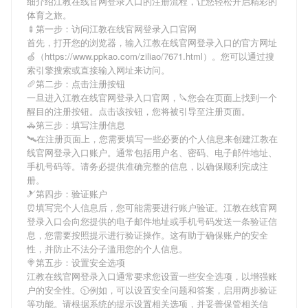
细介绍
江教在线官网登录入口
的注册流程，让您轻松开启精彩的
体育之旅。
🍢第一步：访问江教在线官网登录入口官网
首先，打开您的浏览器，输入
江教在线官网登录入口
的官方网址
🍏（https://www.ppkao.com/ziliao/7671.html）。您可以通过搜
索引擎搜索或直接输入网址来访问。
🥖第二步：点击注册按钮
一旦进入
江教在线官网登录入口
官网，🔪您会在页面上找到一个
醒目的注册按钮。点击该按钮，您将被引导至注册页面。
🚓第三步：填写注册信息
🛰在注册页面上，您需要填写一些必要的个人信息来创建
江教在
线官网登录入口
账户。通常包括用户名、密码、电子邮件地址、
手机号码等。请务必提供准确完整的信息，以确保顺利完成注
册。
🎿第四步：验证账户
⏰填写完个人信息后，您可能需要进行账户验证。
江教在线官网
登录入口
会向您提供的电子邮件地址或手机号码发送一条验证信
息，您需要按照提示进行验证操作。这有助于确保账户的安全
性，并防止不法分子滥用您的个人信息。
🍭第五步：设置安全选项
江教在线官网登录入口
通常要求您设置一些安全选项，以增强账
户的安全性。🕥例如，可以设置安全问题和答案，启用两步验证
等功能。请根据系统的提示设置相关选项，并妥善保管相关信