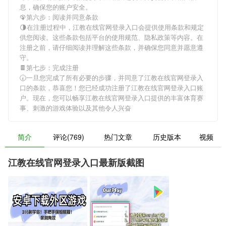
息，确保您的账户安全。
🦚第六步：阅读并同意条款
🌗在注册过程中，
江教在线官网登录入口
会提供使用条款和规定
供您阅读。这些条款包括平台的使用规范、隐私政策等内容。在
注册之前，请仔细阅读并理解这些条款，并确保您同意并愿意遵
守。
🍫第七步：完成注册
🕢一旦您完成了所有必要的步骤，并同意了
江教在线官网登录入
口
的条款，恭喜您！您已经成功注册了江教在线官网登录入口账
户。现在，您可以畅享
江教在线官网登录入口
提供的丰富体育赛
事、刺激的游戏体验以及其他令人兴奋
简介
评论(769)
热门文章
历史版本
视频
江教在线官网登录入口最新版截图