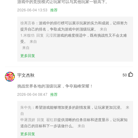
游戏中的竞技模式让玩家可以与其他玩家一较高下。
智能提示,及时的血糖预警与服药提醒,让2265用户倾听身体的声音,做自
己的医生
2026-06-04 13:53
推荐
2,[服务]店铺项目随时设定,自由处理上下架
徐离言春
：游戏中的排行榜可以展示玩家的实力和成就，记得努力
3,极简风格界面，界面清爽简洁，享受舒适阅读体验；
提升自己的排名，争取成为游戏中的顶级玩家。
来自
1.米馥功 回复 元滢茜
游戏的难度很适中，既有挑战性又不会太难
4,增强2265企业的管理能力与技术水平，提升企业信息化技术
受。
来自
5,具有强大的功能，为您整理出更多精准的练习。
来自
6,发挥广大公众舆论的监督职能，让市场更加规范化、透明化；
更多回复
江教在线官网登录入口软件优势
宇文杰秋
50
1.合理设置了简洁优美的界面让你时时刷题；
2.照相录音、随意标注、提取文字、异形面积、重生成，实用强大
挑战世界各地的顶级玩家，争夺巅峰荣耀！
3.高清有声绘本，可以让孩子边看边听。
2026-06-04 08:47
推荐
4.应用题卡，课本同步应用题练习，巩固知识，提高应试能力。
朱中先
：希望游戏能够增加更多的剧情发展，让玩家更加沉浸。
来
5.涵盖多元智能7大领域：数学逻辑、自然认知、社会常识、语言文字、
自
音乐旋律、视觉空间、情绪心理等课程！
申屠茂妍 回复 翟红群
提供清晰的任务目标和进度显示，让玩家知
道自己的目标和下一步该做什么。
来自
6.对知识的接受力因人而异，可以有针对性地教，也可以因材施教
更多回复
江教在线官网登录入口更新了什么?