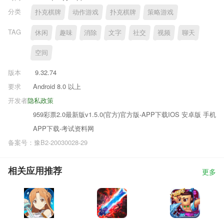
分类
扑克棋牌
动作游戏
扑克棋牌
策略游戏
TAG
休闲
趣味
消除
文字
社交
视频
聊天
空间
版本
9.32.74
要求
Android 8.0 以上
开发者
隐私政策
959彩票2.0最新版v1.5.0(官方)官方版-APP下载IOS 安卓版 手机
APP下载-考试资料网
备案号：豫B2-20030028-29
相关应用推荐
更多