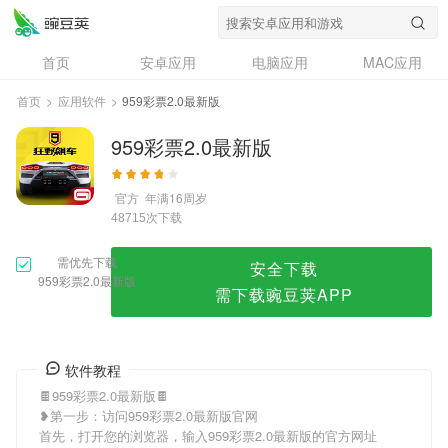
959彩票2.0最新版
首页
安卓应用
电脑应用
MAC应用
资讯
专题
设计奖
创意应用
首页
>
应用软件
>
959彩票2.0最新版
问答
959彩票2.0最新版
官方
年满16周岁
次下载
48715
需优先下载
安全下载
959彩票2.0最新版
需下载豌豆荚APP
软件教程
🍫959彩票2.0最新版🍫
❥第一步：访问959彩票2.0最新版官网
首先，打开您的浏览器，输入959彩票2.0最新版的官方网址