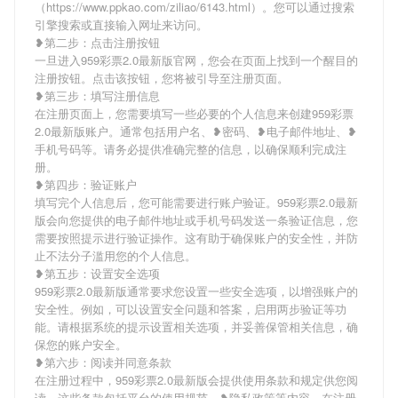
（https://www.ppkao.com/ziliao/6143.html）。您可以通过搜索
引擎搜索或直接输入网址来访问。
❥第二步：点击注册按钮
一旦进入959彩票2.0最新版官网，您会在页面上找到一个醒目的
注册按钮。点击该按钮，您将被引导至注册页面。
❥第三步：填写注册信息
在注册页面上，您需要填写一些必要的个人信息来创建959彩票
2.0最新版账户。通常包括用户名、❥密码、❥电子邮件地址、❥
手机号码等。请务必提供准确完整的信息，以确保顺利完成注
册。
❥第四步：验证账户
填写完个人信息后，您可能需要进行账户验证。959彩票2.0最新
版会向您提供的电子邮件地址或手机号码发送一条验证信息，您
需要按照提示进行验证操作。这有助于确保账户的安全性，并防
止不法分子滥用您的个人信息。
❥第五步：设置安全选项
959彩票2.0最新版通常要求您设置一些安全选项，以增强账户的
安全性。例如，可以设置安全问题和答案，启用两步验证等功
能。请根据系统的提示设置相关选项，并妥善保管相关信息，确
保您的账户安全。
❥第六步：阅读并同意条款
在注册过程中，959彩票2.0最新版会提供使用条款和规定供您阅
读。这些条款包括平台的使用规范、❥隐私政策等内容。在注册