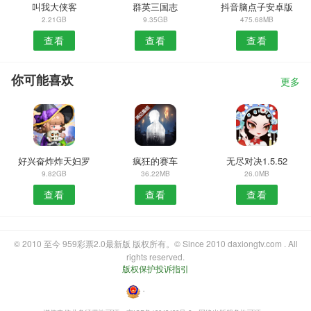
叫我大侠客
群英三国志
抖音脑点子安卓版
2.21GB
9.35GB
475.68MB
查看
查看
查看
你可能喜欢
更多
好兴奋炸炸天妇罗
疯狂的赛车
无尽对决1.5.52
9.82GB
36.22MB
26.0MB
查看
查看
查看
© 2010 至今 959彩票2.0最新版 版权所有。© Since 2010 daxiongtv.com . All
rights reserved.
版权保护投诉指引
・