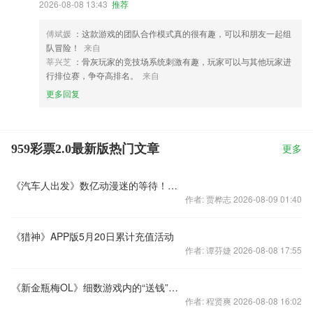
2026-08-08 13:43
推荐
傅斌媛
：这款游戏的团队合作模式真的很有趣，可以和朋友一起组
队冒险！
来自
莘兴芝
：骨灰玩家的竞技场系统刺激有趣，玩家可以与其他玩家进
行排位赛，争夺高排名。
来自
更多回复
959彩票2.0最新版热门文章
更多
《汽车人出发》数亿动漫迷的等待！明日火爆封测
作者: 贾桦志 2026-08-09 01:40
《猎神》APP版5月20日累计充值活动
作者: 谭芬婕 2026-08-08 17:55
《新金瓶梅OL》细数游戏内的“送钱”活动
作者: 程贤爽 2026-08-08 16:02