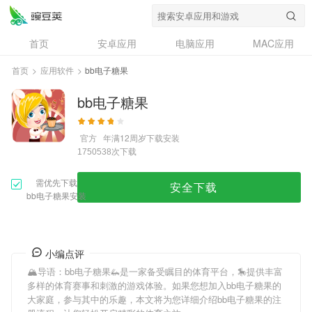
首页
安卓应用
电脑应用
MAC应用
资讯
专题
设计奖
创意应用
首页
>
应用软件
>
bb电子糖果
问答
bb电子糖果
官方
年满12周岁
下载安装
次下载
1750538
需优先下载
安全下载
bb电子糖果安装
小编点评
🏔导语：
bb电子糖果
🦗是一家备受瞩目的体育平台，🎠提供丰富
多样的体育赛事和刺激的游戏体验。如果您想加入
bb电子糖果
的
大家庭，参与其中的乐趣，本文将为您详细介绍
bb电子糖果
的注