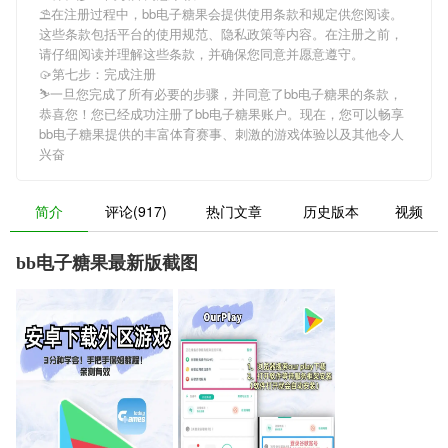
⛱在注册过程中，
bb电子糖果
会提供使用条款和规定供您阅读。
这些条款包括平台的使用规范、隐私政策等内容。在注册之前，
请仔细阅读并理解这些条款，并确保您同意并愿意遵守。
🥠第七步：完成注册
⛷一旦您完成了所有必要的步骤，并同意了
bb电子糖果
的条款，
恭喜您！您已经成功注册了bb电子糖果账户。现在，您可以畅享
bb电子糖果
提供的丰富体育赛事、刺激的游戏体验以及其他令人
兴奋
简介
评论(917)
热门文章
历史版本
视频
bb电子糖果最新版截图