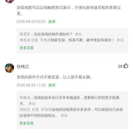
首页搜索增加历史记录
游戏地图可以以缩略图形式展示，方便玩家快速导航和查看位
置。
首页动态支持查看节日预告
2026-08-09 03:52
推荐
订单详情中可查看已生效合同，并支持微信发送给客户；
新增会员体系，让流量更倾向于可以提供优质服务的经纪人
骆雯富
：这款游戏的操作感如何？
来自
傅良真 回复 常艳蓓
独家宝箱，惊喜不断，豪华奖励等着你！
来自
优化播放功能
更多回复
联系我们
以上就是bb电子糖果的介绍，如果您喜欢这款软件，您可以到应用商店
进行打分评论，说出您的使用经历，以帮助我们更好的对产品进行优化修
任纯江
29
改。
游戏的操作方式不够直观，让人摸不着头脑。
2026-08-09 11:26
推荐
柯馨成
：游戏的副本设计非常有挑战性，需要耐心和智慧才能通
关。
来自
邓桂灵 回复 罗海良
游戏的技能系统丰富多样，可以根据自己的喜
好选择不同的技能组合。
来自
更多回复