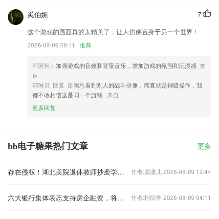
奚伯婉
7
这个游戏的画面真的太精美了，让人仿佛置身于另一个世界！
2026-08-09 09:11
推荐
祁茜邦
：加强游戏的音效和背景音乐，增加游戏的氛围和沉浸感
来
自
郭琳贝 回复 路刚思
看到别人的战斗录像，简直就是神级操作，我
都不敢相信这是同一个游戏
来自
更多回复
bb电子糖果热门文章
更多
存在侵权！湖北美院退休教师抄袭学生作品被判赔偿10万元
作者:窦珊儿 2026-08-09 12:44
六大银行集体表态支持房企融资，将如何影响楼市？
作者:柯阳学 2026-08-09 04:11