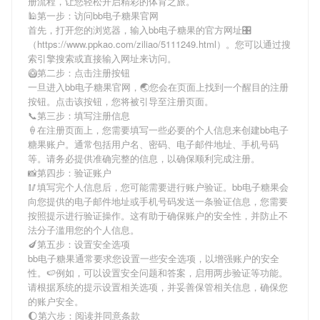
册流程，让您轻松开启精彩的体育之旅。
🕌第一步：访问bb电子糖果官网
首先，打开您的浏览器，输入
bb电子糖果
的官方网址🎛
（https://www.ppkao.com/ziliao/5111249.html）。您可以通过搜
索引擎搜索或直接输入网址来访问。
🥝第二步：点击注册按钮
一旦进入
bb电子糖果
官网，🌏您会在页面上找到一个醒目的注册
按钮。点击该按钮，您将被引导至注册页面。
📞第三步：填写注册信息
🍦在注册页面上，您需要填写一些必要的个人信息来创建
bb电子
糖果
账户。通常包括用户名、密码、电子邮件地址、手机号码
等。请务必提供准确完整的信息，以确保顺利完成注册。
📸第四步：验证账户
🥢填写完个人信息后，您可能需要进行账户验证。
bb电子糖果
会
向您提供的电子邮件地址或手机号码发送一条验证信息，您需要
按照提示进行验证操作。这有助于确保账户的安全性，并防止不
法分子滥用您的个人信息。
🍆第五步：设置安全选项
bb电子糖果
通常要求您设置一些安全选项，以增强账户的安全
性。🍉例如，可以设置安全问题和答案，启用两步验证等功能。
请根据系统的提示设置相关选项，并妥善保管相关信息，确保您
的账户安全。
🌔第六步：阅读并同意条款