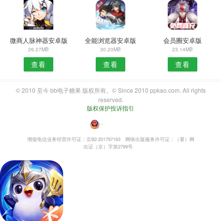
微商人脉神器安卓版
全能浏览器安卓版
会员圈安卓版
26.27MB
30.20MB
23.14MB
查看
查看
查看
© 2010 至今 bb电子糖果 版权所有。© Since 2010 ppkao.com. All rights
reserved.
版权保护投诉指引
・
增值电信业务经营许可证：京B2-201797163
网络出版服务许可证：（署）网
出证（京）字第2799号