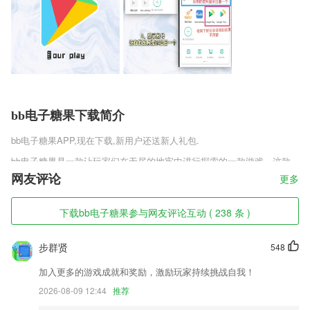
bb电子糖果下载简介
bb电子糖果
APP,现在下载,新用户还送新人礼包.
bb电子糖果是一款让玩家们在无尽的地牢中进行探索的一款游戏，这款
游戏的内容非常的丰富，有着各种随机的迷宫和地牢在等着玩家来破局，
网友评论
更多
每一个迷宫之中都隐藏着惊天的秘密，而且每一次开局玩家能够得到的资
源都不太一样，想要游玩的玩家快点来下载吧。现在上线还能够体验大量
下载bb电子糖果参与网友评论互动 ( 238 条 )
的精美时装哦~各种符文就分布在地面上让玩家们自由拾取。
bb电子糖果软件特色
步群贤
548
1,【高频问题】
加入更多的游戏成就和奖励，激励玩家持续挑战自我！
2,智能裁剪文档边界，移除杂乱背景，提取哪段文字任由选择
2026-08-09 12:44
推荐
3,每日实时推送本地热点资讯，提供海量视频，全面满足衡阳人的阅读需