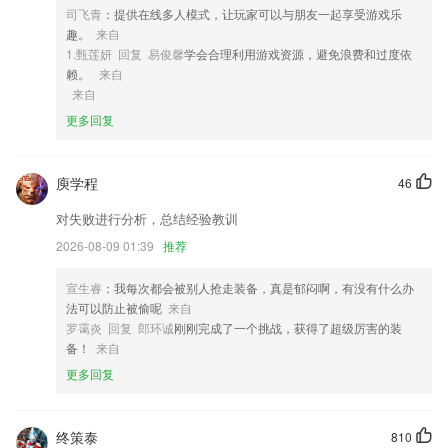
求
司飞青
：提供在线多人模式，让玩家可以与朋友一起享受游戏乐
趣。
来自
4,软件通过强大的数据收集能力，帮助2265用户进行复习和巩固。
1.甄莲妍 回复 易俊馨
学会合理利用游戏资源，避免浪费和过度依
5,安装和管理代理许可证或连接到独立实例以配置和安排备份，而无需接
赖。
来自
触目标工作站。
来自
6,界面清晰简洁，可以语音录入翻译，也可以文字输入翻译，方便迅速
更多回复
bb电子糖果软件优势
庾学程
46
1.幼儿早教，母语是必须要掌握的一门语言，让孩子“多听”、“多说”，模
拟视频人物发音，让孩子爱上开口说话，从小开始培养良好学习氛围；
对失败进行分析，总结经验教训
2.文件翻译，课堂记录，旅游翻译让大家一目了然
2026-08-09 01:39
推荐
3.每天一个小目标，循序渐进，帮助你达成梦想。
宣生睿
：我每次都会被别人抢走装备，真是郁闷啊，有没有什么办
4.app会对孩子进行打分，这样孩子就能慢慢的提升拼图速度了；
法可以防止被偷呢
来自
5.可以准备对应的绘画材料，然后根据视频课程学习绘画；
罗霭炎 回复 郎环诚
刚刚完成了一个挑战，获得了超级厉害的装
备！
来自
6.在这里有海量的故事绘本可以让你看到，你可以在这里非常方便的去阅
更多回复
读到想要阅读的故事。
bb电子糖果更新了什么?
终策泰
810
新增货找车路径规划功能