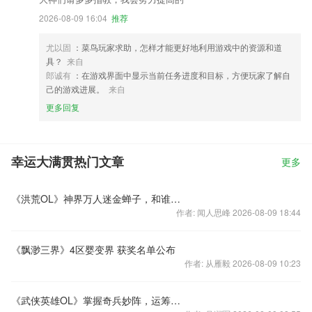
2026-08-09 16:04
推荐
尤以固
：菜鸟玩家求助，怎样才能更好地利用游戏中的资源和道
具？
来自
郎诚有
：在游戏界面中显示当前任务进度和目标，方便玩家了解自
己的游戏进展。
来自
更多回复
幸运大满贯热门文章
更多
《洪荒OL》神界万人迷金蝉子，和谁在一起最配？
作者: 闻人思峰 2026-08-09 18:44
《飘渺三界》4区婴变界 获奖名单公布
作者: 从雁毅 2026-08-09 10:23
《武侠英雄OL》掌握奇兵妙阵，运筹帷幄决胜千里.