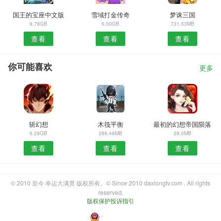
国王的宝座中文版
雪域打金传奇
梦诛三国
9.78GB
6.50GB
731.53MB
查看
查看
查看
你可能喜欢
更多
斩幻想
木筏平衡
最初的幻想帝国陨落
6.28GB
286.48MB
28.0MB
查看
查看
查看
© 2010 至今 幸运大满贯 版权所有。© Since 2010 daxiongtv.com . All rights
reserved.
版权保护投诉指引
・