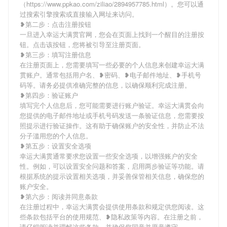
（https://www.ppkao.com/ziliao/2894957785.html）。您可以通
过搜索引擎搜索或直接输入网址来访问。
❥第二步：点击注册按钮
一旦进入幸运大满贯官网，您会在页面上找到一个醒目的注册按
钮。点击该按钮，您将被引导至注册页面。
❥第三步：填写注册信息
在注册页面上，您需要填写一些必要的个人信息来创建幸运大满
贯账户。通常包括用户名、❥密码、❥电子邮件地址、❥手机号
码等。请务必提供准确完整的信息，以确保顺利完成注册。
❥第四步：验证账户
填写完个人信息后，您可能需要进行账户验证。幸运大满贯会向
您提供的电子邮件地址或手机号码发送一条验证信息，您需要按
照提示进行验证操作。这有助于确保账户的安全性，并防止不法
分子滥用您的个人信息。
❥第五步：设置安全选项
幸运大满贯通常要求您设置一些安全选项，以增强账户的安全
性。例如，可以设置安全问题和答案，启用两步验证等功能。请
根据系统的提示设置相关选项，并妥善保管相关信息，确保您的
账户安全。
❥第六步：阅读并同意条款
在注册过程中，幸运大满贯会提供使用条款和规定供您阅读。这
些条款包括平台的使用规范、❥隐私政策等内容。在注册之前，
请仔细阅读并理解这些条款，并确保您同意并愿意遵守。