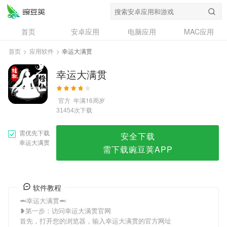
幸运大满贯
首页
安卓应用
电脑应用
MAC应用
资讯
专题
设计奖
创意应用
首页
>
应用软件
>
幸运大满贯
问答
幸运大满贯
官方
年满16周岁
次下载
31454
需优先下载
安全下载
幸运大满贯
需下载豌豆荚APP
软件教程
🦈幸运大满贯🦈
❥第一步：访问幸运大满贯官网
首先，打开您的浏览器，输入幸运大满贯的官方网址