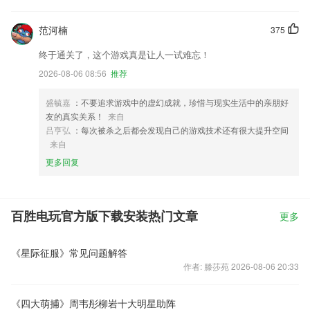
范河楠
375
终于通关了，这个游戏真是让人一试难忘！
2026-08-06 08:56
推荐
盛毓嘉
：不要追求游戏中的虚幻成就，珍惜与现实生活中的亲朋好
友的真实关系！
来自
吕亨弘
：每次被杀之后都会发现自己的游戏技术还有很大提升空间
来自
更多回复
百胜电玩官方版下载安装热门文章
更多
《星际征服》常见问题解答
作者: 滕莎苑 2026-08-06 20:33
《四大萌捕》周韦彤柳岩十大明星助阵