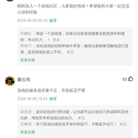
刚刚加入一个游戏社区，大家都好热情！希望能和大家一起交流
心得和经验
2026-08-06 20:18
推荐
印娜欣
：我是一个游戏迷，但每次玩新游戏都要先熟悉操作和规
则，有点吃力。 ！
来自
莘香巧
：优化游戏的控制和操作界面，确保玩家能够流畅地进行游
戏，提高游戏的易上手性。
来自
更多回复
滕云筠
53
游戏的服务器容量不足，导致延迟严重
2026-08-06 12:44
推荐
梁苑进
：提供在线排行榜功能，让玩家可以比较自己的成绩和其他
玩家，增加竞争和连续玩的动力。
来自
吴爽强
：学习其他玩家的高手操作和技巧，不断提升自己！
来自
更多回复