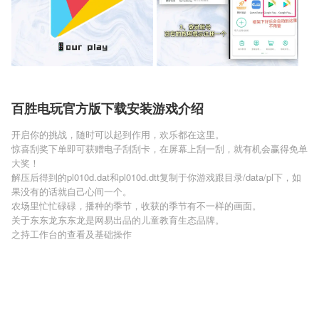
百胜电玩官方版下载安装游戏介绍
开启你的挑战，随时可以起到作用，欢乐都在这里。
惊喜刮奖下单即可获赠电子刮刮卡，在屏幕上刮一刮，就有机会赢得免单
大奖！
解压后得到的pl010d.dat和pl010d.dtt复制于你游戏跟目录/data/pl下，如
果没有的话就自己心间一个。
农场里忙忙碌碌，播种的季节，收获的季节有不一样的画面。
关于东东龙东东龙是网易出品的儿童教育生态品牌。
之持工作台的查看及基础操作