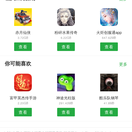
赤月仙侠
粉碎水果传奇
火炬创服通app
3.72GB
6.22GB
647.62MB
查看
查看
查看
你可能喜欢
更多
富甲英杰传手游
神途光柱版
酷乐队钢琴
2.20GB
291.43MB
41.8MB
查看
查看
查看