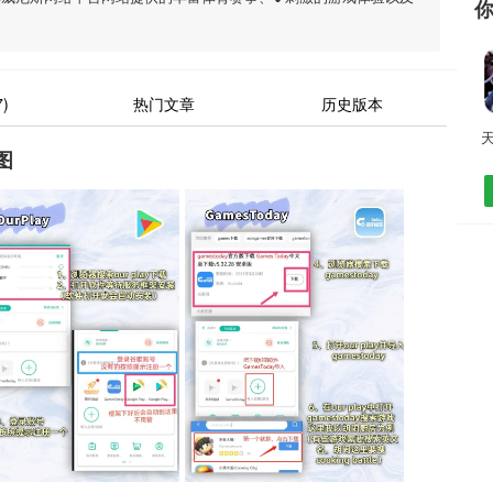
)
热门文章
历史版本
图