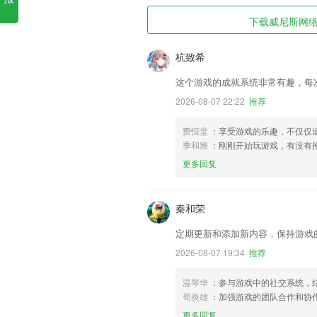
下载威尼斯网络平
杭致希
这个游戏的成就系统非常有趣，每
2026-08-07 22:22
推荐
费恒堂
：享受游戏的乐趣，不仅仅
季和雅
：刚刚开始玩游戏，有没有
更多回复
秦和荣
定期更新和添加新内容，保持游戏
2026-08-07 19:34
推荐
温琴华
：参与游戏中的社交系统，
荀炎雄
：加强游戏的团队合作和协
更多回复