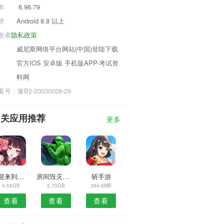
本
6.96.79
求
Android 8.8 以上
发者
隐私政策
威尼斯网络平台网站(中国)登陆下载
官方IOS 安卓版 手机版APP-考试资
料网
号：豫B2-20030028-29
相关应用推荐
更多
欢迎来到民间庄园
房间毁灭模拟器
斩手游
4.65GB
2.70GB
394.6MB
查看
查看
查看