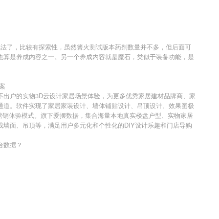
玩法了，比较有探索性，虽然篝火测试版本药剂数量并不多，但后面可
也算是养成内容之一。另一个养成内容就是魔石，类似于装备功能，是
案
不出户的实物3D云设计家居场景体验，为更多优秀家居建材品牌商、家
通道。软件实现了家居家装设计、墙体铺贴设计、吊顶设计、效果图极
的营销体验模式。旗下爱摆数据，集合海量本地真实楼盘户型、实物家居
成墙面、吊顶等，满足用户多元化和个性化的DIY设计乐趣和门店导购
台数据？