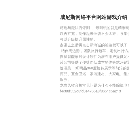
威尼斯网络平台网站游戏介绍
药剂与魔法石评测1、最耐玩的就是药剂
以再扩充，制作起来应该不会太难，收集
可以升级提升属性的。
点进去之后再点击新海诚的滤镜就可以了
-结伴周边游，团队旅行包车，定制出行方
摆摆智能家居设计软件为潜在用户提供足
装公司提供了便捷而低成本的体验式营销
速渲染、3D商品360度旋转展示等前沿
商品、五金卫浴、家装建材、大家电、集
服务。
龙卷风收音机常见问题为什么不能编辑电
f4c88f552c8fd3e4765a8f8651c5a213