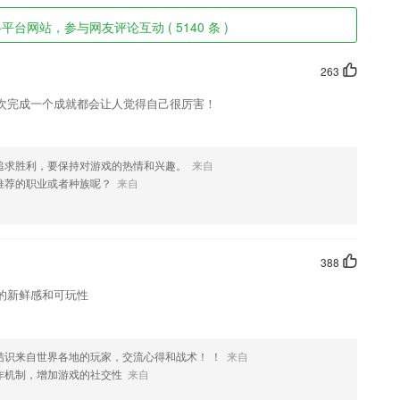
台网站，参与网友评论互动 ( 5140 条 )
263
次完成一个成就都会让人觉得自己很厉害！
追求胜利，要保持对游戏的热情和兴趣。
来自
推荐的职业或者种族呢？
来自
388
的新鲜感和可玩性
结识来自世界各地的玩家，交流心得和战术！ ！
来自
作机制，增加游戏的社交性
来自