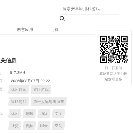
创意应用
问答
相关信息
扫一扫安装
小
617.3MB
威尼斯网络平台网
站发现更多
间
2026年08月07日 22:22
类
休闲益智
冒险游戏
策略游戏
第一人称射击游戏
AG
休闲
趣味
消除
文字
社交
视频
聊天
空间