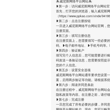
🏝威尼斯网络平台网站🏝
❥第一步：访问威尼斯网络平台网站官
首先，打开您的浏览器，输入威尼斯
（https://www.ppkao.com/xi
❥第二步：点击注册按钮
一旦进入威尼斯网络平台网站官网，
注册页面。
❥第三步：填写注册信息
在注册页面上，您需要填写一些必要
码、❥电子邮件地址、❥手机号码等。
❥第四步：验证账户
填写完个人信息后，您可能需要进行
码发送一条验证信息，您需要按照提
您的个人信息。
❥第五步：设置安全选项
威尼斯网络平台网站通常要求您设置
案，启用两步验证等功能。请根据系
❥第六步：阅读并同意条款
在注册过程中，威尼斯网络平台网站
隐私政策等内容。在注册之前，请仔
❥第七步：完成注册
一旦您完成了所有必要的步骤，并同
网络平台网站账户。现在，您可以畅