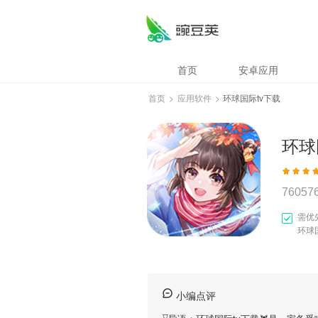
首页
安卓应用
首页
>
应用软件
>
环球国际tv下载
环球
76057
需优
环球
小编点评