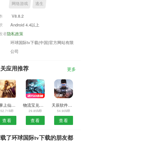
网络游戏
逃生
本
V8.8.2
求
Android 4.4以上
发者
隐私政策
环球国际tv下载(中国)官方网站有限
公司
相关应用推荐
更多
10掌上仙游园APP
物流宝兑通APP
天辰软件库预约安卓版
52.71MB
29.85MB
54.90MB
查看
查看
查看
载了环球国际tv下载的朋友都