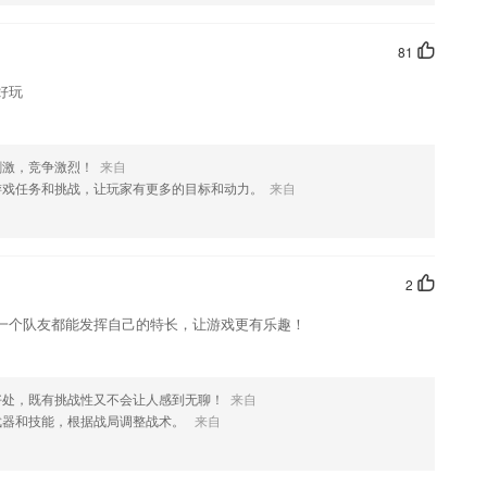
您喜欢这款软件，您可以到应用商店进行打分评论，说出您的使用经历，
81
好玩
刺激，竞争激烈！
来自
游戏任务和挑战，让玩家有更多的目标和动力。
来自
2
一个队友都能发挥自己的特长，让游戏更有乐趣！
好处，既有挑战性又不会让人感到无聊！
来自
武器和技能，根据战局调整战术。
来自