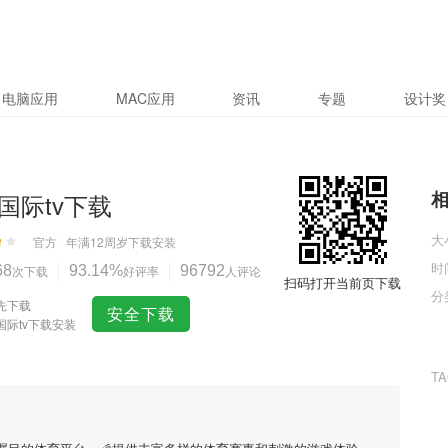
电脑应用
MAC应用
资讯
专题
设计奖
国际tv下载
大
官方
年满12周岁
下载安装
时
68
次下载
93.14%
好评率
96792
人评论
扫码打开当前页下载
分
先下载
安全下载
国际tv下载安装
T