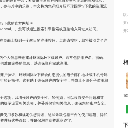
受瞩目的体育平台，🌠提供丰富多样的体育赛事和刺激的游戏体验。
，参与其中的乐趣，本文将为您详细介绍
环球国际tv下载
的注册流
版
要
tv下载
的官方网址🔦
inde/191682.html）。您可以通过搜索引擎搜索或直接输入网址来访问。
开
会在页面上找到一个醒目的注册按钮。点击该按钮，您将被引导至注
要的个人信息来创建
环球国际tv下载
账户。通常包括用户名、密码、
提供准确完整的信息，以确保顺利完成注册。
行账户验证。
环球国际tv下载
会向您提供的电子邮件地址或手机号码
进行验证操作。这有助于确保账户的安全性，并防止不法分子滥用您
全选项，以增强账户的安全性。🎯例如，可以设置安全问题和答
统的提示设置相关选项，并妥善保管相关信息，确保您的账户安全。
供使用条款和规定供您阅读。这些条款包括平台的使用规范、隐私
读并理解这些条款，并确保您同意并愿意遵守。
下