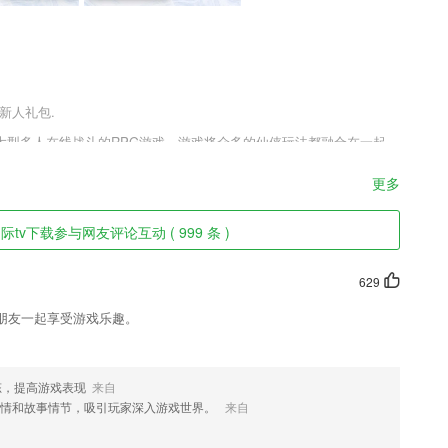
送新人礼包.
出的大型多人在线战斗的RPG游戏，游戏将众多的仙侠玩法都融合在一起，
趣味的玩法，还有许多的华丽时装等你换，东皇大帝游戏官网版v1.0.
，还在等什么快来趣趣手游网下载吧。
更多
tv下载参与网友评论互动 ( 999 条 )
629
朋友一起享受游戏乐趣。
发送与接收16进制的数据。
容视频，可以选择美式发音，英式发音。
态，提高游戏表现
来自
间的直接沟通实现患者无需到医院即享受权威专家诊断之便利。更可预约
剧情和故事情节，吸引玩家深入游戏世界。
来自
务。