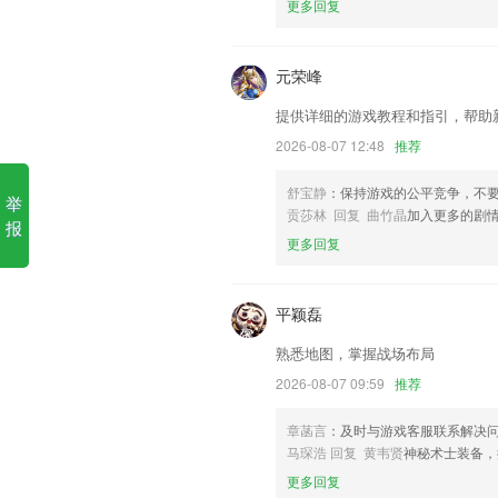
更多回复
1.让用户来收集古文名言，提高你的文言
2.很多课程2265都在这分享，每天的课
元荣峰
3.不管你有没有基础，都能达成你的学习
提供详细的游戏教程和指引，帮助
4.移动互联，挖掘利用碎片化时间
2026-08-07 12:48
推荐
5.涵盖了大学英语四、六级，考研，托福
舒宝静
：保持游戏的公平竞争，不
举
6.可以查找需要播放的视频课程
贡莎林 回复 曲竹晶
加入更多的剧
报
环球国际tv下载更新了什么?
更多回复
师傅需要通过认证才能使用APP
增加部分水印模板；
平颖磊
优化登录验证以及国际化验证码注册；
熟悉地图，掌握战场布局
优化图片选择页面
2026-08-07 09:59
推荐
修复已有的bug
章菡言
：及时与游戏客服联系解决
增加报单时智能解析输入功能
马琛浩 回复 黄韦贤
神秘术士装备，
联系我们
更多回复