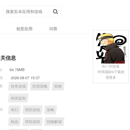
创意应用
问答
相关信息
扫一扫安装
小
64.79MB
环球国际tv下载发
现更多
间
2026-08-07 15:37
类
传奇游戏
经营策略
惊悚
休闲益智
AG
奇幻
塔防游戏
策略
枪战
塔防游戏
找物解谜