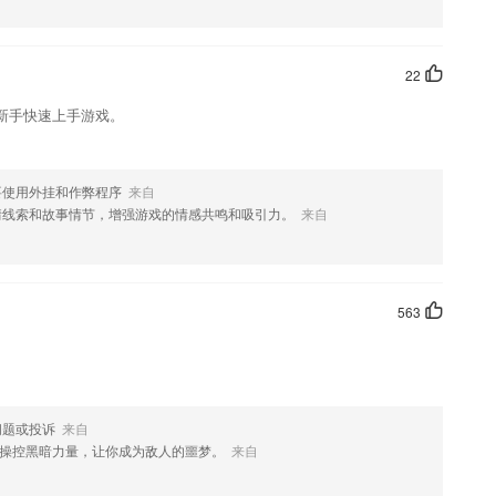
文储备量，学习文言文更轻松。
程内容都是很多
22
计划，积极备考，轻松过关，非常的便捷
新手快速上手游戏。
，雅思，GRE词汇；
要使用外挂和作弊程序
来自
情线索和故事情节，增强游戏的情感共鸣和吸引力。
来自
563
问题或投诉
来自
操控黑暗力量，让你成为敌人的噩梦。
来自