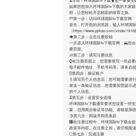
⌛️导语：
环球国际tv下载
🦞是一家备
如果您想加入
环球国际tv下载
的大家庭
程，让您轻松开启精彩的体育之旅。
🌁第一步：访问环球国际tv下载官网
首先，打开您的浏览器，输入
环球国际
（https://www.ppkao.com/x
👁第二步：点击注册按钮
一旦进入
环球国际tv下载
官网，🌄您
册页面。
👶第三步：填写注册信息
⌚️在注册页面上，您需要填写一些必
电子邮件地址、手机号码等。请务必
🗄第四步：验证账户
🖇填写完个人信息后，您可能需要进
发送一条验证信息，您需要按照提示
的个人信息。
⏳第五步：设置安全选项
环球国际tv下载
通常要求您设置一些安
案，启用两步验证等功能。请根据系
🍋第六步：阅读并同意条款
🎛在注册过程中，
环球国际tv下载
会提
政策等内容。在注册之前，请仔细阅
🌕第七步：完成注册