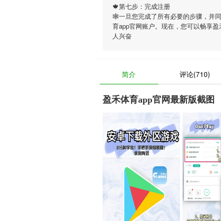
🍁第七步：完成注册
🕸一旦您完成了所有必要的步骤，并
育app官网账户。现在，您可以畅享
盈
人兴奋
简介
评论(710)
盈禾体育app官网最新版截图