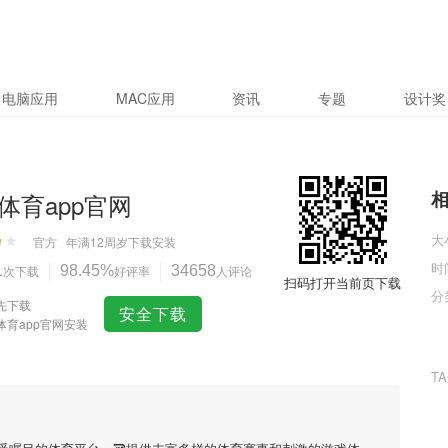
电脑应用
MAC应用
资讯
专题
设计奖
体育app官网
大
官方
年满12周岁
下载安装
时
1
次下载
98.45%
好评率
34658
人评论
扫码打开当前页下载
分
先下载
安全下载
体育app官网安装
T