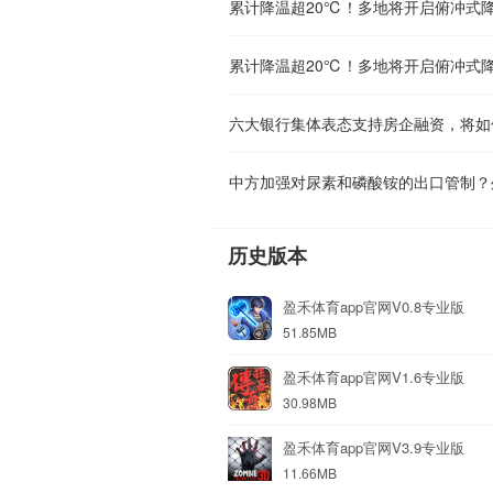
累计降温超20℃！多地将开启俯冲式
累计降温超20℃！多地将开启俯冲式
六大银行集体表态支持房企融资，将如
中方加强对尿素和磷酸铵的出口管制？
历史版本
盈禾体育app官网V0.8专业版
51.85MB
盈禾体育app官网V1.6专业版
30.98MB
盈禾体育app官网V3.9专业版
11.66MB