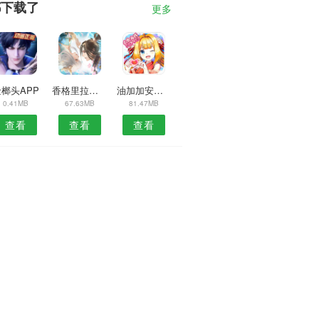
都下载了
更多
榔头APP
香格里拉特产安卓版
油加加安卓版
0.41MB
67.63MB
81.47MB
查看
查看
查看