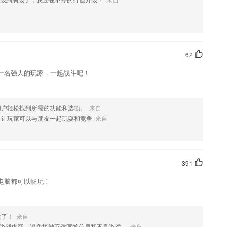
路及攻略的详尽信息，所需制定时间比传统工具缩短10倍。
儿童绘本、唐诗三百、三字经等，孩子想听的全都有
62
相关课程均可学习
一名强大的玩家，一起战斗吧！
更全面的内容。
在线阅览。
用户轻松找到所需的功能和选项。
来自
，让玩家可以与朋友一起玩耍和竞争
来自
街舞、爵士舞内容，表演活动、年会舞必备
式）
391
载应用的问题。
电脑都可以畅玩！
。
激了！
来自
游戏内容，避免接触不适宜的信息和不良游戏。
来自