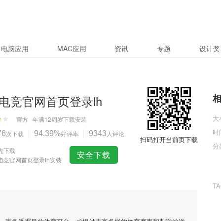
电脑应用
MAC应用
资讯
专题
设计奖
电竞官网首页登录lh
大
官方
年满12周岁
下载安装
时
76
次下载
94.39%
好评率
9343
人评论
扫码打开当前页下载
分
先下载
安全下载
电竞官网首页登录lh安装
T