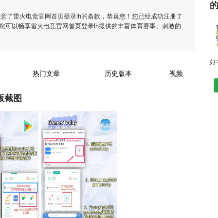
同意了
雷火电竞官网首页登录lh
的条款，恭喜您！您已经成功注册了
，您可以畅享
雷火电竞官网首页登录lh
提供的丰富体育赛事、刺激的
热门文章
历史版本
视频
版截图