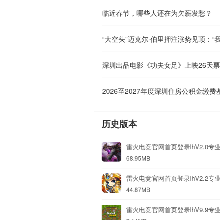
临近春节，哪些人还在为欠薪发愁？
深圳出品电影《功夫女足》上映26天票
2026至2027年度深圳住房公积金缴费
历史版本
雷火电竞官网首页登录lhV2.0专
68.95MB
雷火电竞官网首页登录lhV2.2专
44.87MB
雷火电竞官网首页登录lhV9.9专