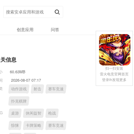
创意应用
问答
相关信息
扫一扫安装
小
60.63MB
雷火电竞官网首页
登录lh发现更多
间
2026-08-07 07:17
类
动作游戏
射击
赛车竞速
扑克棋牌
AG
桌游
休闲益智
枪战
惊悚
卡牌策略
赛车竞速