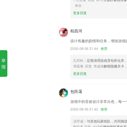
雷火电竞官网首页登录lh软件
来自
更多回复
1.进行考题解析查阅，轻松掌握相关考
2.不断都有新的课程更新，每天的学习内
柏昌河
3.200+助教人员实时更新考试资讯、整
设计有趣的剧情和任务，增加游戏
4.解压治愈，我们是认真的！让我们一
2026-08-06 21:44
推荐
5.带来的都是以儿童喜好为主的儿童绘本
6.在新学期来临之际，新增各类学习资
举
孔邦秋
：定期清理游戏背包和仓库
在同学们开学之际，作业答案搜索器为同
报
谭菡琳 回复 寿诚旭
解锁隐藏关卡
业答案搜索器仍会与各位小伙伴和大伙伴
更多回复
艰，共同度过难关！
雷火电竞官网首页登录lh更新
包民霭
新增书房版块：基于个性化阅读分析，提供
游戏中的音效设计非常出色，每一
新增【分享功能】：增加一键分享，可将
2026-08-06 21:42
推荐
优惠券类型
新增活动节日常态化推送功能
汤苛诚
：与其他玩家组队，共同挑战
陶安真 回复 水佳晴
增加随机事件系