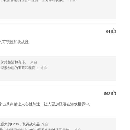
优势
题的正确答案，在驾考实操方面的学习内容也有带来。
容很齐全。
64
理教学干货，为你答疑解难；
的可玩性和挑战性
起探索色彩带来的乐趣和放松，专注于美觉感受，进行大胆的艺术创作！
书籍，让更多人能够简单学习绘本书籍；
料、解析题目、练习册答案等，各类资料一应俱全！国内疫情得以控制，
，保持整洁和有序。
来自
学们上线各类新学期课本教材资料，为学生和家长的学习保驾护航。作
，探索神秘的宝藏和秘密！
来自
并肩作战，帮你查漏补缺、更快巩固所学知识，提升学习效率，共克时
了什么?
562
“听说读玩”多感官阅读素材，帮助孩子激活书籍阅读兴趣。
个击杀声都让人心跳加速，让人更加沉浸在游戏世界中。
精美礼品分享至微信好友或朋友圈
强大的Boss，取得战利品
来自
统，让玩家能够在游戏中面临各种挑战和冒险。
来自