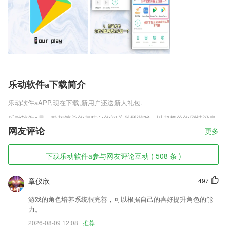
乐动软件a下载简介
乐动软件a
APP,现在下载,新用户还送新人礼包.
乐动软件a是一款超简单的趣味向的闯关类型游戏，以超简单的剧情设定
搭配上海量的独特任务等你进行挑战，包括了日常的悬赏任务以及经营向
网友评论
更多
的内容等你去获取，在不同的岛屿中探索过程中得到相应的物品，需要去
购买相应的物资和道具，灵活去模拟。
下载乐动软件a参与网友评论互动 ( 508 条 )
乐动软件a软件特色
章仪欣
497
1,图片裁剪和旋转，拼图模板、自由拼图和图片拼接；
2,本应用采用弹散音(空弦音)的方式调音，所有弦都直接弹空弦音，极大
游戏的角色培养系统很完善，可以根据自己的喜好提升角色的能
的方便了使用者。而传统的调音是要弹各种泛音的，有一些复杂。
力。
3,批量编辑：轻松搞定9图，无须重复操作
2026-08-09 12:08
推荐