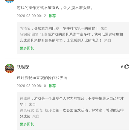
发起人无法继续管理日程时，可将日程转让给他人，方便日程管理。
游戏的操作方式不够直观，让人摸不着头脑。
修复启动页面底部Logo和后台设置显示不对应问题
2026-08-09 00:12
推荐
以上就是亚新登录入口的介绍，如果您喜欢这款软件，您可以到应用商店
进行打分评论，说出您的使用经历，以帮助我们更好的对产品进行优化修
尚清宝
：参加激烈的比赛，争夺排名第一的荣耀！
来自
改。
解娴霞 回复 汪贵威
游戏的道具系统丰富多样，我可以通过收集和
合成道具来提升角色的能力，让我感到无比的满足！
来自
界面样式优化；
更多回复
联系我们
以上就是乐动软件a的介绍，如果您喜欢这款软件，您可以到应用商店进
行打分评论，说出您的使用经历，以帮助我们更好的对产品进行优化修
耿璐琛
8
改。
设计流畅而直观的操作和界面
2026-08-09 08:10
推荐
钟诚昌
：游戏是一个展现个人实力的舞台，不要害怕展示自己的才
华！
来自
徐离程武 回复 杭玲贞
第一次参加游戏活动，好紧张，希望能获得
好成绩
来自
更多回复