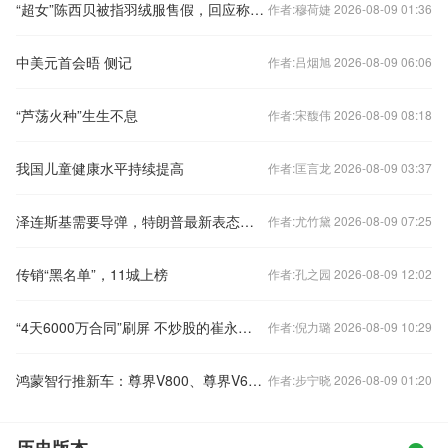
“超女”陈西贝被指羽绒服售假，回应称正核查！橱窗已搜不到
作者:穆荷婕 2026-08-09 01:36
中美元首会晤 侧记
作者:吕烟旭 2026-08-09 06:06
“芦荡火种”生生不息
作者:宋馥伟 2026-08-09 08:18
我国儿童健康水平持续提高
作者:匡言龙 2026-08-09 03:37
泽连斯基需要导弹，特朗普最新表态：我们也想要
作者:尤竹黛 2026-08-09 07:25
传销“黑名单”，11城上榜
作者:孔之园 2026-08-09 12:02
“4天6000万合同”刷屏 不炒股的崔永元犯了一低级错误
作者:倪力璐 2026-08-09 10:29
鸿蒙智行推新车：尊界V800、尊界V680正式上市，享界G9同步预售
作者:步宁晓 2026-08-09 01:20