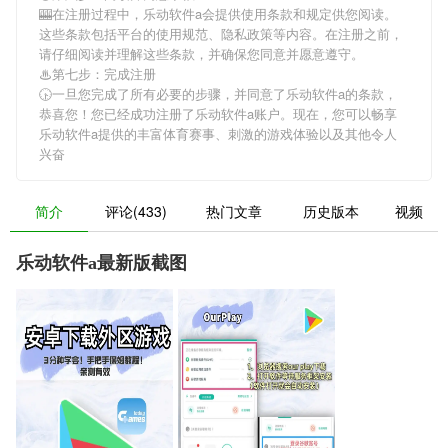
🎰在注册过程中，
乐动软件a
会提供使用条款和规定供您阅读。
这些条款包括平台的使用规范、隐私政策等内容。在注册之前，
请仔细阅读并理解这些条款，并确保您同意并愿意遵守。
♨第七步：完成注册
🕟一旦您完成了所有必要的步骤，并同意了
乐动软件a
的条款，
恭喜您！您已经成功注册了乐动软件a账户。现在，您可以畅享
乐动软件a
提供的丰富体育赛事、刺激的游戏体验以及其他令人
兴奋
简介
评论(433)
热门文章
历史版本
视频
乐动软件a最新版截图