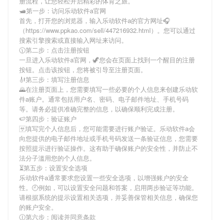
册流程，让您轻松开启精彩的体育之旅。
🛥第一步：访问乐动软件a官网
首先，打开您的浏览器，输入
乐动软件a
的官方网址🎧
（https://www.ppkao.com/sell/447216932.html）。您可以通过
搜索引擎搜索或直接输入网址来访问。
🕦第二步：点击注册按钮
一旦进入
乐动软件a
官网，🦖您会在页面上找到一个醒目的注册
按钮。点击该按钮，您将被引导至注册页面。
🎻第三步：填写注册信息
🌄在注册页面上，您需要填写一些必要的个人信息来创建
乐动软
件a
账户。通常包括用户名、密码、电子邮件地址、手机号码
等。请务必提供准确完整的信息，以确保顺利完成注册。
🍉第四步：验证账户
🈂填写完个人信息后，您可能需要进行账户验证。
乐动软件a
会
向您提供的电子邮件地址或手机号码发送一条验证信息，您需要
按照提示进行验证操作。这有助于确保账户的安全性，并防止不
法分子滥用您的个人信息。
⏳第五步：设置安全选项
乐动软件a
通常要求您设置一些安全选项，以增强账户的安全
性。🕘例如，可以设置安全问题和答案，启用两步验证等功能。
请根据系统的提示设置相关选项，并妥善保管相关信息，确保您
的账户安全。
🕧第六步：阅读并同意条款