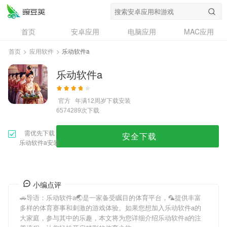
首页
安卓应用
电脑应用
MAC应用
资讯
专题
设计奖
创意应用
首页
>
应用软件
>
乐动软件a
问答
乐动软件a
官方
年满12周岁
下载安装
次下载
6574289
需优先下载
安全下载
乐动软件a安装
小编点评
🚗导语：
乐动软件a
🌏是一家备受瞩目的体育平台，🦜提供丰富
多样的体育赛事和刺激的游戏体验。如果您想加入
乐动软件a
的
大家庭，参与其中的乐趣，本文将为您详细介绍
乐动软件a
的注