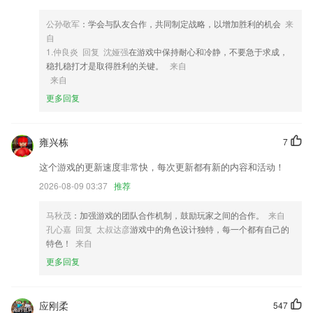
4,是可以免费的获取到点券，来获取到更多的英雄跟皮肤，免费薅羊毛。
公孙敬军
：学会与队友合作，共同制定战略，以增加胜利的机会
来
5,专注学习还允许您进行锁机自律,做任务更自律、高效、专注
自
1.仲良炎 回复 沈娅强
在游戏中保持耐心和冷静，不要急于求成，
6,让桥架计算更简单，功能全面，使用简单，有无网络均可使用。
稳扎稳打才是取得胜利的关键。
来自
乐动软件a软件优势
来自
更多回复
1.支持一键收藏功能，能够快速的一键收藏自己喜欢的连环画资源，方便
为用户提供了超级好用的搜索功能，你想看到连环画手机一键就能找到；
2.有在线互动教学，随时随地与老师互动，通过对话讨论学习，可以更加
雍兴栋
7
快速的学习方式以及节奏;
这个游戏的更新速度非常快，每次更新都有新的内容和活动！
3.全书中文翻译
2026-08-09 03:37
推荐
4.可以定制属于自己的学习资料以及报告。
5.·清华北大等名校学霸老师直播授课，让你免费享受更加优质的服务！
马秋茂
：加强游戏的团队合作机制，鼓励玩家之间的合作。
来自
孔心嘉 回复 太叔达彦
游戏中的角色设计独特，每一个都有自己的
6.软件内容
特色！
来自
乐动软件a更新了什么?
更多回复
新增「管理自动购买」功能
网点页面展示及其他使用体验
应刚柔
547