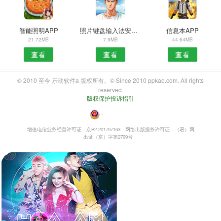
智能照明APP
照片键盘输入法安卓版
信息本APP
21.72MB
7.9MB
44.64MB
查看
查看
查看
© 2010 至今 乐动软件a 版权所有。© Since 2010 ppkao.com. All rights
reserved.
版权保护投诉指引
・
增值电信业务经营许可证：京B2-201797163
网络出版服务许可证：（署）网
出证（京）字第2799号