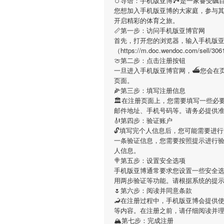
🥚导语：
手机版亚博
🏞是一家备受瞩
您想加入
手机版亚博
的大家庭，参与
开启精彩的体育之旅。
📏第一步：访问手机版亚博官网
首先，打开您的浏览器，输入
手机版
（https://m.doc.wendoc.com
🍈第二步：点击注册按钮
一旦进入
手机版亚博
官网，⛴您会在
页面。
🌽第三步：填写注册信息
🏛在注册页面上，您需要填写一些必
邮件地址、手机号码等。请务必提供
🎻第四步：验证账户
🔓填写完个人信息后，您可能需要进
一条验证信息，您需要按照提示进行
人信息。
🍭第五步：设置安全选项
手机版亚博
通常要求您设置一些安全选
用两步验证等功能。请根据系统的提
🌷第六步：阅读并同意条款
🦂在注册过程中，
手机版亚博
会提供
等内容。在注册之前，请仔细阅读并
🏔第七步：完成注册