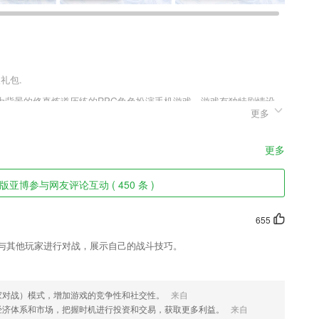
礼包.
为背景的修真炼道历练的RPG角色扮演手机游戏，游戏有独特剧情设
更多
撼眼球，浮空连招暴击无敌，快速掉血，有种秒杀的感觉;随心飘荡展现
九州，御剑飞行战出属于自己的传说。
更多
亚博参与网友评论互动 ( 450 条 )
17键两种拇指琴键位的调音，可任意切换。
655
孩子独立思考能力。
以与其他玩家进行对战，展示自己的战斗技巧。
海量网络小说，热门影视原著应有尽有，一键离线下载，可免费阅读。
家对战）模式，增加游戏的竞争性和社交性。
来自
经济体系和市场，把握时机进行投资和交易，获取更多利益。
来自