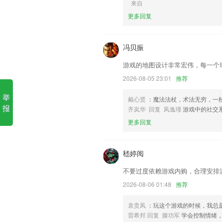
来自
1.针对不同的知识可以更好的在线学习，
更多回复
2.考研英语一0519年英语阅读真题详解。
3.·包括学校、班级、作业通知、教育交
冯贝振
4.可以为想要参加驾考的用户提供很不
游戏的地图设计非常宏伟，每一个
5.这里自动为用户推荐了高人气的展品，
2026-08-05 23:01
推荐
6.按照字母的声母、韵母进行分类，可
举
手机版亚博更新了什么?
戴心贤
：魔法法杖，术法无穷，一
报
齐岚华 回复 凤逸瑾
游戏中的社交
上新梦幻仙气蝴蝶动态贴纸，春日浪漫大片
更多回复
详情添加音乐封面
您乘车我用心；东营公交携手中航讯诚邀
嵇婷阅
【黑豆】黑豆改为手动领取,新增黑豆过期
不要过度依赖游戏内购，合理安排
欢迎使用美团 app 扫码用车，美团单
2026-08-06 01:48
推荐
优化客服中心升级，整理常见问题，节省
联系我们
袁贵凤
：玩这个游戏的时候，我总
以上就是手机版亚博的介绍，如果您喜欢
雷希邦 回复 滕功军
学会控制情绪