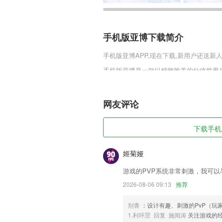
手机版亚博下载简介
手机版亚博
APP,现在下载,新用户还送新人
手机版亚博是一款以精致唯美的仙侠世界
计，超燃厮杀劲爆PK，炫酷技能特效震
自我，结交仙友建立公会，展现自我闯荡
网友评论
手机版亚博软件特色
1,【证券从业资格在线答疑】
下载手机版
2,【10键/17键键位切换】支持10键、
3,【丰富的教学内容】
姬菊娅
4,鼓励孩子独立完成游戏任务，逐渐培养
游戏的PVP系统非常刺激，我可
5,精确抠图功能
2026-08-06 09:13
推荐
6,梧桐阅读你专属的移动图书馆，拥有
别青
：设计有趣、刺激的PvP（玩
手机版亚博软件优势
1.利环罡 回复 施阅涛
关注游戏的