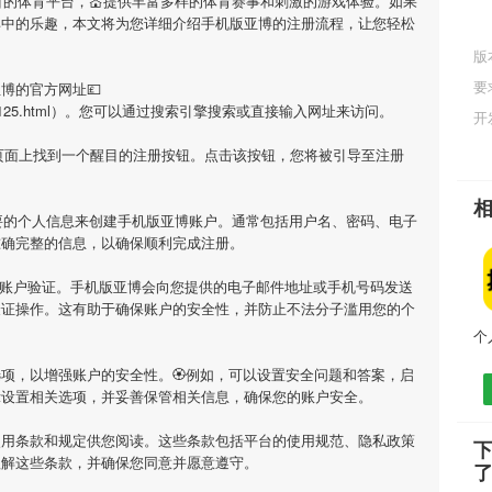
目的体育平台，💒提供丰富多样的体育赛事和刺激的游戏体验。如果
其中的乐趣，本文将为您详细介绍
手机版亚博
的注册流程，让您轻松
版
要
亚博
的官方网址💷
/sell/306125.html）。您可以通过搜索引擎搜索或直接输入网址来访问。
开
页面上找到一个醒目的注册按钮。点击该按钮，您将被引导至注册
要的个人信息来创建
手机版亚博
账户。通常包括用户名、密码、电子
准确完整的信息，以确保顺利完成注册。
行账户验证。
手机版亚博
会向您提供的电子邮件地址或手机号码发送
验证操作。这有助于确保账户的安全性，并防止不法分子滥用您的个
项，以增强账户的安全性。🏵例如，可以设置安全问题和答案，启
示设置相关选项，并妥善保管相关信息，确保您的账户安全。
使用条款和规定供您阅读。这些条款包括平台的使用规范、隐私政策
理解这些条款，并确保您同意并愿意遵守。