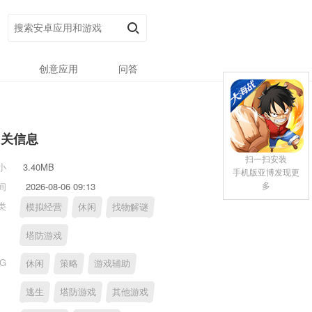
创意应用
问答
相关信息
扫一扫安装
小
3.40MB
手机版亚博发现更
多
间
2026-08-06 09:13
类
模拟经营
休闲
找物解谜
塔防游戏
AG
休闲
策略
游戏辅助
逃生
塔防游戏
其他游戏