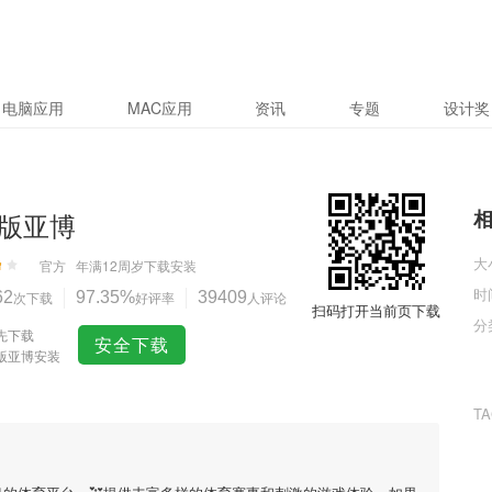
电脑应用
MAC应用
资讯
专题
设计奖
版亚博
大
官方
年满12周岁
下载安装
时
62
次下载
97.35%
好评率
39409
人评论
扫码打开当前页下载
分
先下载
安全下载
版亚博安装
T