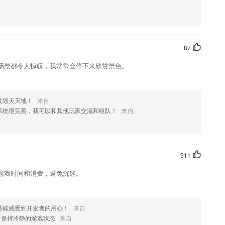
而且不受及地点的限制
流社区、教育讯息
87
错的复习平台，只需要在手机上面就可以轻松完成学习；
场景都令人惊叹，我常常会停下来欣赏景色。
在线即可阅读展品对应的文字介绍；
以挑选学习，每个字母的都有真人发音，帮助孩子学习字母发音；
杖毁天灭地！
来自
系统很完善，我可以和其他玩家交流和组队！
来自
一秒get
您对公交服务进行评价
911
游戏时间和消费，避免沉迷。
车摩拜单车美团电单车摩拜电单车，用美团，都能开！
您找客服的时间
是能感受到开发者的用心！
来自
这款软件，您可以到应用商店进行打分评论，说出您的使用经历，以帮
，保持冷静的游戏状态
来自