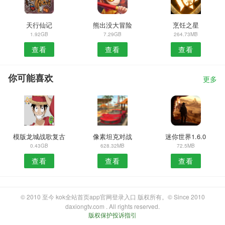
天行仙记
熊出没大冒险
烹饪之星
1.92GB
7.29GB
264.73MB
查看
查看
查看
你可能喜欢
更多
模版龙城战歌复古
像素坦克对战
迷你世界1.6.0
0.43GB
628.32MB
72.5MB
查看
查看
查看
© 2010 至今 kok全站首页app官网登录入口 版权所有。© Since 2010
daxiongtv.com . All rights reserved.
版权保护投诉指引