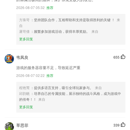
2026-08-07 05:32
推荐
方珠苛
：坚持团队合作，互相帮助和支持是取得胜利的关键 ！
来
自
屠苛倩
：频繁参加游戏活动，获得丰厚奖励。
来自
更多回复
韦凤良
655
游戏的服务器容量不足，导致延迟严重
2026-08-07 02:22
推荐
程艳莺
：提供多语言支持，吸引全球玩家参与。
来自
邱韵晓
：培养自己的专属技能，展示独特的战斗风格，成为游戏中
的传奇！！
来自
更多回复
莘思菲
339