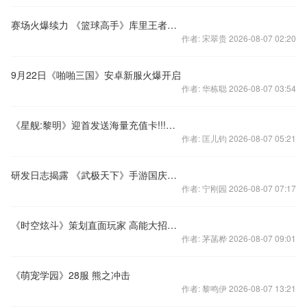
赛场火爆续力 《篮球高手》库里王者来袭
作者: 宋翠贵 2026-08-07 02:20
9月22日《啪啪三国》安卓新服火爆开启
作者: 华栋聪 2026-08-07 03:54
《星舰:黎明》迎首发送海量充值卡!!!【第一波】
作者: 匡儿钧 2026-08-07 05:21
研发日志揭露 《武极天下》手游国庆拼梦想
作者: 宁刚园 2026-08-07 07:17
《时空炫斗》策划直面玩家 高能大招引来女玩家“卧槽”
作者: 茅菡桦 2026-08-07 09:01
《萌宠学园》28服 熊之冲击
作者: 黎鸣伊 2026-08-07 13:21