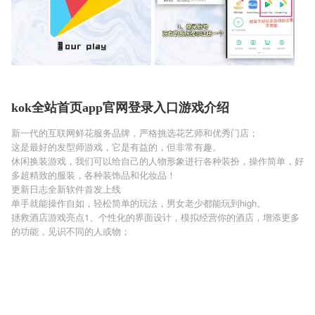
kok全站首页app官网登录入口游戏介绍
新一代的互联网鲜花服务品牌，严格挑选花艺师和优秀门店；
这是最好的发型师游戏，它是有益的，但非常有趣。
休闲换装游戏，我们可以给自己的人物形象进行各种装扮，操作简单，好
多超精致的服装，各种装饰品和化妆品！
更新日志全新软件首发上线
单手就能操作自如，轻松简单的玩法，男女老少都能玩到high。
拯救酒店游戏亮点1、个性化的界面设计，模拟经营你的酒店，增添更多
的功能，见识不同的人或物；