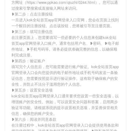
方网址（https://www.ppkao.com/qiuzhi/0244.html）。您可以通
过搜索引擎搜索或直接输入网址来访问。
❥第二步：点击注册按钮
一旦进入kok全站首页app官网登录入口官网，您会在页面上找到
一个醒目的注册按钮。点击该按钮，您将被引导至注册页面。
❥第三步：填写注册信息
在注册页面上，您需要填写一些必要的个人信息来创建kok全站
首页app官网登录入口账户。通常包括用户名、❥密码、❥电子邮
件地址、❥手机号码等。请务必提供准确完整的信息，以确保顺
利完成注册。
❥第四步：验证账户
填写完个人信息后，您可能需要进行账户验证。kok全站首页app
官网登录入口会向您提供的电子邮件地址或手机号码发送一条验
证信息，您需要按照提示进行验证操作。这有助于确保账户的安
全性，并防止不法分子滥用您的个人信息。
❥第五步：设置安全选项
kok全站首页app官网登录入口通常要求您设置一些安全选项，以
增强账户的安全性。例如，可以设置安全问题和答案，启用两步
验证等功能。请根据系统的提示设置相关选项，并妥善保管相关
信息，确保您的账户安全。
❥第六步：阅读并同意条款
在注册过程中，kok全站首页app官网登录入口会提供使用条款和
规定供您阅读。这些条款包括平台的使用规范、❥隐私政策等内