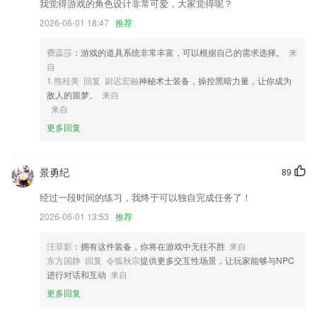
2,优化上一题下一题
我觉得游戏的角色设计非常可爱，大家觉得呢？
3,促进中国包包行业门户行业人士与社会各界的广泛交流。
2026-06-01 18:47
推荐
4,【订单管理】
费蕊莎
：游戏的道具系统非常丰富，可以根据自己的需求选择。
来
5,让采购更加简单
自
1.熊桂美 回复 尉迟宏融
神秘术士装备，操控黑暗力量，让你成为
6,提供优质行业内容，汇聚行业资讯、观点、干货，聚焦影视文娱圈的现
敌人的噩梦。
来自
状和未来，让用户站在另一个高度看行业
来自
大发彩票app下载网站软件优势
更多回复
1.每天都会推荐很多思维训练题，学生可以在平台上面进行练习作答
2.移动互联，挖掘利用碎片化时间
景勇纪
89
3.·名师指导学习，学习更有方法和效率
经过一段时间的练习，我终于可以独自完成任务了！
4.拥有执业兽医(兽医全科)、执业兽医(水生动物)、宠物医师技能操作等
2026-06-01 13:53
推荐
各类课程
5.课程内容100%涵盖“人教版小学语文一年级上”中对于拼音学习要求。此
汪菲影
：拥有这件装备，你将在游戏中无往不胜
来自
外，还增设了188张拼音卡，使孩子在学习拼音的同时拓宽了关联词汇
东方国静 回复 令狐秋宗
提供更多交互性场景，让玩家能够与NPC
量，为孩子的阅读识字打下良好基础。
进行对话和互动
来自
更多回复
6.为各级学校、教育机构、老师、家长倾力打造的教育类移动互联网产品
大发彩票app下载网站更新了什么?