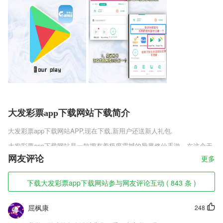
大发彩票app下载网站下载简介
大发彩票app下载网站
APP,现在下载,新用户还送新人礼包.
大发彩票app下载网站是一款拥有着极度震撼的异界修仙手游。在这个无
比广阔的大陆中，玩家作为渺小的存在，想要称霸世界，想必是一件很难
网友评论
更多
的事;而我们就是不愿放弃，努力锻炼，升级，学习各种技能，让自己变
得更强，成为第一，最终称霸!
下载大发彩票app下载网站参与网友评论互动 ( 843 条 )
大发彩票app下载网站软件特色
屈枫康
248
1,涵盖高一高二高三语文数学英语物理化学生物政治历史地理！