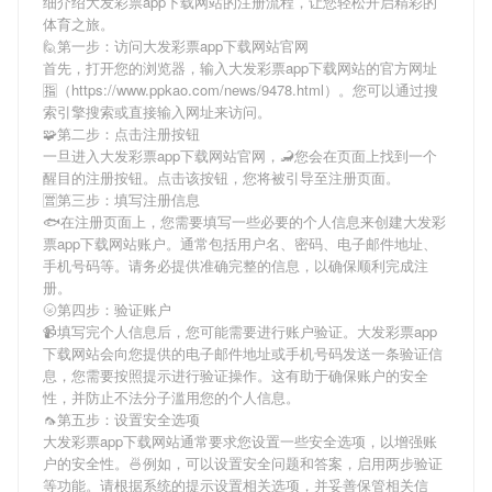
细介绍
大发彩票app下载网站
的注册流程，让您轻松开启精彩的
体育之旅。
🙋第一步：访问大发彩票app下载网站官网
首先，打开您的浏览器，输入
大发彩票app下载网站
的官方网址
🈯（https://www.ppkao.com/news/9478.html）。您可以通过搜
索引擎搜索或直接输入网址来访问。
🧩第二步：点击注册按钮
一旦进入
大发彩票app下载网站
官网，🦂您会在页面上找到一个
醒目的注册按钮。点击该按钮，您将被引导至注册页面。
🈺第三步：填写注册信息
🐟在注册页面上，您需要填写一些必要的个人信息来创建
大发彩
票app下载网站
账户。通常包括用户名、密码、电子邮件地址、
手机号码等。请务必提供准确完整的信息，以确保顺利完成注
册。
🌝第四步：验证账户
📹填写完个人信息后，您可能需要进行账户验证。
大发彩票app
下载网站
会向您提供的电子邮件地址或手机号码发送一条验证信
息，您需要按照提示进行验证操作。这有助于确保账户的安全
性，并防止不法分子滥用您的个人信息。
🦟第五步：设置安全选项
大发彩票app下载网站
通常要求您设置一些安全选项，以增强账
户的安全性。🍜例如，可以设置安全问题和答案，启用两步验证
等功能。请根据系统的提示设置相关选项，并妥善保管相关信