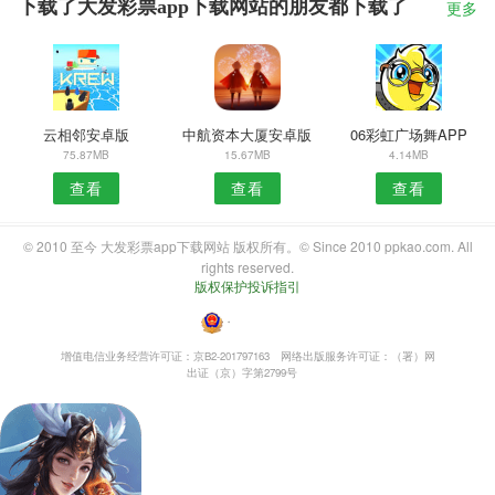
下载了大发彩票app下载网站的朋友都下载了
更多
云相邻安卓版
中航资本大厦安卓版
06彩虹广场舞APP
75.87MB
15.67MB
4.14MB
查看
查看
查看
© 2010 至今 大发彩票app下载网站 版权所有。© Since 2010 ppkao.com. All
rights reserved.
版权保护投诉指引
・
增值电信业务经营许可证：京B2-201797163
网络出版服务许可证：（署）网
出证（京）字第2799号