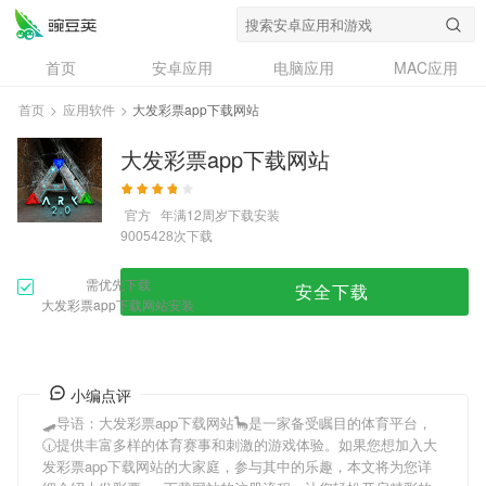
首页
安卓应用
电脑应用
MAC应用
资讯
专题
设计奖
创意应用
首页
>
应用软件
>
大发彩票app下载网站
问答
大发彩票app下载网站
官方
年满12周岁
下载安装
次下载
9005428
需优先下载
安全下载
大发彩票app下载网站安装
小编点评
🛹导语：
大发彩票app下载网站
🦕是一家备受瞩目的体育平台，
🕡提供丰富多样的体育赛事和刺激的游戏体验。如果您想加入
大
发彩票app下载网站
的大家庭，参与其中的乐趣，本文将为您详