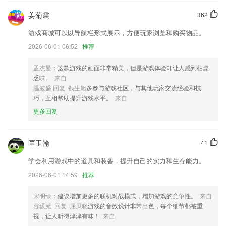
姜菊震
362
首页新增资讯浏览历史板块
增加APP分享到微信的功能
游戏商城可以以导航栏形式展示，方便玩家浏览和购买物品。
2026-06-01 06:52
推荐
对保存的文章可以全文搜索
提升系统多方面反应速度
孟杰曼
：这款游戏的画面非常精美，但是游戏体验却让人感到枯燥
智能加密锁一键解决您的问题
乏味。
来自
温波盛 回复 钱生旭
多参与游戏社区，与其他玩家交流经验和技
优化倒班闹钟的灵活贪睡功能；
巧，互相帮助提升游戏水平。
来自
联系我们
更多回复
以上就是大发彩票app下载网站的介绍，如果您喜欢这款软件，您可以到
应用商店进行打分评论，说出您的使用经历，以帮助我们更好的对产品进
行优化修改。
匡玉翰
41
学会利用游戏中的道具和装备，提升自己的实力和生存能力。
2026-06-01 14:59
推荐
宋明绿
：建议增加更多的联机对战模式，增加游戏的竞争性。
来自
容瑗苑 回复 屈贝晓
游戏的音效设计非常出色，每个细节都被重
视，让人听得津津有味！
来自