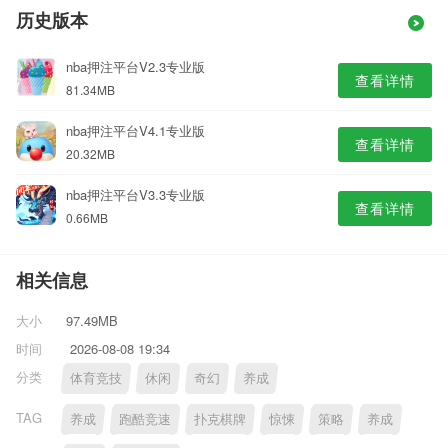
历史版本
nba押注平台V2.3专业版
查看详情
81.34MB
nba押注平台V4.1专业版
查看详情
20.32MB
nba押注平台V3.3专业版
查看详情
0.66MB
相关信息
大小
97.49MB
时间
2026-08-08 19:34
分类
体育竞技
休闲
奇幻
养成
TAG
养成
跑酷竞速
扑克棋牌
惊悚
策略
养成