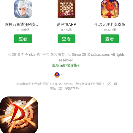
驾校百事通预约安卓版
爱淄博APP
全球大洋卡安卓版
30.69MB
0.45MB
46.53MB
查看
查看
查看
© 2010 至今 nba押注平台 版权所有。© Since 2010 ppkao.com. All rights
reserved.
版权保护投诉指引
・
增值电信业务经营许可证：京B2-201797163
网络出版服务许可证：（署）网
出证（京）字第2799号