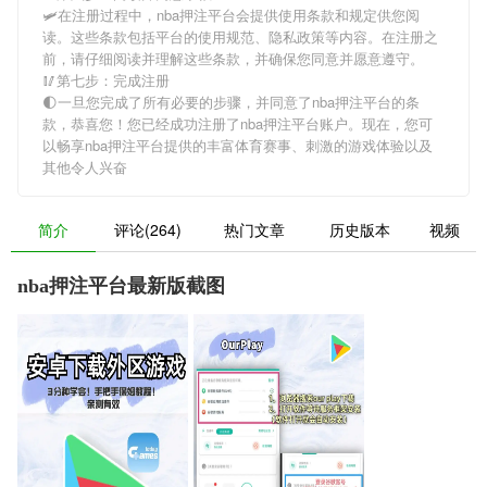
🛩在注册过程中，
nba押注平台
会提供使用条款和规定供您阅
读。这些条款包括平台的使用规范、隐私政策等内容。在注册之
前，请仔细阅读并理解这些条款，并确保您同意并愿意遵守。
🥢第七步：完成注册
🌓一旦您完成了所有必要的步骤，并同意了
nba押注平台
的条
款，恭喜您！您已经成功注册了nba押注平台账户。现在，您可
以畅享
nba押注平台
提供的丰富体育赛事、刺激的游戏体验以及
其他令人兴奋
简介
评论(264)
热门文章
历史版本
视频
nba押注平台最新版截图