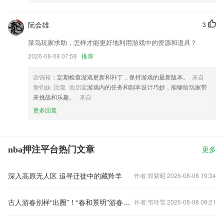
阮会雄
3
菜鸟玩家求助，怎样才能更好地利用游戏中的资源和道具？
2026-08-08 07:58
推荐
农锦裕
：定期检查游戏更新和补丁，保持游戏的最新版本。
来自
詹钧妹 回复 池启蓝
游戏内的任务和副本设计巧妙，能够给玩家带
来挑战和乐趣。
来自
更多回复
nba押注平台热门文章
更多
深入高原无人区 追寻迁徙中的藏羚羊
作者:郑紫昭 2026-08-08 19:34
古人游春别样“出圈”！“春和景明”游春主题数字水墨限量发行
作者:韦玲雪 2026-08-08 09:21