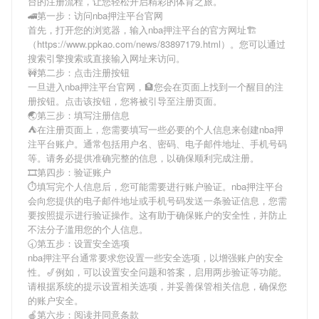
台
的注册流程，让您轻松开启精彩的体育之旅。
🚄第一步：访问nba押注平台官网
首先，打开您的浏览器，输入
nba押注平台
的官方网址🏗
（https://www.ppkao.com/news/83897179.html）。您可以通过
搜索引擎搜索或直接输入网址来访问。
🚧第二步：点击注册按钮
一旦进入
nba押注平台
官网，🏦您会在页面上找到一个醒目的注
册按钮。点击该按钮，您将被引导至注册页面。
🌏第三步：填写注册信息
⛺️在注册页面上，您需要填写一些必要的个人信息来创建
nba押
注平台
账户。通常包括用户名、密码、电子邮件地址、手机号码
等。请务必提供准确完整的信息，以确保顺利完成注册。
🎞第四步：验证账户
⏱填写完个人信息后，您可能需要进行账户验证。
nba押注平台
会向您提供的电子邮件地址或手机号码发送一条验证信息，您需
要按照提示进行验证操作。这有助于确保账户的安全性，并防止
不法分子滥用您的个人信息。
🕣第五步：设置安全选项
nba押注平台
通常要求您设置一些安全选项，以增强账户的安全
性。🎷例如，可以设置安全问题和答案，启用两步验证等功能。
请根据系统的提示设置相关选项，并妥善保管相关信息，确保您
的账户安全。
🍎第六步：阅读并同意条款