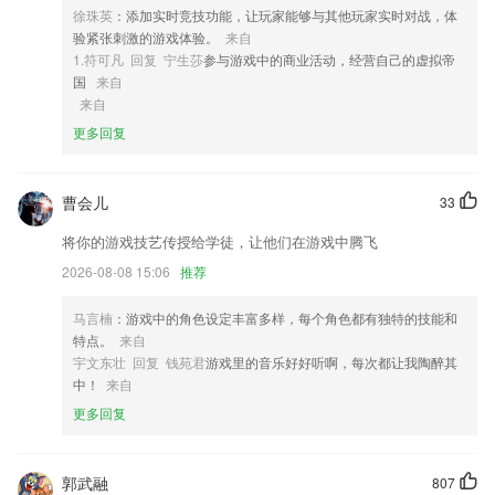
3,【动静服务】为2265用户提供贵州本地的生活服务
徐珠英
：添加实时竞技功能，让玩家能够与其他玩家实时对战，体
验紧张刺激的游戏体验。
来自
4,公交信息、社保计算器随心使用
1.符可凡 回复 宁生莎
参与游戏中的商业活动，经营自己的虚拟帝
5,海量电桩:便捷充电,无限里程
国
来自
来自
6,简单操作，有效降低手机温度；
更多回复
nba押注平台软件优势
1.包含了二年级语文上册和二年级语文下册等小学语文各个年级的所有课
曹会儿
33
本，与教材内容完全一致，可离线听读。
2.·顶尖语音识别技术，给你的英语口语时刻打分和矫正发音
将你的游戏技艺传授给学徒，让他们在游戏中腾飞
3.7,包含了数字，逻辑吗，图像，加减等四个人类。
2026-08-08 15:06
推荐
4.学习完一个课程可以自动跳转到下一课程学习。
马言楠
：游戏中的角色设定丰富多样，每个角色都有独特的技能和
5.▼党员意见反馈；
特点。
来自
宇文东壮 回复 钱苑君
游戏里的音乐好好听啊，每次都让我陶醉其
6.夜间模式设置、字体大小样式设置等，使用更方便。
中！
来自
nba押注平台更新了什么?
更多回复
优化app，修改已知bug
新鲜短视频看不停
郭武融
807