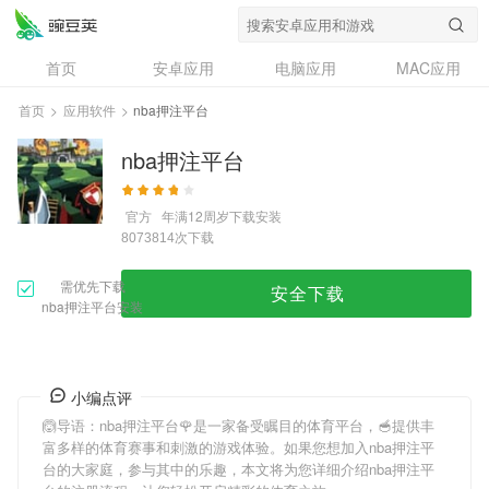
首页
安卓应用
电脑应用
MAC应用
资讯
专题
设计奖
创意应用
首页
>
应用软件
>
nba押注平台
问答
nba押注平台
官方
年满12周岁
下载安装
次下载
8073814
需优先下载
安全下载
nba押注平台安装
小编点评
🙆导语：
nba押注平台
🌹是一家备受瞩目的体育平台，🥣提供丰
富多样的体育赛事和刺激的游戏体验。如果您想加入
nba押注平
台
的大家庭，参与其中的乐趣，本文将为您详细介绍
nba押注平