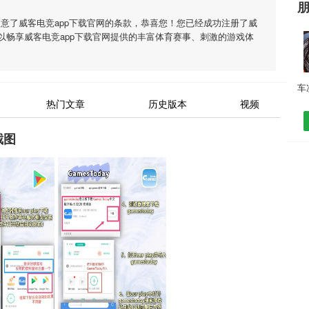
同意了
威客电竞app下载官网
的条款，恭喜您！您已经成功注册了威
以畅享
威客电竞app下载官网
提供的丰富体育赛事、刺激的游戏体
热门文章
历史版本
视频
截图