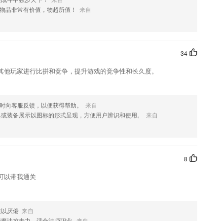
时长，应用使用时间到达后，软件自动退出，防止孩子沉迷游戏。
物品非常有价值，物超所值！
来自
么?
34
其他玩家进行比拼和竞争，提升游戏的竞争性和长久度。
的处理和转换
及时向客服反馈，以便获得帮助。
来自
具或装备展示以图标的形式呈现，方便用户辨识和使用。
来自
，如果您喜欢这款软件，您可以到应用商店进行打分评论，说出您的使用
修改。
8
可以带我通关
难以厌倦
来自
强魔法攻击力，适合法师职业
来自