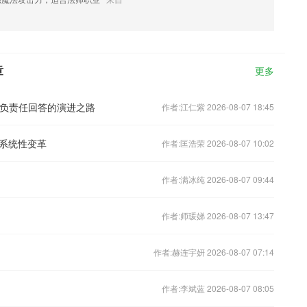
章
更多
答到负责任回答的演进之路
作者:江仁紫 2026-08-07 18:45
系统性变革
作者:匡浩荣 2026-08-07 10:02
作者:满冰纯 2026-08-07 09:44
作者:师瑗娣 2026-08-07 13:47
作者:赫连宇妍 2026-08-07 07:14
作者:李斌蓝 2026-08-07 08:05