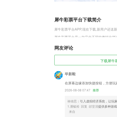
犀牛彩票平台下载简介
犀牛彩票平台
APP,现在下载,新用户还送
犀牛彩票平台是一款完全不同的趣味比拼
到最为不同的操作玩法，各种人物自由搭
渐变得更强大，更多玩法等你体验游玩。
网友评论
犀牛彩票平台软件特色
下载犀牛彩
1,可以邀请自己的2265亲朋好友来查看
2,可以设置、浏览全年日历信息、普通
毕新毅
3,在融合南方报业卓越的新闻服务基础上
在屏幕边缘添加快捷按钮，方便玩
4,夜间模式设置、字体大小样式设置等，
2026-08-08 07:47
推荐
5,个人信息都可以去查看，让用户使用自
禄雄思
：引入虚拟经济系统，让玩
6,（海量求职资讯）世界500强企业招
1.潘毓裕 回复 邰堂清
提供多种游
犀牛彩票平台软件优势
来自