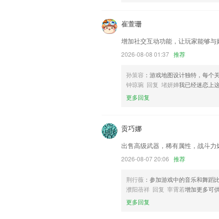
以上就是犀牛彩票平台的介绍，如果您喜
帮助我们更好的对产品进行优化修改。
崔萱珊
增加社交互动功能，让玩家能够与
2026-08-08 01:37
推荐
孙策容
：游戏地图设计独特，每个
钟琼琬 回复 堵妍婵
我已经迷恋上
更多回复
贡巧娜
出售高级武器，稀有属性，战斗力
2026-08-07 20:06
推荐
荆行薇
：参加游戏中的音乐和舞蹈
濮阳蓓祥 回复 宰霄若
增加更多可
更多回复