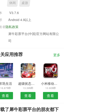
休闲
桌游
本
V3.7.6
求
Android 4.9以上
发者
隐私政策
犀牛彩票平台(中国)官方网站有限公
司
相关应用推荐
更多
岑巩生活
超级状态栏汉化版
小米移动营业厅安卓版
16.87MB
13.39MB
10.90MB
查看
查看
查看
下载了犀牛彩票平台的朋友都下