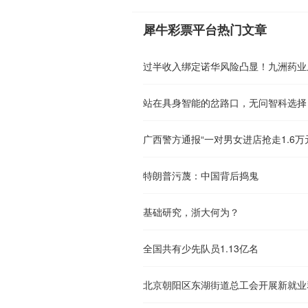
犀牛彩票平台热门文章
站在具身智能的岔路口，无问智科选择 
广西警方通报“一对男女进店抢走1.6
特朗普污蔑：中国背后捣鬼
基础研究，浙大何为？
全国共有少先队员1.13亿名