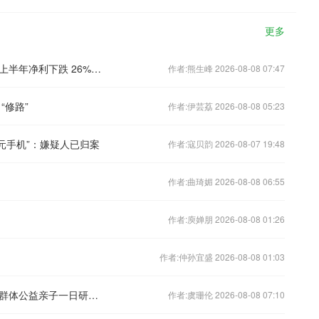
更多
过半收入绑定诺华风险凸显！九洲药业上半年净利下跌 26%，押注多肽赛道谋破局
作者:熊生峰 2026-08-08 07:47
“修路”
作者:伊芸荔 2026-08-08 05:23
万元手机”：嫌疑人已归案
作者:寇贝韵 2026-08-07 19:48
作者:曲琦媚 2026-08-08 06:55
作者:庾婵朋 2026-08-08 01:26
作者:仲孙宜盛 2026-08-08 01:03
北京朝阳区东湖街道总工会开展新就业群体公益亲子一日研学行
作者:虞珊伦 2026-08-08 07:10