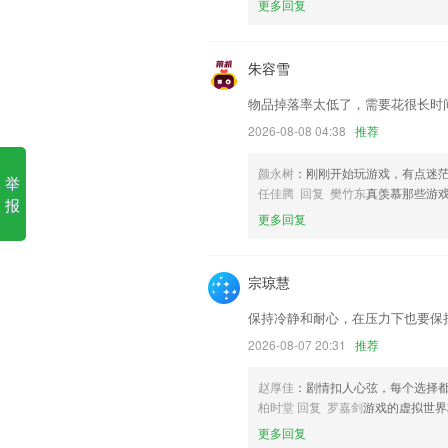
更多回复
1.用知到教师版app，名校大师就在你身
2.各种教学课程和资料都是免费提供的，
朱容雪
3.支持离线播放，阅读。
物品掉落率太低了，需要花很长时
4.小尼管家app华数电视app官方版华数
锋官方版华数手机电视破解版
2026-08-08 04:38
推荐
5.智能学习:发现弱点,透过智能推送个人
颜永树
：刚刚开始玩游戏，有点迷
举
6.2265用户可以在平台内选择加入自
任佳腾 回复 樊竹东
真羡慕那些游
报
犀牛彩票平台更新了什么?
更多回复
IM预览支持图片左右滑动查看。
自定义模块苹果手机无法查看数据
宗琼慧
自助防卸载屏保强度预约修改的bug
保持冷静和耐心，在压力下也要保
调整手绘地图里的内容
2026-08-07 20:31
推荐
拼图效果提升
赵厚佳
：剧情扣人心弦，每个选择
优化视频栏目分享
柏时堂 回复 罗嘉剑
游戏的虚拟世界
联系我们
更多回复