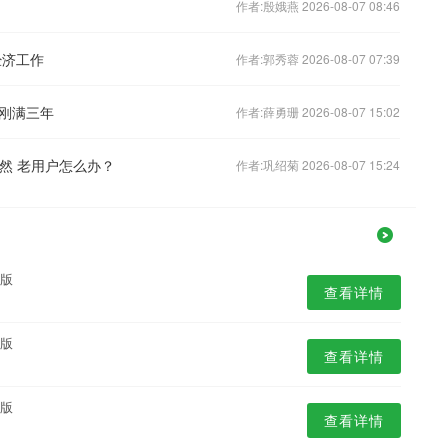
作者:殷娥燕 2026-08-07 08:46
经济工作
作者:郭秀蓉 2026-08-07 07:39
刚满三年
作者:薛勇珊 2026-08-07 15:02
必然 老用户怎么办？
作者:巩绍菊 2026-08-07 15:24
业版
查看详情
业版
查看详情
业版
查看详情