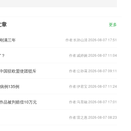
文章
更多
刚满三年
作者:长孙山清 2026-08-07 17:51
”？
作者:戚婷婉 2026-08-07 11:04
中国驻欧盟使团驳斥
作者:公孙霭 2026-08-07 09:11
病例135例
作者:伊君宝 2026-08-07 11:24
作品被判赔偿10万元
作者:马育融 2026-08-07 17:01
作者:雷之惠 2026-08-07 08:23