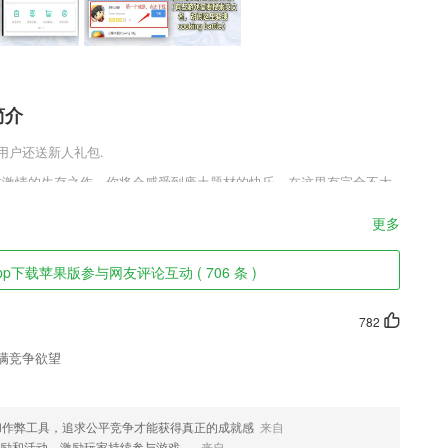
简介
新用户还送新人礼包.
无数激情的生存之作，你将会感受到废土题材的快乐，在这里有完全不太
而你需要跟那些幸存者们想办法生存活下，无论是资源还是地盘都是非
避免那些人类们。
更多
特色
p下载苹果版参与网友评论互动 ( 706 条 )
份含量，卡路里消耗，骨骼含量，肌肉含量，内脏脂肪等数据。
782
派对狂欢气氛必备工具；
满竞争欲望
聊天变得萌萌哒。
和作弊工具，追求公平竞争才能获得真正的成就感
来自
求快速匹配的信息通道。
奖励和活动，激励玩家持续参与游戏。
来自