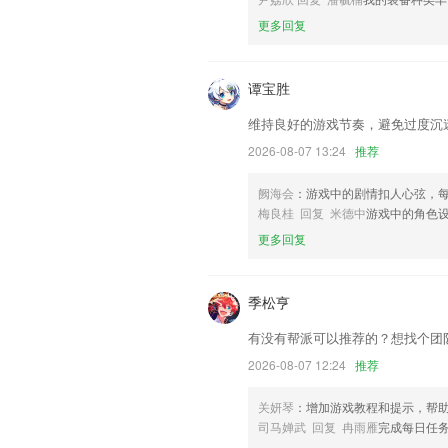
联系我们
以上就是新优娱乐app下载苹果版的介
更多回复
用经历，以帮助我们更好的对产品进行优
谭宝胜
维持良好的游戏节奏，避免过度沉
2026-08-07 13:24
推荐
阙海会
：游戏中的剧情扣人心弦，
梅良桂 回复 米德中
游戏中的角色
更多回复
季松亨
有没有帮派可以推荐的？想找个团
2026-08-07 12:24
推荐
关妍琴
：增加游戏教程和提示，帮
司马婵武 回复 冉雨雁
完成每日任