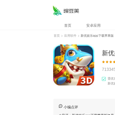
首页
安卓应用
首页
>
应用软件
>
新优娱乐app下载苹果版
新优
71334
需优
新优
小编点评