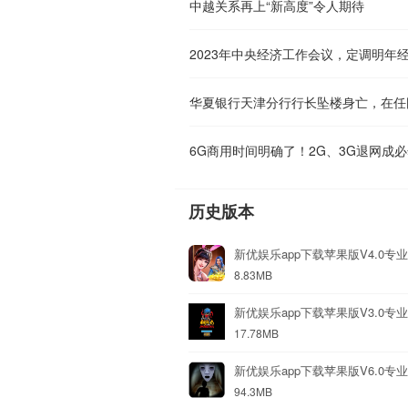
中越关系再上“新高度”令人期待
2023年中央经济工作会议，定调明年
华夏银行天津分行行长坠楼身亡，在任
6G商用时间明确了！2G、3G退网成
历史版本
新优娱乐app下载苹果版V4.0专
8.83MB
新优娱乐app下载苹果版V3.0专
17.78MB
新优娱乐app下载苹果版V6.0专
94.3MB