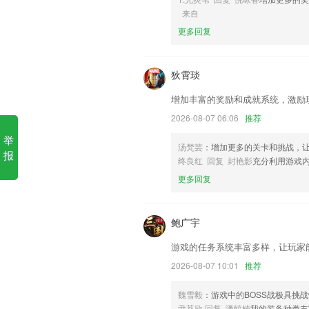
新优娱乐app下载苹果版软件
来自
更多回复
1.通过各种有趣场景然宝宝数字学习更轻
2.面向大中型企业的综合数字化学习平台
狄霄琰
3.实现了视频通信功能 ，便于实时知道
增加丰富的奖励和成就系统，激励
4.是面向备考公务员的朋友开发的时政
2026-08-07 06:06
推荐
5.还搭载了智能的随堂检测服务，随时对
举
6.海量高质量学习资源，保持持续更新
汤梵芸
：增加更多的关卡和挑战，
报
终良红 回复 封艳影
充分利用游戏
新优娱乐app下载苹果版更新
更多回复
增加用户隐私协议声明及用户服务协议
开发商：李安平
鲍广宇
优化交易提示音，声音更大更稳定
游戏的任务系统丰富多样，让玩家
摄像头渲染画面延迟问题修复
2026-08-07 10:01
推荐
修复了一些其他已知问题
AI雷达界面的优化
魏雪毅
：游戏中的BOSS战极具挑
尹荔欣 回复 潘毓楠
我的装备种类丰