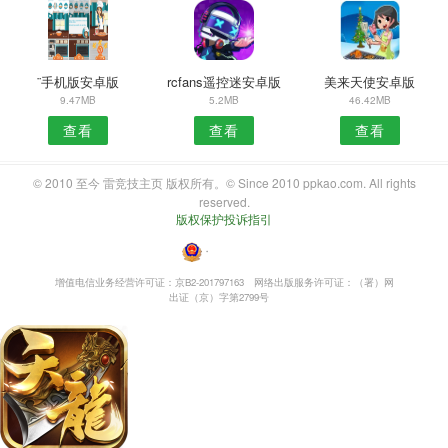
¨手机版安卓版
rcfans遥控迷安卓版
美来天使安卓版
9.47MB
5.2MB
46.42MB
查看
查看
查看
© 2010 至今 雷竞技主页 版权所有。© Since 2010 ppkao.com. All rights
reserved.
版权保护投诉指引
・
增值电信业务经营许可证：京B2-201797163
网络出版服务许可证：（署）网
出证（京）字第2799号