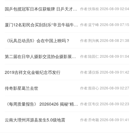
国乒包揽冠军日本仅获银牌 日乒天才神童纷纷惨败
作者:扶珠枝 2026-08-09 02:04
厦门12名彩民合买刮刮乐“辛丑牛福牛贺岁”斩获200万！
作者:蓝宁峰 2026-08-09 07:15
《玩具总动员5》会在中国上映吗？
作者:荆兴枫 2026-08-08 21:38
第二届在日华人摄影交流协会摄影展在东京开幕
作者:陆固仁 2026-08-09 01:04
2019吉祥文化金银纪念币发行
作者:通仪烁 2026-08-09 01:42
传奇影星葛兰去世
作者:殷容心 2026-08-09 02:27
《每周质量报告》 20260426 揭秘“精灵耳”整形乱象
作者:匡韦仪 2026-08-09 02:23
云南大理州洱源县发生5.0级地震
作者:乔奇颖 2026-08-09 01:41