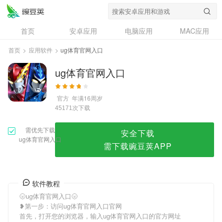
ug体育官网入口
首页
安卓应用
电脑应用
MAC应用
资讯
专题
设计奖
创意应用
首页
>
应用软件
>
ug体育官网入口
问答
ug体育官网入口
官方
年满16周岁
次下载
45171
需优先下载
安全下载
ug体育官网入口
需下载豌豆荚APP
软件教程
🌝ug体育官网入口🌝
❥第一步：访问ug体育官网入口官网
首先，打开您的浏览器，输入ug体育官网入口的官方网址