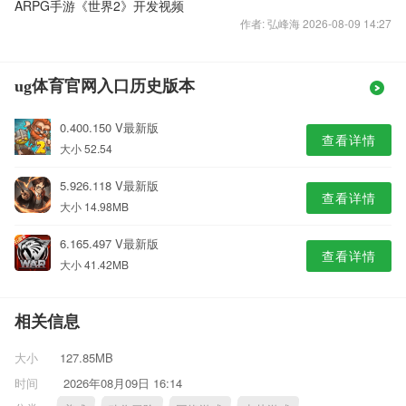
ARPG手游《世界2》开发视频
作者: 弘峰海 2026-08-09 14:27
ug体育官网入口历史版本
0.400.150 V最新版
查看详情
大小 52.54
5.926.118 V最新版
查看详情
大小 14.98MB
6.165.497 V最新版
查看详情
大小 41.42MB
相关信息
大小
127.85MB
时间
2026年08月09日 16:14