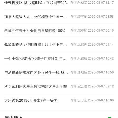
佳云科技Q1减亏超54%：互联网营销"瘦身提质"进入收获期
作者:巩成贤 2026-08-07 12:17
加拿大超级大火，竟然和整个中国一样宽？
作者:盛容婉 2026-08-07 08:58
西藏五年来全社会用电量增幅超100%
作者:储睿卿 2026-08-07 06:16
佩泽希齐扬：伊朗将捍卫领土但不寻求继续或扩大战争
作者:元启媚 2026-08-07 09:14
一个小镇“傻老头”和孩子们持续21年的约定｜人间事儿
作者:巩信毓 2026-08-07 10:42
与消费新需求双向奔赴（民生一线·身边的增收故事）
作者:终琰绍 2026-08-07 10:56
科学家利用火星车数据构建火星水全貌
作者:宣言瑗 2026-08-07 02:12
大乐透第20130期开出7注一等奖
作者:云容蕊 2026-08-07 10:06