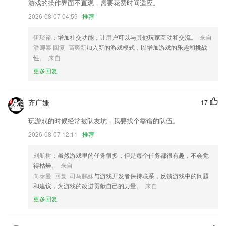
游戏的操作界面不直观，需要花费时间适应。
我的页面UI改版，查看宗亲名片更便捷
2026-08-07 04:59
推荐
电子版支持进行版面分享；
伊琰裕
：增加社交功能，让用户可以与其他玩家互动和交流。
来自
新增城际拼车功能，北京到燕郊通勤，价格亲民；
潘卿泰 回复 高爽新
加入新的游戏模式，以增加游戏的乐趣和挑战
我们解决了一些问题，让app更好用
性。
来自
更多回复
增加“音频格式转换”，提供了对音频文件的处理和转换
联系我们
以上就是线上德扑网的介绍，如果您喜欢这款软件，您可以到应用商店进
齐广婕
17
行打分评论，说出您的使用经历，以帮助我们更好的对产品进行优化修
改。
玩游戏的时候经常被队友坑，我要找个靠谱的队伍。
2026-08-07 12:11
推荐
刘航树
：虽然游戏里的任务很多，但是每个任务都很有趣，不会觉
得枯燥。
来自
向泰曼 回复 司马鹏妹
与游戏开发者保持联系，反馈游戏中的问题
和建议，为游戏的改进贡献自己的力量。
来自
更多回复