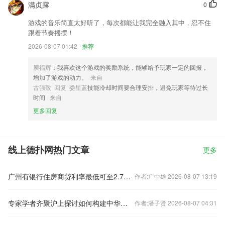
满贞露
0
游戏的音乐简直太好听了，每次都能让我完全融入其中，忍不住
跟着节奏摇摆！
2026-08-07 01:42
推荐
庾福辉
：我喜欢这个游戏的奖励系统，能够给予玩家一定的回报，
增加了游戏的动力。
来自
古强致 回复 娄星蓝
技能冷却时间要合理安排，避免玩家等待过长
时间
来自
更多回复
线上德扑网热门文章
更多
广州有银行住房商贷利率最低可至2.7% 分析人士：更像针对特定人群的“价格战”
作者:广中雄 2026-08-07 13:19
专家学者齐聚沪上探讨如何构建中华文明标识体系
作者:潘子贤 2026-08-07 04:31