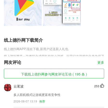
线上德扑网下载简介
线上德扑网
APP,现在下载,新用户还送新人礼包.
线上德扑网是一款趣味合成领红包的小游戏，玩家们在游戏中化身为保卫
地球总署的长官，在这里不断的升级对抗外星人的小飞机，来对抗外星人
网友评论
更多
的入侵，同时还能够收获大量的红包奖励，超棒的趣味卡通游戏体验，喜
欢这款游戏的朋友赶紧下载吧。
下载线上德扑网参与网友评论互动 ( 195 条 )
线上德扑网软件特色
云茗波
253
1,选校定位分析，意向留学院校信息查看。
2,自然拼读法词汇拓展模块。
多人联机模式让游戏更富有竞争性
3,学苑:医学知识共享并且学习
2026-08-07 13:19
推荐