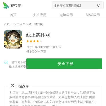
首页
安卓应用
电脑应用
MAC应用
资讯
专题
设计奖
创意应用
首页
>
应用软件
>
线上德扑网
问答
线上德扑网
官方
年满12周岁
下载安装
次下载
4814604
需优先下载
安全下载
线上德扑网安装
小编点评
📱导语：
线上德扑网
🖇是一家备受瞩目的体育平台，🌜提供丰富
多样的体育赛事和刺激的游戏体验。如果您想加入
线上德扑网
的
大家庭，参与其中的乐趣，本文将为您详细介绍
线上德扑网
的注