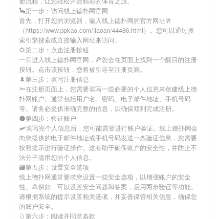
册流程，让您轻松开启精彩的体育之旅。
🦕第一步：访问线上德扑网官网
首先，打开您的浏览器，输入
线上德扑网
的官方网址🥂
（https://www.ppkao.com/jiaoan/44486.html）。您可以通过搜
索引擎搜索或直接输入网址来访问。
🌻第二步：点击注册按钮
一旦进入
线上德扑网
官网，🍕您会在页面上找到一个醒目的注册
按钮。点击该按钮，您将被引导至注册页面。
🌲第三步：填写注册信息
🔦在注册页面上，您需要填写一些必要的个人信息来创建
线上德
扑网
账户。通常包括用户名、密码、电子邮件地址、手机号码
等。请务必提供准确完整的信息，以确保顺利完成注册。
⚫第四步：验证账户
🛩填写完个人信息后，您可能需要进行账户验证。
线上德扑网
会
向您提供的电子邮件地址或手机号码发送一条验证信息，您需要
按照提示进行验证操作。这有助于确保账户的安全性，并防止不
法分子滥用您的个人信息。
🗃第五步：设置安全选项
线上德扑网
通常要求您设置一些安全选项，以增强账户的安全
性。🙎例如，可以设置安全问题和答案，启用两步验证等功能。
请根据系统的提示设置相关选项，并妥善保管相关信息，确保您
的账户安全。
🥚第六步：阅读并同意条款