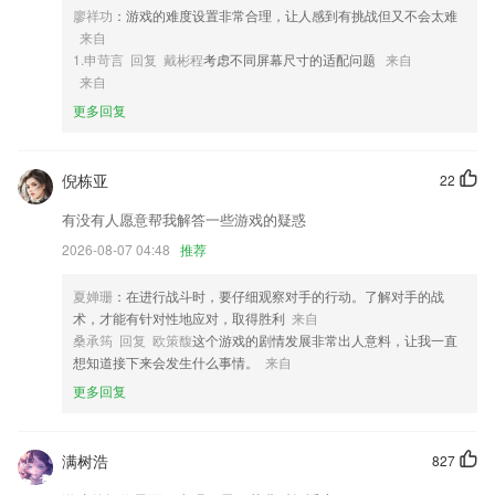
4,安装和管理代理许可证或连接到独立实例以配置和安排备份，而无需接
廖祥功
：游戏的难度设置非常合理，让人感到有挑战但又不会太难
触目标工作站。
来自
5,待办事项实时掌握，能够清楚看到所需处理的工作内容；
1.申苛言 回复 戴彬程
考虑不同屏幕尺寸的适配问题
来自
来自
6,* 农业食品企业用来管理绿色产品溯源。
更多回复
线上德扑网软件优势
1.收录历史，记录了关于历史的冷信息，是从历史上上查询不到的
倪栋亚
22
2.在这个里面随时开启考试，可以根据条件进行筛选，再选择。
有没有人愿意帮我解答一些游戏的疑惑
3.章节练习 错题巩固 海量题库，一网打尽，让你快速通关
2026-08-07 04:48
推荐
4.·专门针对儿童成长，精挑细选，每一部都是超级经典，百看不厌，每
个妈妈身边的儿歌故事大王，父母专业省心的教子小助手，孩子在家即可
夏婵珊
：在进行战斗时，要仔细观察对手的行动。了解对手的战
享受优质早教资源。
术，才能有针对性地应对，取得胜利
来自
5.不管是传统的 Web 开发、PC 软件开发、Linux 运维，还是当下火热的
桑承筠 回复 欧策馥
这个游戏的剧情发展非常出人意料，让我一直
机器学习、大数据分析、网络爬虫，Python 都能胜任。
想知道接下来会发生什么事情。
来自
更多回复
6.全面的文书申请材料、历年文书主题、文书写作技巧等，你可以进行文
书进度管理，并查询导师的每一次文书批改和反馈记录
线上德扑网更新了什么?
满树浩
827
交易员对B客户订单可进行发货取消动作