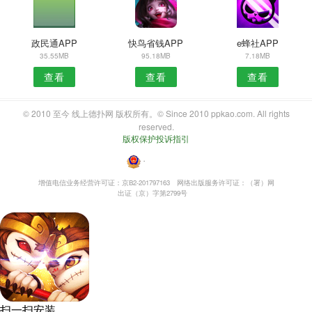
政民通APP
快鸟省钱APP
e蜂社APP
35.55MB
95.18MB
7.18MB
查看
查看
查看
© 2010 至今 线上德扑网 版权所有。© Since 2010 ppkao.com. All rights
reserved.
版权保护投诉指引
・
增值电信业务经营许可证：京B2-201797163
网络出版服务许可证：（署）网
出证（京）字第2799号
扫一扫安装