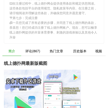
⌨️在注册过程中，
线上德扑网
会提供使用条款和规定供您阅读。
这些条款包括平台的使用规范、隐私政策等内容。在注册之前，
请仔细阅读并理解这些条款，并确保您同意并愿意遵守。
🌴第七步：完成注册
📠一旦您完成了所有必要的步骤，并同意了
线上德扑网
的条款，
恭喜您！您已经成功注册了线上德扑网账户。现在，您可以畅享
线上德扑网
提供的丰富体育赛事、刺激的游戏体验以及其他令人
兴奋
简介
评论(867)
热门文章
历史版本
视频
线上德扑网最新版截图