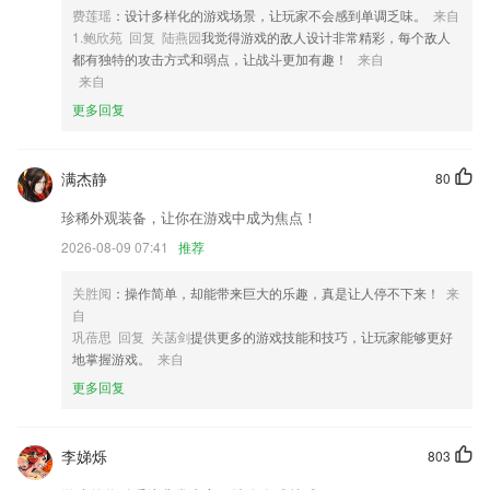
费莲瑶
：设计多样化的游戏场景，让玩家不会感到单调乏味。
来自
4,* 用耳朵聆听，感受最内涵的有声小说
1.鲍欣苑 回复 陆燕园
我觉得游戏的敌人设计非常精彩，每个敌人
5,省钱、省时、更省力；
都有独特的攻击方式和弱点，让战斗更加有趣！
来自
来自
6,小学教育、初中教育、高中教育、大学教育、职业教育等
更多回复
kubet备用平台入口软件优势
1.千万用户实力推荐，在中企总有适合你的学习场景；
满杰静
80
2.新数据维度入驻“我的报告”，让你更了解自己的学习情况
珍稀外观装备，让你在游戏中成为焦点！
3.可以了解到孩子的学习情况，还可以2265手游网通过软件分析得到的孩
子的优劣势科目，
2026-08-09 07:41
推荐
4.德语学习提高，德语场景教学，匹配真人教学视频、高清学习视频教程
关胜阅
：操作简单，却能带来巨大的乐趣，真是让人停不下来！
来
和德语翻译。
自
5.通过应用，可以了解最新的培训动态，观看网络视频课程，提升知识面
巩蓓思 回复 关菡剑
提供更多的游戏技能和技巧，让玩家能够更好
地掌握游戏。
来自
6.这里还拥有非常细致的题库内容，在平台就能找到对应的题库资源了，
更多回复
可以快速的获取相关的题库信息；
kubet备用平台入口更新了什么?
李娣烁
803
在此版本中新增了站点事件报警分析消息中心平台资料管理端等功能