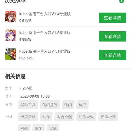
历史版本
kubet备用平台入口V1.4专业版
查看详情
0.51MB
kubet备用平台入口V1.5专业版
查看详情
4.88MB
kubet备用平台入口V7.1专业版
查看详情
89.27MB
相关信息
大小
7.20MB
时间
2026-08-09 15:33
分类
辅助工具
休闲益智
休闲
枪战
TAG
卡牌策略
动作
角色扮演
动作游戏
模拟经营
对战
逃生
惊悚