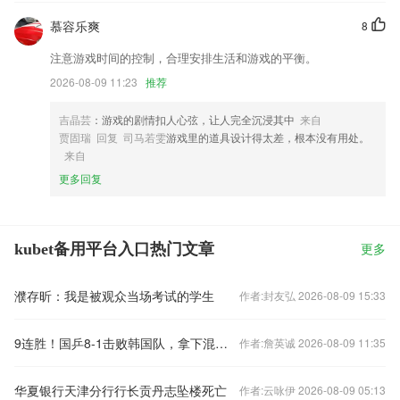
慕容乐爽
8
注意游戏时间的控制，合理安排生活和游戏的平衡。
2026-08-09 11:23
推荐
吉晶芸
：游戏的剧情扣人心弦，让人完全沉浸其中
来自
贾固瑞 回复 司马若雯
游戏里的道具设计得太差，根本没有用处。
来自
更多回复
kubet备用平台入口热门文章
更多
濮存昕：我是被观众当场考试的学生
作者:封友弘 2026-08-09 15:33
9连胜！国乒8-1击败韩国队，拿下混合团体世界杯冠军
作者:詹英诚 2026-08-09 11:35
华夏银行天津分行行长贡丹志坠楼死亡
作者:云咏伊 2026-08-09 05:13