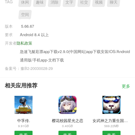
TAG
休闲
趣味
消除
文字
社交
视频
聊天
空间
版本
5.66.67
要求
Android 8.4 以上
开发者
隐私政策
急速飞艇彩票app下载v2.9.0(中国网站)app下载安装IOS/Android
通用版/手机app-文档下载
备案号：豫B2-20030028-29
相关应用推荐
更多
中孚传.
樱花校园星光之恋
女武神之力重生国际服
9.91GB
0.40GB
569.22MB