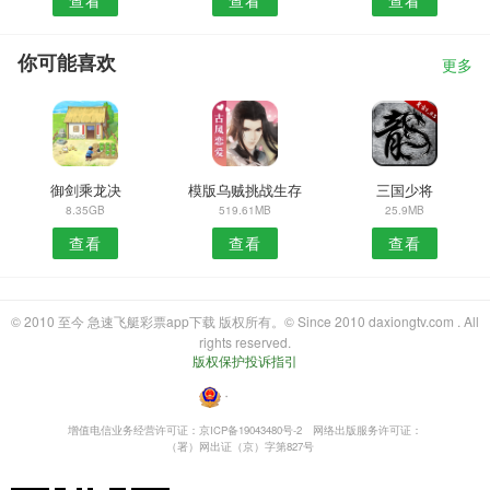
查看
查看
查看
你可能喜欢
更多
御剑乘龙决
模版乌贼挑战生存
三国少将
8.35GB
519.61MB
25.9MB
查看
查看
查看
© 2010 至今 急速飞艇彩票app下载 版权所有。© Since 2010 daxiongtv.com . All
rights reserved.
版权保护投诉指引
・
增值电信业务经营许可证：京ICP备19043480号-2
网络出版服务许可证：
（署）网出证（京）字第827号