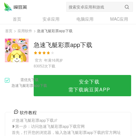
急速飞艇彩票app下载
首页
安卓应用
电脑应用
MAC应用
资讯
专题
设计奖
创意应用
首页
>
应用软件
>
急速飞艇彩票app下载
问答
急速飞艇彩票app下载
官方
年满16周岁
次下载
83052
需优先下载
安全下载
急速飞艇彩票app下载
需下载豌豆荚APP
软件教程
🍖急速飞艇彩票app下载🍖
❥第一步：访问急速飞艇彩票app下载官网
首先，打开您的浏览器，输入急速飞艇彩票app下载的官方网址