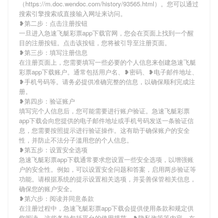
（https://m.doc.wendoc.com/history/93565.html）。您可以通过
搜索引擎搜索或直接输入网址来访问。
❥第二步：点击注册按钮
一旦进入急速飞艇彩票app下载官网，您会在页面上找到一个醒
目的注册按钮。点击该按钮，您将被引导至注册页面。
❥第三步：填写注册信息
在注册页面上，您需要填写一些必要的个人信息来创建急速飞艇
彩票app下载账户。通常包括用户名、❥密码、❥电子邮件地址、
❥手机号码等。请务必提供准确完整的信息，以确保顺利完成注
册。
❥第四步：验证账户
填写完个人信息后，您可能需要进行账户验证。急速飞艇彩票
app下载会向您提供的电子邮件地址或手机号码发送一条验证信
息，您需要按照提示进行验证操作。这有助于确保账户的安全
性，并防止不法分子滥用您的个人信息。
❥第五步：设置安全选项
急速飞艇彩票app下载通常要求您设置一些安全选项，以增强账
户的安全性。例如，可以设置安全问题和答案，启用两步验证等
功能。请根据系统的提示设置相关选项，并妥善保管相关信息，
确保您的账户安全。
❥第六步：阅读并同意条款
在注册过程中，急速飞艇彩票app下载会提供使用条款和规定供
您阅读。这些条款包括平台的使用规范、❥隐私政策等内容。在