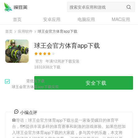
首页
安卓应用
电脑应用
MAC应用
资讯
专题
设计奖
创意应用
首页
>
应用软件
>
球王会官方体育app下载
问答
球王会官方体育app下载
官方
年满12周岁
下载安装
次下载
1831938
需优先下载
安全下载
球王会官方体育app下载安装
小编点评
🏣导语：
球王会官方体育app下载
㊗是一家备受瞩目的体育平
台，🗺提供丰富多样的体育赛事和刺激的游戏体验。如果您想加
入
球王会官方体育app下载
的大家庭，参与其中的乐趣，本文将