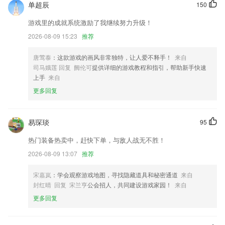
融风向、生辉访谈录、创新医药、数字医疗等，不同频道间可以随心切
单超辰
150
换。
游戏里的成就系统激励了我继续努力升级！
球王会官方体育app下载更新了什么?
2026-08-09 15:23
推荐
金秋亲子游长隆，更多优惠精彩活动钜惠来袭，来长隆，探访动物大家
庭，赏限定烟花大秀！
唐莺泰
：这款游戏的画风非常独特，让人爱不释手！
来自
司马娥莲 回复 阙伦可
提供详细的游戏教程和指引，帮助新手快速
解决广播节目单周一没有节目单内容的问题
上手
来自
新增「管理自动购买」功能
更多回复
商品颜色和规格尺码属性支持搜索
阅读所有类型的文档
易琛琰
95
[修复]修复T形梁自定义计算中Wx2和Wy的计算错误
热门装备热卖中，赶快下单，与敌人战无不胜！
联系我们
2026-08-09 13:07
推荐
以上就是球王会官方体育app下载的介绍，如果您喜欢这款软件，您可以
到应用商店进行打分评论，说出您的使用经历，以帮助我们更好的对产品
宋嘉岚
：学会观察游戏地图，寻找隐藏道具和秘密通道
来自
进行优化修改。
封红晴 回复 宋兰亨
公会招人，共同建设游戏家园！
来自
更多回复