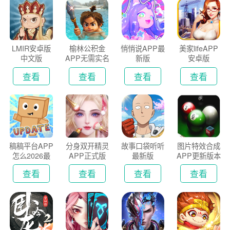
LMIR安卓版
榆林公积金
悄悄说APP最
美家lifeAPP
中文版
APP无需实名
新版
安卓版
认证版
查看
查看
查看
查看
稿稿平台APP
分身双开精灵
故事口袋听听
图片特效合成
怎么2026最
APP正式版
最新版
APP更新版本
新版
2026
查看
查看
查看
查看