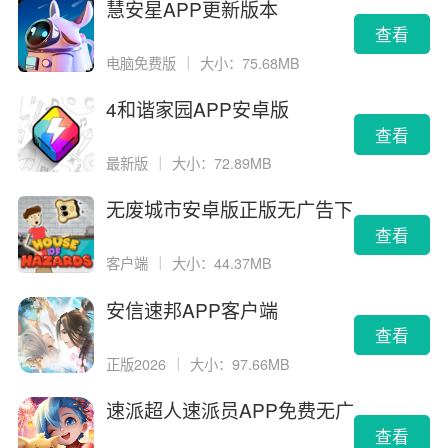
慧安星APP更新版本
查看
电脑免费版
｜
大小：75.68MB
4和谐家园APP安卓版
查看
最新版
｜
大小：72.89MB
无废城市安卓版正版无广告下
载
查看
客户端
｜
大小：44.37MB
安信速邦APP客户端
查看
正版2026
｜
大小：97.66MB
速派超人速派员APP免费无广
告版
查看