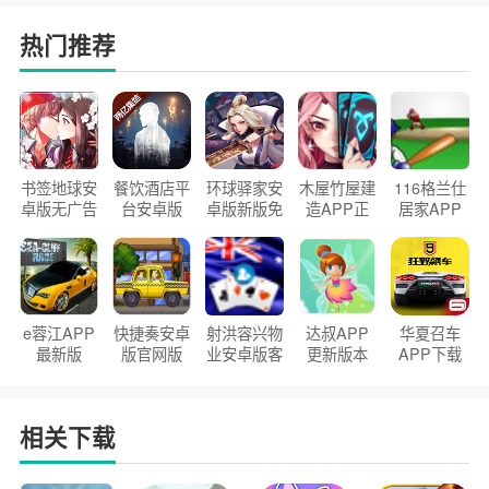
热门推荐
书签地球安
餐饮酒店平
环球驿家安
木屋竹屋建
116格兰仕
卓版无广告
台安卓版
卓版新版免
造APP正
居家APP
官方正版
2026版
费下载
版2026
手机版
e蓉江APP
快捷奏安卓
射洪容兴物
达叔APP
华夏召车
最新版
版官网版
业安卓版客
更新版本
APP下载
户端
2026
安装2026
相关下载