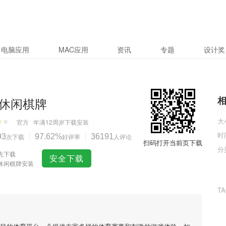
电脑应用
MAC应用
资讯
专题
设计奖
休闲棋牌
大
官方
年满12周岁
下载安装
时
93
次下载
97.62%
好评率
36191
人评论
扫码打开当前页下载
分
先下载
安全下载
休闲棋牌安装
T