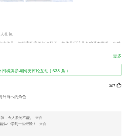
新人礼包.
仙侠作品，为玩家们完美的诠释了一款作品应该具有的基本素养，各种
不同的战斗快感，想要在这款作品之中拼搏出一片飞升前途就要不断的
鼓舞玩家们奋进!
更多
闲棋牌参与网友评论互动 ( 638 条 )
随堂资料、系统学习、实践技能操作、缓解焦虑为2265用户找到一站式
307
质的美图效果。
提升自己的角色
味;
后台自动录制,即可轻松观看直播回放;
心弦，令人欲罢不能。
来自
都能从中学到一些经验！
来自
程开始学习，不断地了解和加强。