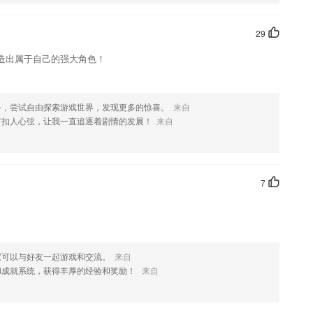
欢这款软件，您可以到应用商店进行打分评论，说出您的使用经历，以
29
造出属于自己的强大角色！
务，尝试自由探索游戏世界，发现更多的惊喜。
来自
节扣人心弦，让我一直追逐着剧情的发展！
来自
7
家可以与好友一起游戏和交流。
来自
和成就系统，获得丰厚的经验和奖励！
来自