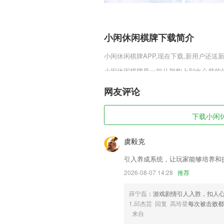
小闲休闲棋牌下载简介
小闲休闲棋牌
APP,现在下载,新用户还送
小闲休闲棋牌是一款从架构上别出心裁的
令人惊叹的细节打磨全都能够玩家们带来
奋斗，给予玩家们更加多样的细节设定，
网友评论
小闲休闲棋牌软件特色
下载小闲休
1,【学习方案】，专业辅导、班级群聊、
解决方案。
虞毅克
2,让用户拍摄美图更加便捷，可以打造优
引入养成系统，让玩家能够培养和
3,陪练课程随时预约
2026-08-07 14:28
推荐
4,【首页改版】新增男女频道,满足你的口
5,【录制游戏直播】不限制录制时长,一键
薛宁磊
：游戏剧情引人入胜，扣人
1.邱杰芸 回复 高玲星
每次被击败
6,您可以随时根据自己的需要选择一门课
来自
小闲休闲棋牌软件优势