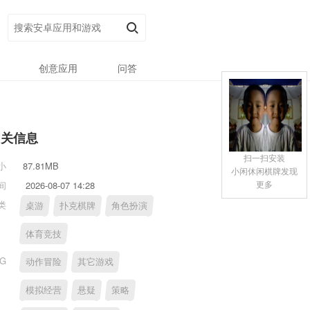
创意应用
问答
相关信息
扫一扫安装
小
87.81MB
小闲休闲棋牌发现
更多
间
2026-08-07 14:28
类
桌游
扑克棋牌
角色扮演
体育竞技
AG
动作冒险
其它游戏
模拟经营
悬疑
策略