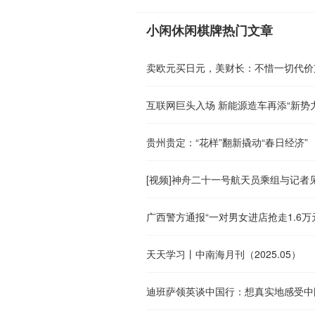
小闲休闲棋牌热门文章
卖欧元买日元，美财长：不惜一切代价
互联网巨头入场 新能源造车再添“新势力
贵州贵定：“花样”翻新撬动“春日经济”
[视频]神舟二十一号航天员乘组与记者
广西警方通报“一对男女进店抢走1.6
天天学习丨中南海月刊（2025.05）
迪班萨领英谈中国行：想真实地感受中