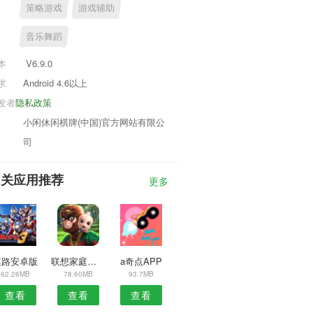
策略游戏
游戏辅助
音乐舞蹈
本
V6.9.0
求
Android 4.6以上
发者
隐私政策
小闲休闲棋牌(中国)官方网站有限公
司
相关应用推荐
更多
巡路安卓版
联想家庭云安卓版
a奇点APP
62.26MB
78.60MB
93.7MB
查看
查看
查看