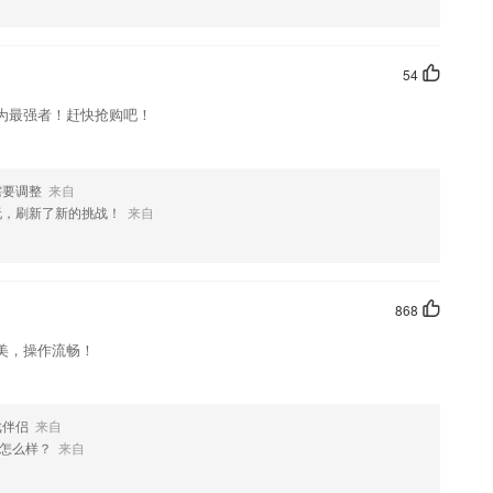
，再也不用愁！
学习使用。
54
要你有精力你就可以反复的加入成语闯关
为最强者！赶快抢购吧！
、简洁明了通俗易懂。
学习目标，坚持不下去
需要调整
来自
机更加的进行辅导，解决了小朋友们学习辅导的问题！
玩，刷新了新的挑战！
来自
868
喜欢这款软件，您可以到应用商店进行打分评论，说出您的使用经历，以
美，操作流畅！
戏伴侣
来自
怎么样？
来自