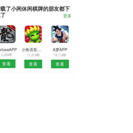
下载了小闲休闲棋牌的朋友都下
载了
更多
ixfuseAPP
小鱼语音安卓版
A梦APP
4.30MB
11.21MB
79.11MB
查看
查看
查看