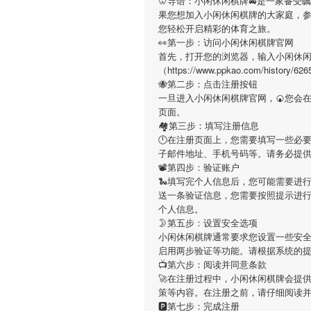
🦷导语：
小闲休闲棋牌
🚔是一家备受
果您想加入
小闲休闲棋牌
的大家庭，
您轻松开启精彩的体育之旅。
👀第一步：访问小闲休闲棋牌官网
首先，打开您的浏览器，输入
小闲休
（https://www.ppkao.com/h
🐝第二步：点击注册按钮
一旦进入
小闲休闲棋牌
官网，🍘您会
页面。
🏘第三步：填写注册信息
🕛在注册页面上，您需要填写一些必
子邮件地址、手机号码等。请务必提
📽第四步：验证账户
🐍填写完个人信息后，您可能需要进
送一条验证信息，您需要按照提示进
个人信息。
🌛第五步：设置安全选项
小闲休闲棋牌
通常要求您设置一些安全
启用两步验证等功能。请根据系统的
📺第六步：阅读并同意条款
🚀在注册过程中，
小闲休闲棋牌
会提
策等内容。在注册之前，请仔细阅读
🅿第七步：完成注册