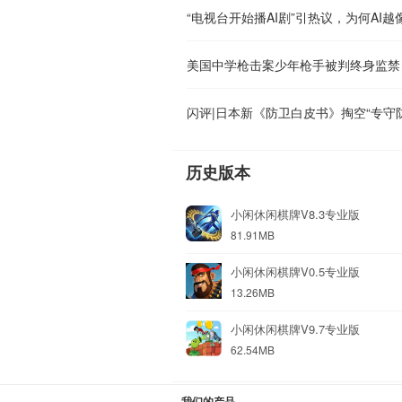
“电视台开始播AI剧”引热议，为何AI
美国中学枪击案少年枪手被判终身监禁
闪评|日本新《防卫白皮书》掏空“专守
历史版本
小闲休闲棋牌V8.3专业版
81.91MB
小闲休闲棋牌V0.5专业版
13.26MB
小闲休闲棋牌V9.7专业版
62.54MB
我们的产品