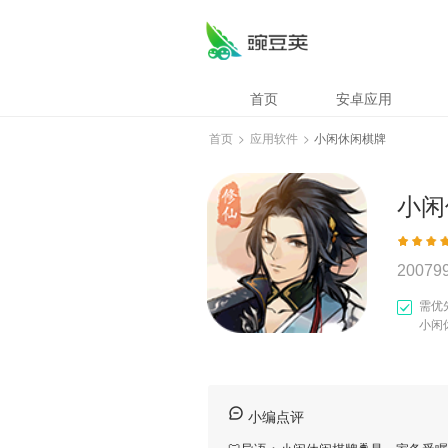
首页
安卓应用
首页
>
应用软件
>
小闲休闲棋牌
小闲
20079
需优
小闲
小编点评