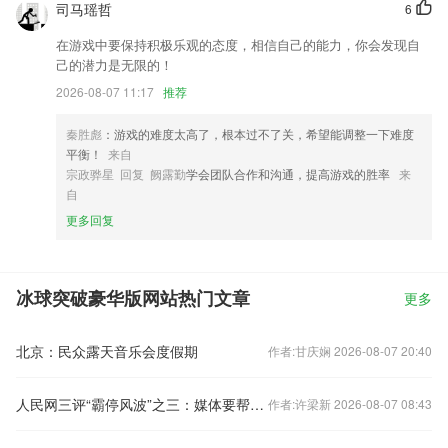
司马瑶哲
6
在游戏中要保持积极乐观的态度，相信自己的能力，你会发现自
己的潜力是无限的！
2026-08-07 11:17
推荐
秦胜彪
：游戏的难度太高了，根本过不了关，希望能调整一下难度
平衡！
来自
宗政骅星 回复 阙露勤
学会团队合作和沟通，提高游戏的胜率
来
自
更多回复
冰球突破豪华版网站热门文章
更多
北京：民众露天音乐会度假期
作者:甘庆娴 2026-08-07 20:40
人民网三评“霸停风波”之三：媒体要帮忙不添乱
作者:许梁新 2026-08-07 08:43