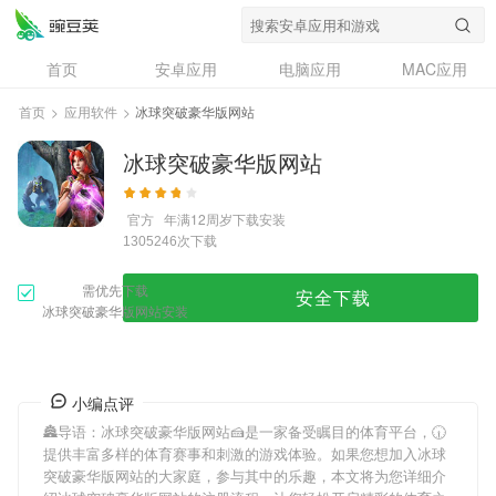
首页
安卓应用
电脑应用
MAC应用
资讯
专题
设计奖
创意应用
首页
>
应用软件
>
冰球突破豪华版网站
问答
冰球突破豪华版网站
官方
年满12周岁
下载安装
次下载
1305246
需优先下载
安全下载
冰球突破豪华版网站安装
小编点评
🏯导语：
冰球突破豪华版网站
🍰是一家备受瞩目的体育平台，🕡
提供丰富多样的体育赛事和刺激的游戏体验。如果您想加入
冰球
突破豪华版网站
的大家庭，参与其中的乐趣，本文将为您详细介