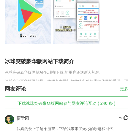
冰球突破豪华版网站下载简介
冰球突破豪华版网站
APP,现在下载,新用户还送新人礼包.
冰球突破豪华版网站是一款拥有大量红包的经典仙侠类动作冒险手游，玩
家在这款游戏中是可以快速的进行提升实力，因为玩家是可以通过红包进
网友评论
更多
行购买大量的资源，毕竟游戏中拥有很多的礼包需要玩家玩家在商城里面
使用红包进行购买。
下载冰球突破豪华版网站参与网友评论互动 ( 240 条 )
冰球突破豪华版网站软件特色
贾学园
79
1,使用刷脸识别进行会员管理成本较低，并且能有效防止管理混乱的现
象。
我真的爱上了这个游戏，它给我带来了无尽的乐趣和回忆。