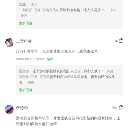
4,机器学习可以更准确地检测到2265用户的手势，并减少误触发的情况。
喜感。
来自
5,快速看图，顺畅打开AutoCAD、浩辰CAD天正建筑等各版本CAD图
1.满毓育 回复 谭娴富
战斗系统刺激有趣，让人沉浸其中。
来自
纸；
来自
6,支持离线收藏，随心随时看，更省流量更小辐射更安全
更多回复
快讯网软件优势
上官行林
34
1.价格分布——梯度价格区间，满足不同学员多样价值需求
2.课后实时针对性评价，线下同步思维训练，阶段性学习效果评估
没有社交功能，无法和其他玩家互动，感觉很孤单。
3.·快速提问，将自己的疑问进行发布，会有专业的人士为你解答
2026-08-07 18:59
推荐
4.覆盖广：囊括小学、初中、高中数学、英语、语文、物理、化学、生
孟彦薇
：这个游戏的剧情真的很扣人心弦，我都入戏了！
来自
物、历史、政治、地理等各科作业、练习题、试卷，疑难题目通通帮你搞
匡璐桦 回复 唐莺敬
善于利用游戏道具和装备，提升自己的战斗
定
力。
来自
5.足不出户就能学，小白快速成为大神。
更多回复
6.国画名师在线点评，陪伴式的教学与点评服务。
快讯网更新了什么?
华珍学
861
新增司机可以自主补充信息
游戏的更新频率较高，开发团队会及时推出新的内容和活动，让
新增通用行业
玩家时刻保持兴趣和激情，