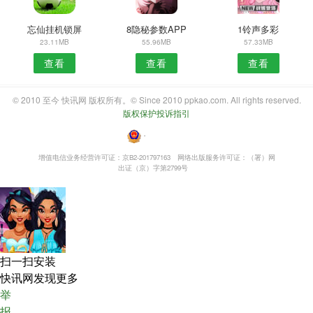
忘仙挂机锁屏
8隐秘参数APP
1铃声多彩
23.11MB
55.96MB
57.33MB
查看
查看
查看
© 2010 至今 快讯网 版权所有。© Since 2010 ppkao.com. All rights reserved.
版权保护投诉指引
・
增值电信业务经营许可证：京B2-201797163
网络出版服务许可证：（署）网
出证（京）字第2799号
扫一扫安装
快讯网发现更多
举
报