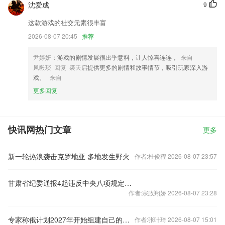
沈爱成
9
这款游戏的社交元素很丰富
2026-08-07 20:45
推荐
尹婷妍
：游戏的剧情发展很出乎意料，让人惊喜连连，
来自
凤毅琰 回复 裘天启
提供更多的剧情和故事情节，吸引玩家深入游
戏。
来自
更多回复
快讯网热门文章
更多
新一轮热浪袭击克罗地亚 多地发生野火
作者:杜俊程 2026-08-07 23:57
甘肃省纪委通报4起违反中央八项规定精神典型问题
作者:宗政翔娇 2026-08-07 23:28
专家称俄计划2027年开始组建自己的空间站
作者:张叶琦 2026-08-07 15:01