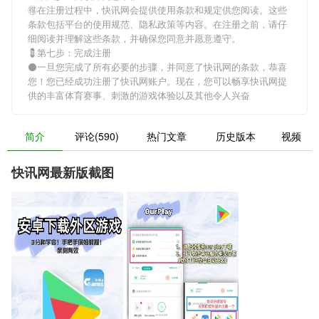
🉐在注册过程中，
快讯网
会提供使用条款和规定供您阅读。这些
条款包括平台的使用规范、隐私政策等内容。在注册之前，请仔
细阅读并理解这些条款，并确保您同意并愿意遵守。
💈第七步：完成注册
⚫一旦您完成了所有必要的步骤，并同意了
快讯网
的条款，恭喜
您！您已经成功注册了快讯网账户。现在，您可以畅享
快讯网
提
供的丰富体育赛事、刺激的游戏体验以及其他令人兴奋
简介
评论(590)
热门文章
历史版本
视频
快讯网最新版截图