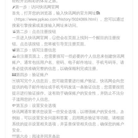
轻松开启精彩的体育之旅。
🌶第一步：访问快讯网官网
首先，打开您的浏览器，输入
快讯网
的官方网址🎑
（https://www.ppkao.com/history/5024369.html）。您可以通过
搜索引擎搜索或直接输入网址来访问。
🚡第二步：点击注册按钮
一旦进入
快讯网
官网，🕟您会在页面上找到一个醒目的注册按
钮。点击该按钮，您将被引导至注册页面。
📽第三步：填写注册信息
⛰在注册页面上，您需要填写一些必要的个人信息来创建
快讯网
账户。通常包括用户名、密码、电子邮件地址、手机号码等。请
务必提供准确完整的信息，以确保顺利完成注册。
🏰第四步：验证账户
🈂填写完个人信息后，您可能需要进行账户验证。
快讯网
会向您
提供的电子邮件地址或手机号码发送一条验证信息，您需要按照
提示进行验证操作。这有助于确保账户的安全性，并防止不法分
子滥用您的个人信息。
💸第五步：设置安全选项
快讯网
通常要求您设置一些安全选项，以增强账户的安全性。⛱
例如，可以设置安全问题和答案，启用两步验证等功能。请根据
系统的提示设置相关选项，并妥善保管相关信息，确保您的账户
安全。
🌁第六步：阅读并同意条款