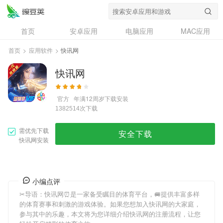
首页
安卓应用
电脑应用
MAC应用
资讯
专题
设计奖
创意应用
首页
>
应用软件
>
快讯网
问答
快讯网
官方
年满12周岁
下载安装
次下载
1382514
需优先下载
安全下载
快讯网安装
小编点评
✂导语：
快讯网
⏰是一家备受瞩目的体育平台，🚐提供丰富多样
的体育赛事和刺激的游戏体验。如果您想加入
快讯网
的大家庭，
参与其中的乐趣，本文将为您详细介绍
快讯网
的注册流程，让您