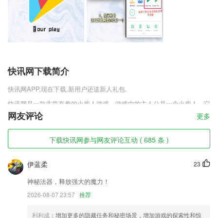
快讯网下载简介
快讯网
APP,现在下载,新用户还送新人礼包.
快讯网是一款非常有趣的火柴人游戏，游戏中的主人公是一个火柴人，它
因为偷窃被关进了监狱，玩家需要做的就是运用自己聪明的大脑来想出各
网友评论
更多
种办法帮助火柴人逃出这所监狱，并不被巡视的狱警给发现，最终完成游
戏的任务。
下载快讯网参与网友评论互动 ( 685 条 )
快讯网软件特色
伊蓝柔
23
1,大量的原创精品书籍,很多都是你没有看过的,绝对会给你带来惊喜
2,随时在线了解通知公告信息，方便2265用户掌握通知信息，并高效处
神秘法器，释放强大的魔力！
理；
2026-08-07 23:57
推荐
3,【智慧工地】横向可扩展，全面开放
利利成
：增加更多的隐藏任务和秘密场景，增加游戏的探索性和惊