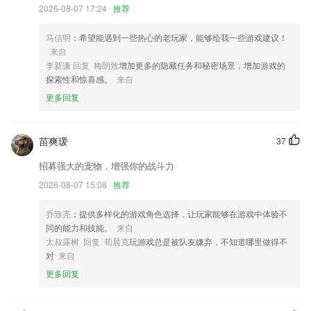
2026-08-07 17:24
推荐
新增夜间模式功能
新增自动续费功能
马信明
：希望能遇到一些热心的老玩家，能够给我一些游戏建议！
以上就是开元棋下载app的介绍，如果您喜欢这款软件，您可以到应用商
来自
店进行打分评论，说出您的使用经历，以帮助我们更好的对产品进行优化
李新谦 回复 梅朗致
增加更多的隐藏任务和秘密场景，增加游戏的
修改。
探索性和惊喜感。
来自
更多回复
支持创建行内页面&行内引用页面
联系我们
以上就是快讯网的介绍，如果您喜欢这款软件，您可以到应用商店进行打
苗爽瑗
37
分评论，说出您的使用经历，以帮助我们更好的对产品进行优化修改。
招募强大的宠物，增强你的战斗力
2026-08-07 15:08
推荐
乔致亮
：提供多样化的游戏角色选择，让玩家能够在游戏中体验不
同的能力和技能。
来自
太叔露树 回复 荀晨克
玩游戏总是被队友嫌弃，不知道哪里做得不
对
来自
更多回复