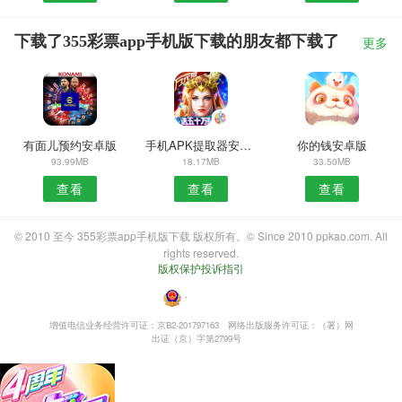
下载了355彩票app手机版下载的朋友都下载了
更多
有面儿预约安卓版
手机APK提取器安卓版
你的钱安卓版
93.99MB
18.17MB
33.50MB
查看
查看
查看
© 2010 至今 355彩票app手机版下载 版权所有。© Since 2010 ppkao.com. All
rights reserved.
版权保护投诉指引
・
增值电信业务经营许可证：京B2-201797163
网络出版服务许可证：（署）网
出证（京）字第2799号