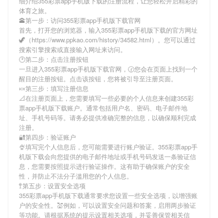
细介绍
355彩票app手机版下载
的注册流程，让您轻松开启精彩的
体育之旅。
🕋第一步：访问355彩票app手机版下载官网
首先，打开您的浏览器，输入
355彩票app手机版下载
的官方网址
🦖（https://www.ppkao.com/history/34582.html）。您可以通过
搜索引擎搜索或直接输入网址来访问。
🕑第二步：点击注册按钮
一旦进入
355彩票app手机版下载
官网，🕝您会在页面上找到一个
醒目的注册按钮。点击该按钮，您将被引导至注册页面。
🍬第三步：填写注册信息
📐在注册页面上，您需要填写一些必要的个人信息来创建
355彩
票app手机版下载
账户。通常包括用户名、密码、电子邮件地
址、手机号码等。请务必提供准确完整的信息，以确保顺利完成
注册。
🔐第四步：验证账户
🍨填写完个人信息后，您可能需要进行账户验证。
355彩票app手
机版下载
会向您提供的电子邮件地址或手机号码发送一条验证信
息，您需要按照提示进行验证操作。这有助于确保账户的安全
性，并防止不法分子滥用您的个人信息。
🚏第五步：设置安全选项
355彩票app手机版下载
通常要求您设置一些安全选项，以增强账
户的安全性。💒例如，可以设置安全问题和答案，启用两步验证
等功能。请根据系统的提示设置相关选项，并妥善保管相关信