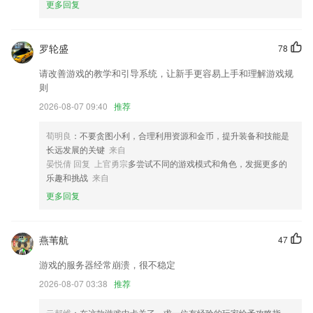
更多回复
6.绘本模式和听书模式，内容纯净，无广告，专注内容阅读。
355彩票app手机版下载更新了什么?
罗轮盛
78
优化求购功能。
以上就是亚新登录入口的介绍，如果您喜欢这款软件，您可以到应用商店
请改善游戏的教学和引导系统，让新手更容易上手和理解游戏规
进行打分评论，说出您的使用经历，以帮助我们更好的对产品进行优化修
则
改。
2026-08-07 09:40
推荐
一键轻松将您的照片变为高清大图
荀明良
：不要贪图小利，合理利用资源和金币，提升装备和技能是
安全培训模块上线了
长远发展的关键
来自
调整 SplashScreen 动画
晏悦倩 回复 上官勇宗
多尝试不同的游戏模式和角色，发掘更多的
乐趣和挑战
来自
获取权限在必要的时候打开。
更多回复
联系我们
以上就是355彩票app手机版下载的介绍，如果您喜欢这款软件，您可以
到应用商店进行打分评论，说出您的使用经历，以帮助我们更好的对产品
燕苇航
47
进行优化修改。
游戏的服务器经常崩溃，很不稳定
2026-08-07 03:38
推荐
云邦维
：在这款游戏中卡关了，求一位有经验的玩家给予攻略指