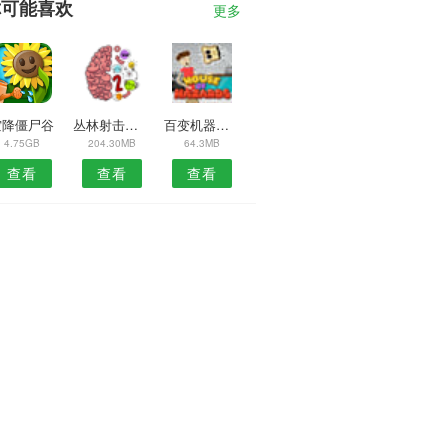
你可能喜欢
更多
空降僵尸谷
丛林射击世界
百变机器人金刚
4.75GB
204.30MB
64.3MB
查看
查看
查看