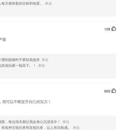
人每天都有新的目标和收获。
来自
108
严重
中遇到困难时不要轻易放弃
来自
与其他玩家一较高下。！
来自
969
，我可以不断提升自己的实力！
极限，每次闯关都让我全身心沉浸其中！
来自
，有各种主线任务和支线任务，让人有目标感。
来自