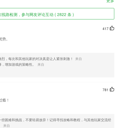
更多
京线路检测，参与网友评论互动 ( 2822 条 )
417
优势。
常激烈，每次和其他玩家的对决真是让人紧张刺激！
来自
择，增加游戏的策略性。
来自
781
过瘾！
一些困难和挑战，不要轻易放弃！记得寻找攻略和教程，与其他玩家交流经
！
来自