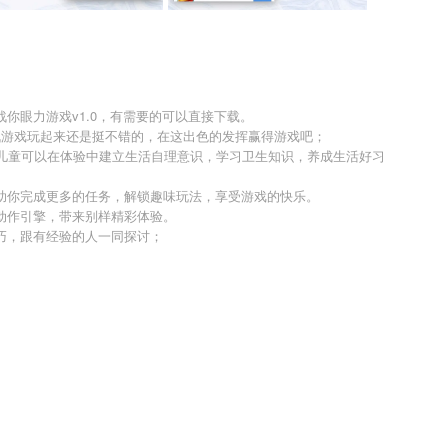
你眼力游戏v1.0，有需要的可以直接下载。
战游戏玩起来还是挺不错的，在这出色的发挥赢得游戏吧；
，儿童可以在体验中建立生活自理意识，学习卫生知识，养成生活好习
助你完成更多的任务，解锁趣味玩法，享受游戏的快乐。
动作引擎，带来别样精彩体验。
巧，跟有经验的人一同探讨；