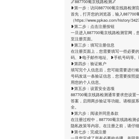
🌌887700葡京线路检测🌌
❥第一步：访问887700葡京线路检测
首先，打开您的浏览器，输入88770
（https://www.ppkao.com/hi
❥第二步：点击注册按钮
一旦进入887700葡京线路检测官
至注册页面。
❥第三步：填写注册信息
在注册页面上，您需要填写一些必要的
码、❥电子邮件地址、❥手机号码等。
❥第四步：验证账户
填写完个人信息后，您可能需要进行账
号码发送一条验证信息，您需要按照
用您的个人信息。
❥第五步：设置安全选项
887700葡京线路检测通常要求您
答案，启用两步验证等功能。请根据
全。
❥第六步：阅读并同意条款
在注册过程中，887700葡京线路
隐私政策等内容。在注册之前，请仔
❥第七步：完成注册
一旦您完成了所有必要的步骤，并同意了