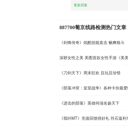
更多回复
887700葡京线路检测热门文章
《剑锋传奇》炫酷技能直击 畅爽格斗
深耕女性之美 美图首款女性手游《美美
《刀剑天下》周末狂欢 且玩且珍惜
《部落冲突：皇室战争》各种卡你最爱
《进击的部落》英雄何须名扬天下
《我叫MT》充值回馈得好礼 符石返利1