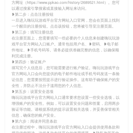
方网址（https://www.ppkao.com/history/2689521.html）。您可
以通过搜索引擎搜索或直接输入网址来访问。
❥第二步：点击注册按钮
一旦进入嗨玩玩游戏平台官方网站入口官网，您会在页面上找到
一个醒目的注册按钮。点击该按钮，您将被引导至注册页面。
❥第三步：填写注册信息
在注册页面上，您需要填写一些必要的个人信息来创建嗨玩玩游
戏平台官方网站入口账户。通常包括用户名、❥密码、❥电子邮
件地址、❥手机号码等。请务必提供准确完整的信息，以确保顺
利完成注册。
❥第四步：验证账户
填写完个人信息后，您可能需要进行账户验证。嗨玩玩游戏平台
官方网站入口会向您提供的电子邮件地址或手机号码发送一条验
证信息，您需要按照提示进行验证操作。这有助于确保账户的安
全性，并防止不法分子滥用您的个人信息。
❥第五步：设置安全选项
嗨玩玩游戏平台官方网站入口通常要求您设置一些安全选项，以
增强账户的安全性。例如，可以设置安全问题和答案，启用两步
验证等功能。请根据系统的提示设置相关选项，并妥善保管相关
信息，确保您的账户安全。
❥第六步：阅读并同意条款
在注册过程中，嗨玩玩游戏平台官方网站入口会提供使用条款和
规定供您阅读。这些条款包括平台的使用规范、❥隐私政策等内