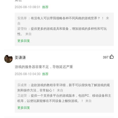
2026-08-10 08:01
推荐
安燕寒
：有没有人可以带我领略各种不同风格的游戏世界？ ！
来
自
梁雪怡
：提供更多的游戏道具和装备，增加游戏的多样性和可玩
性。
来自
更多回复
姜谦谦
397
游戏的服务器容量不足，导致延迟严重
2026-08-10 04:30
推荐
宗成菁
：这款游戏的教程非常详细，新手可以很快地了解游戏的规
则和操作方法，非常贴心！
来自
卫超荣
：提供一个支持多平台的游戏版本，包括PC、移动设备和主
机等，以便玩家能够在不同设备上畅快游戏。！
来自
更多回复