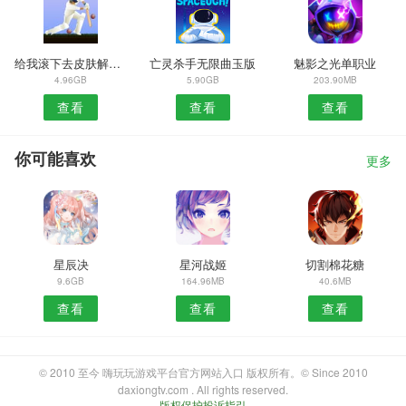
给我滚下去皮肤解锁版
亡灵杀手无限曲玉版
魅影之光单职业
4.96GB
5.90GB
203.90MB
查看
查看
查看
你可能喜欢
更多
星辰决
星河战姬
切割棉花糖
9.6GB
164.96MB
40.6MB
查看
查看
查看
© 2010 至今 嗨玩玩游戏平台官方网站入口 版权所有。© Since 2010
daxiongtv.com . All rights reserved.
版权保护投诉指引