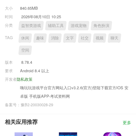
大小
840.65MB
时间
2026年08月10日 10:25
分类
益智类游戏
辅助工具
游戏宠物
角色扮演
TAG
休闲
趣味
消除
文字
社交
视频
聊天
空间
版本
8.78.4
要求
Android 8.4 以上
开发者
隐私政策
嗨玩玩游戏平台官方网站入口v3.2.6(官方)登陆下载官方IOS 安
卓版 手机版APP-考试资料网
备案号：豫B2-20030028-29
相关应用推荐
更多