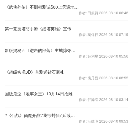
《武侠外传》不删档测试S80上天遁地火爆追开
作者: 田振荷 2026-08-10 06:48
第一竞技塔防手游《战塔英雄》宣传片首曝
作者: 葛保行 2026-08-10 07:19
新版揭秘五《进击的部落》主城掠夺吹响部落战歌
作者: 姬利星 2026-08-10 05:56
《超级实况3D》首测送钻石豪礼
作者: 袁丹昌 2026-08-10 08:55
国版鬼泣《地牢女王》10月14日抢滩安卓
作者: 任泽滢 2026-08-10 03:14
?《仙战》仙魔开战\"我欲封仙\"延续最强仙侠
作者: 汪蝶飞 2026-08-10 09:53