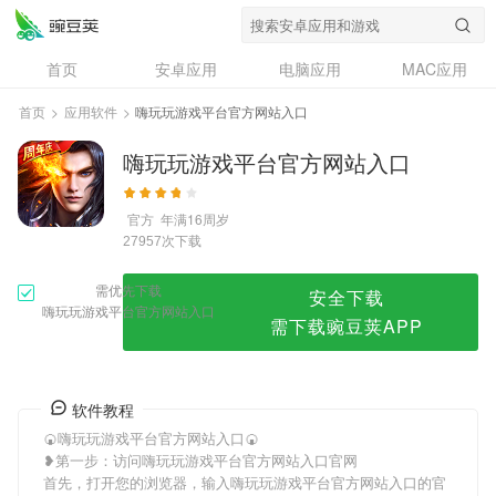
嗨玩玩游戏平台官方网站入口
首页
安卓应用
电脑应用
MAC应用
资讯
专题
设计奖
创意应用
首页
>
应用软件
>
嗨玩玩游戏平台官方网站入口
问答
嗨玩玩游戏平台官方网站入口
官方
年满16周岁
次下载
27957
需优先下载
安全下载
嗨玩玩游戏平台官方网站入口
需下载豌豆荚APP
软件教程
🍘嗨玩玩游戏平台官方网站入口🍘
❥第一步：访问嗨玩玩游戏平台官方网站入口官网
首先，打开您的浏览器，输入嗨玩玩游戏平台官方网站入口的官