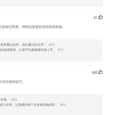
2265初级近20,000、中级近40,000项搭配信息，助力遣词造句
81
音视频技术为学校与教育机构提供优质的课堂体验。
任务标记明显，帮助玩家更好地导航和探索。
频学习资源，视听说相结合，学习效率duang的就提高了。
伤害和魔法抗性，成为魔法的主宰！
来自
题，通过各种智能交叉验证方法，尽量避免学生落伍。
细的游戏教程，让新手玩家能够快速上手。
来自
时，设置手机是否进行消息通知；
652
分享经验和技巧。
不划算。
来自
设计合理，让我感到每个任务都有挑战性。
来自