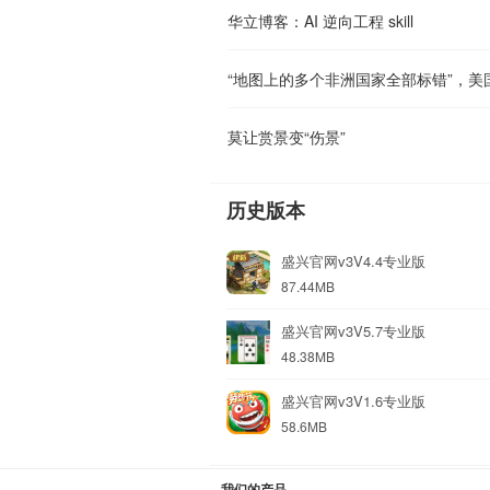
华立博客：AI 逆向工程 skill
“地图上的多个非洲国家全部标错”，美
莫让赏景变“伤景”
历史版本
盛兴官网v3V4.4专业版
87.44MB
盛兴官网v3V5.7专业版
48.38MB
盛兴官网v3V1.6专业版
58.6MB
我们的产品