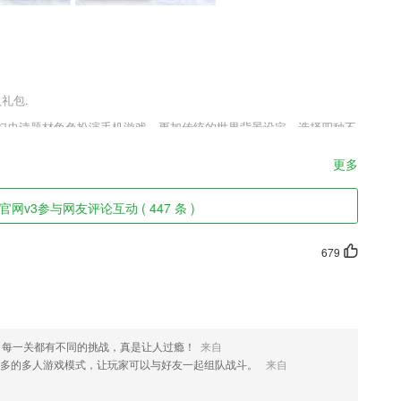
礼包.
魔幻史诗题材角色扮演手机游戏，更加传统的世界背景设定，选择四种不
加独特的对战趣味。融合暗黑的战斗模式，副本对战将会成为你的主要
验。
更多
网v3参与网友评论互动 ( 447 条 )
人脸识别认证等多种实名认证服务接口，有效防止用户身份冒用、欺骗等
679
临字和碑帖上范字重影比对，找出差距，提高水平。
更准确。
书荒不再难。
发音水平进行评价、发音错误、缺陷定位。你能得100分吗？
，每一关都有不同的挑战，真是让人过瘾！
来自
更多的多人游戏模式，让玩家可以与好友一起组队战斗。
来自
目五千余条，余为附录条目。