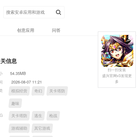
创意应用
问答
相关信息
扫一扫安装
小
54.35MB
盛兴官网v3发现更
多
间
2026-08-07 11:21
类
模拟经营
奇幻
关卡塔防
趣味
AG
关卡塔防
逃生
枪战
游戏辅助
其它游戏