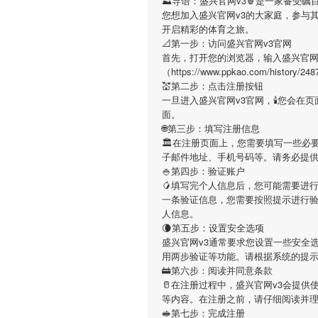
⛰导语：
盛兴官网v3
🍍是一家备受瞩
您想加入
盛兴官网v3
的大家庭，参与
开启精彩的体育之旅。
📐第一步：访问盛兴官网v3官网
首先，打开您的浏览器，输入
盛兴官网
（https://www.ppkao.com/hi
💒第二步：点击注册按钮
一旦进入
盛兴官网v3
官网，🕯您会在
面。
🌐第三步：填写注册信息
🏛在注册页面上，您需要填写一些必
子邮件地址、手机号码等。请务必提
🍚第四步：验证账户
🥭填写完个人信息后，您可能需要进
一条验证信息，您需要按照提示进行
人信息。
🌘第五步：设置安全选项
盛兴官网v3
通常要求您设置一些安全选
用两步验证等功能。请根据系统的提
🚋第六步：阅读并同意条款
🥛在注册过程中，
盛兴官网v3
会提供
等内容。在注册之前，请仔细阅读并
🥪第七步：完成注册