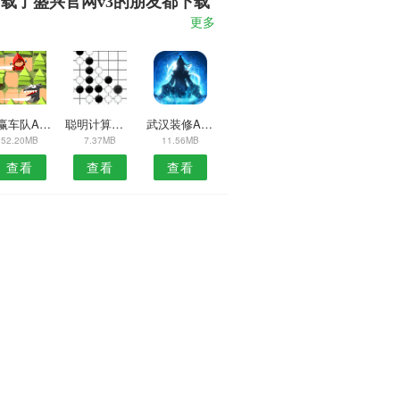
载了盛兴官网v3的朋友都下载
了
更多
金赢车队APP
聪明计算器安卓版
武汉装修APP
52.20MB
7.37MB
11.56MB
查看
查看
查看