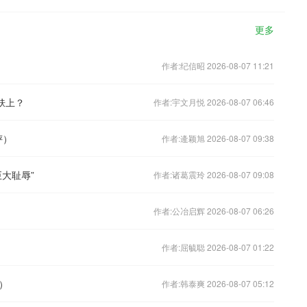
更多
作者:纪信昭 2026-08-07 11:21
肤上？
作者:宇文月悦 2026-08-07 06:46
评）
作者:逄颖旭 2026-08-07 09:38
大耻辱”
作者:诸葛震玲 2026-08-07 09:08
作者:公冶启辉 2026-08-07 06:26
作者:屈毓聪 2026-08-07 01:22
）
作者:韩泰爽 2026-08-07 05:12