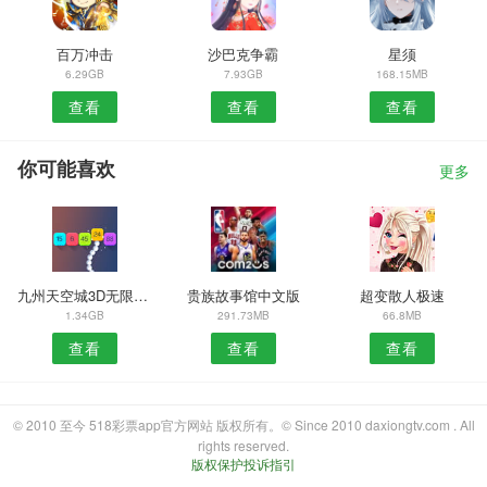
百万冲击
沙巴克争霸
星须
6.29GB
7.93GB
168.15MB
查看
查看
查看
你可能喜欢
更多
九州天空城3D无限元宝金币内购
贵族故事馆中文版
超变散人极速
1.34GB
291.73MB
66.8MB
查看
查看
查看
© 2010 至今 518彩票app官方网站 版权所有。© Since 2010 daxiongtv.com . All
rights reserved.
版权保护投诉指引