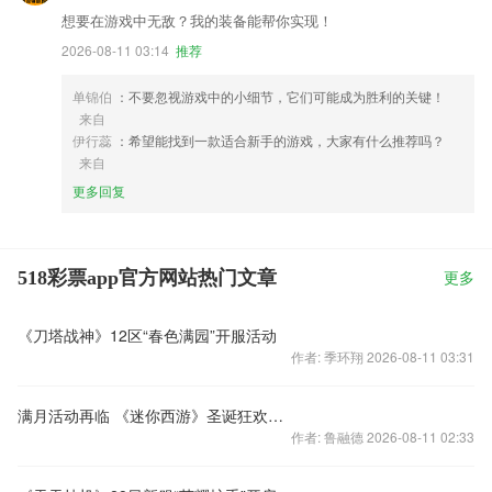
想要在游戏中无敌？我的装备能帮你实现！
2026-08-11 03:14
推荐
单锦伯
：不要忽视游戏中的小细节，它们可能成为胜利的关键！
来自
伊行蕊
：希望能找到一款适合新手的游戏，大家有什么推荐吗？
来自
更多回复
518彩票app官方网站热门文章
更多
《刀塔战神》12区“春色满园”开服活动
作者: 季环翔 2026-08-11 03:31
满月活动再临 《迷你西游》圣诞狂欢开启
作者: 鲁融德 2026-08-11 02:33