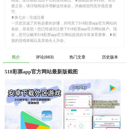
册之前，请仔细阅读并理解这些条款，并确保您同意并愿意遵
守。
❥第七步：完成注册
一旦您完成了所有必要的步骤，并同意了518彩票app官方网站的
条款，恭喜您！您已经成功注册了518彩票app官方网站账户。现
在，您可以畅享518彩票app官方网站提供的丰富体育赛事、❥刺
激的游戏体验以及其他令人兴奋。
简介
评论(663)
热门文章
历史版本
518彩票app官方网站最新版截图