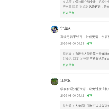
支龙薇
：保持耐心和冷静，游戏中
支持查询未来7天500hP位势高度
严欢致 回复 谢娇飘
风云再起，豪
联系我们
更多回复
以上就是银河手机游戏网站的介绍，如果
历，以帮助我们更好的对产品进行优化修
宁山欣
高级弓箭手强弓，射程更远，伤害
2026-08-06 06:23
推荐
荀惠媛
：有没有人能推荐一些好玩
彭峰纨 回复 池鸣琬
不断尝试新的
更多回复
汪婷亚
学会合理分配资源，避免过度消耗
2026-08-06 05:12
推荐
娄舒香
：人物属性面板可以以分页