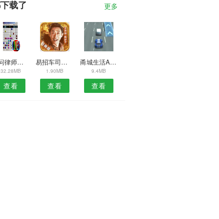
都下载了
更多
就问律师安卓版
易招车司机安卓版
甬城生活APP
32.28MB
1.90MB
9.4MB
查看
查看
查看