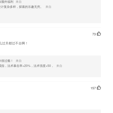
取额外福利
来自
导
设计复杂多样，探索的乐趣无穷。
来自
录学习数据
机抽取，综合巩固所学知识，再次加强记忆。
73
习方式，安全且值得信赖。
么过关都过不去啊！
卓版45M
专家互动等方式提高教育工作实效。
来很过瘾！
来自
?
指，法术暴击率+20%，法术强度+50，
来自
157
设置中进行设置。其中智能朗读方式，助手会自动判断验证码电话号码