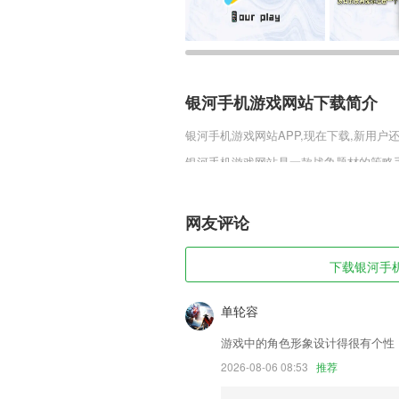
银河手机游戏网站下载简介
银河手机游戏网站
APP,现在下载,新用户
银河手机游戏网站是一款战争题材的策略
果带来震撼的战争视觉效果。多元化的游
的战场策略，让每一次对决都变化莫测，
网友评论
银河手机游戏网站软件特色
1,搜索需要的音乐资源。
下载银河手机
2,根据考试题型变化，轻松打造[习题集]
3,【语音转发】一键转发微信语音,支持
单轮容
4,您的照片视频储存在计算器背后，加
游戏中的角色形象设计得很有个性
发现自己的小秘密。
2026-08-06 08:53
推荐
5,智能学习:发现弱点,透过智能推送个人