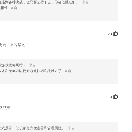
会遇到各种挑战，但只要坚持下去，你会战胜它们。
来自
杰相带
来自
您喜欢这款软件，您可以到应用商店进行打分评论，说出您的使用经
改。
78
更高！不容错过！
的游戏攻略网站？
来自
战术和策略可以提升游戏技巧和战胜对手
来自
8
或浪费
形式展示，使玩家更方便查看和管理属性。
来自