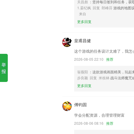
关昌彪
：坚持每日签到和任务，获
6,学历身份安全认证： 保障安全高质量辅
1.晏纪枫 回复 郎峰芬
游戏的地图
银河手机游戏网站软件优势
来自
更多回复
1.本软件永久,长期更新
2.贴心的随机记录学习点滴模式，轻松记
皇甫昌健
3.智能组卷所有试题来源与章节练习，随
4.轻松开启线上的教学吧，各种不同的学
这个游戏的任务设计太难了，我怎
5.查看详情ae特效视频片头大师app v1 安
2026-08-05 22:10
推荐
举
6.通过师生互动、家校互动、亲子互动、
报
翁薇阳
：这款游戏画面精美，玩起
银河手机游戏网站更新了什么
步良颖 回复 米枝林
战斗法师魔咒戒
更多回复
优化部分已知BUG。
工作台展示布局优化
傅钧固
个人中心 检查更新bug修复
首页新增全局搜索功能
学会分配资源，合理管理财富
增加了数字朗读方式；用户可自行在语音
2026-08-06 08:16
推荐
以及银行卡余额等，增强数字朗读体验；