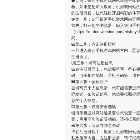
🥥导语：
银河手机游戏网站
🥞是一家
验。如果您想加入
银河手机游戏网站
的注册流程，让您轻松开启精彩的体
🧩第一步：访问银河手机游戏网站官
首先，打开您的浏览器，输入
银河手
（https://m.doc.wendoc.com
问。
📟第二步：点击注册按钮
一旦进入
银河手机游戏网站
官网，🈴
注册页面。
ℹ第三步：填写注册信息
⌨️在注册页面上，您需要填写一些必
码、电子邮件地址、手机号码等。请
🏣第四步：验证账户
🥟填写完个人信息后，您可能需要进
码发送一条验证信息，您需要按照提
您的个人信息。
🎞第五步：设置安全选项
银河手机游戏网站
通常要求您设置一些
案，启用两步验证等功能。请根据系
🚜第六步：阅读并同意条款
🥖在注册过程中，
银河手机游戏网站
私政策等内容。在注册之前，请仔细