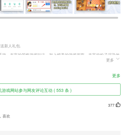
还送新人礼包.
手游，丰富的策略游戏玩法，加上精美的游戏画面，丰富的粒子渲染效
更多
戏玩法系统带给玩家全面的战争游戏体验，多维度的角色养成，多样性
感受策略带来的游戏乐趣。
更多
游戏网站参与网友评论互动 ( 553 条 )
题型，抽题组卷[模拟考场]，进入试题实战环节。
多种分享方式
377
密备份无人能触碰到，是一个安全系数高的手机管家，再也不要担心别人
，喜欢
化练习,针对性清除弱点,巩固已学知识点