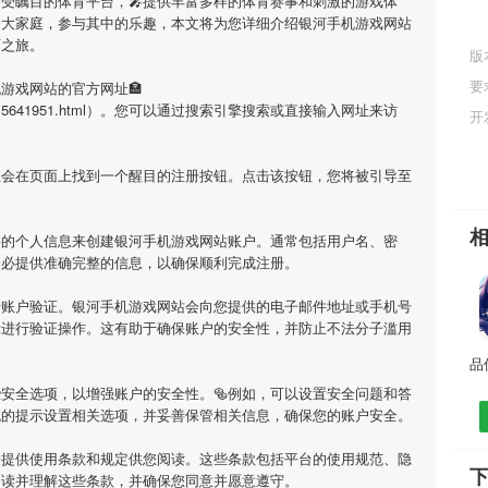
备受瞩目的体育平台，🎤提供丰富多样的体育赛事和刺激的游戏体
的大家庭，参与其中的乐趣，本文将为您详细介绍
银河手机游戏网站
育之旅。
版
网
要
机游戏网站
的官方网址🏣
/history/15641951.html）。您可以通过搜索引擎搜索或直接输入网址来访
开
您会在页面上找到一个醒目的注册按钮。点击该按钮，您将被引导至
要的个人信息来创建
银河手机游戏网站
账户。通常包括用户名、密
务必提供准确完整的信息，以确保顺利完成注册。
行账户验证。
银河手机游戏网站
会向您提供的电子邮件地址或手机号
示进行验证操作。这有助于确保账户的安全性，并防止不法分子滥用
安全选项，以增强账户的安全性。🥯例如，可以设置安全问题和答
统的提示设置相关选项，并妥善保管相关信息，确保您的账户安全。
会提供使用条款和规定供您阅读。这些条款包括平台的使用规范、隐
阅读并理解这些条款，并确保您同意并愿意遵守。