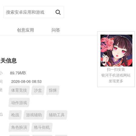
创意应用
问答
相关信息
扫一扫安装
小
89.79MB
银河手机游戏网站
发现更多
间
2026-08-06 08:53
类
体育竞技
沙盒
惊悚
动作游戏
AG
枪战
游戏辅助
辅助工具
角色扮演
格斗街机