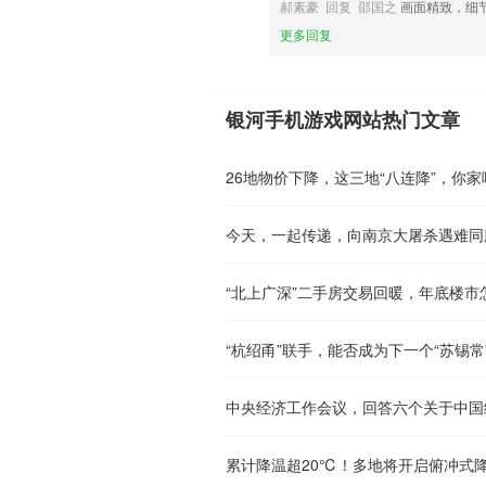
郝素豪 回复 邵国之
画面精致，细
更多回复
银河手机游戏网站热门文章
26地物价下降，这三地“八连降”，你家
今天，一起传递，向南京大屠杀遇难同
“北上广深”二手房交易回暖，年底楼市
“杭绍甬”联手，能否成为下一个“苏锡常
中央经济工作会议，回答六个关于中国
累计降温超20℃！多地将开启俯冲式