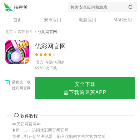
优彩网官网
首页
安卓应用
电脑应用
MAC应用
资讯
专题
设计奖
创意应用
首页
>
应用软件
>
优彩网官网
问答
优彩网官网
官方
年满16周岁
次下载
45780
需优先下载
安全下载
优彩网官网
需下载豌豆荚APP
软件教程
🍛优彩网官网🍛
❥第一步：访问优彩网官网官网
首先，打开您的浏览器，输入优彩网官网的官方网址