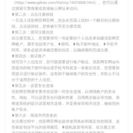
（https://www.ppkao.com/history/14074926.html）。您可以通
过搜索引擎搜索或直接输入网址来访问。
❥第二步：点击注册按钮
一旦进入优彩网官网官网，您会在页面上找到一个醒目的注册按
钮。点击该按钮，您将被引导至注册页面。
❥第三步：填写注册信息
在注册页面上，您需要填写一些必要的个人信息来创建优彩网官
网账户。通常包括用户名、❥密码、❥电子邮件地址、❥手机号
码等。请务必提供准确完整的信息，以确保顺利完成注册。
❥第四步：验证账户
填写完个人信息后，您可能需要进行账户验证。优彩网官网会向
您提供的电子邮件地址或手机号码发送一条验证信息，您需要按
照提示进行验证操作。这有助于确保账户的安全性，并防止不法
分子滥用您的个人信息。
❥第五步：设置安全选项
优彩网官网通常要求您设置一些安全选项，以增强账户的安全
性。例如，可以设置安全问题和答案，启用两步验证等功能。请
根据系统的提示设置相关选项，并妥善保管相关信息，确保您的
账户安全。
❥第六步：阅读并同意条款
在注册过程中，优彩网官网会提供使用条款和规定供您阅读。这
些条款包括平台的使用规范、❥隐私政策等内容。在注册之前，
请仔细阅读并理解这些条款，并确保您同意并愿意遵守。