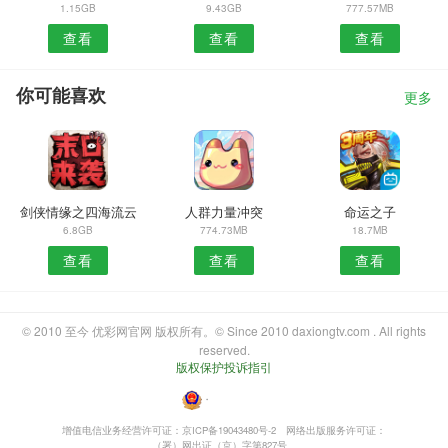
1.15GB
9.43GB
777.57MB
查看
查看
查看
你可能喜欢
更多
剑侠情缘之四海流云
人群力量冲突
命运之子
6.8GB
774.73MB
18.7MB
查看
查看
查看
© 2010 至今 优彩网官网 版权所有。© Since 2010 daxiongtv.com . All rights
reserved.
版权保护投诉指引
・
增值电信业务经营许可证：京ICP备19043480号-2
网络出版服务许可证：
（署）网出证（京）字第827号