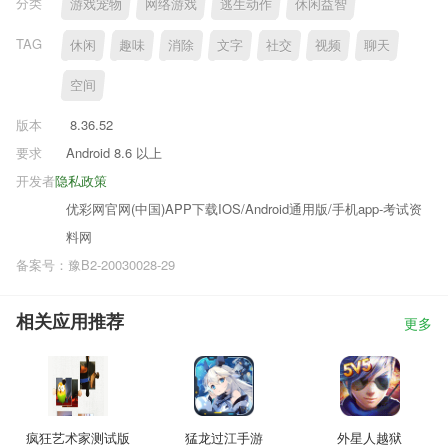
分类
游戏宠物
网络游戏
逃生动作
休闲益智
TAG
休闲
趣味
消除
文字
社交
视频
聊天
空间
版本
8.36.52
要求
Android 8.6 以上
开发者
隐私政策
优彩网官网(中国)APP下载IOS/Android通用版/手机app-考试资
料网
备案号：豫B2-20030028-29
相关应用推荐
更多
疯狂艺术家测试版
猛龙过江手游
外星人越狱