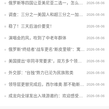
俄罗斯等四国让亚美尼亚二选一，怎么回事？
2026-08-06
调查：三分之一美国人和超三分之一加拿大人感到经济压力
2026-08-06
稳了！三天后油价要变！
2026-08-06
演唱会的风，吹到了中老年群体
2026-08-06
俄罗斯“终结者”战车更名“斯皮里顿”：寓意强大可靠，彰显俄精神力量
2026-08-06
美国提出“非同寻常要求”，双方多个领域分歧依旧，印美贸易谈判进入“关键阶段”
2026-08-06
外交部：''台独''势力已沦为民族败类
2026-08-06
领导层更替完成后，西尔维奥·那不勒斯出任Lucid首席执行官
2026-08-06
成龙向全球发出入境游邀约：欢迎感受无滤镜的真实中国
2026-08-06