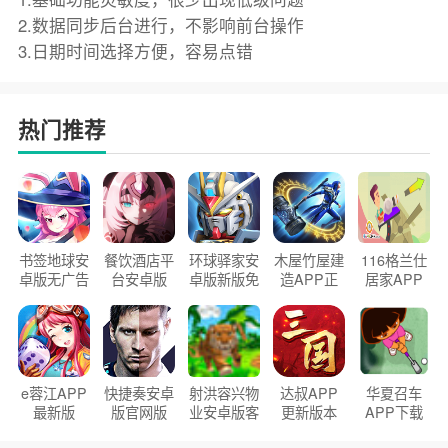
2.数据同步后台进行，不影响前台操作
3.日期时间选择方便，容易点错
热门推荐
书签地球安
餐饮酒店平
环球驿家安
木屋竹屋建
116格兰仕
卓版无广告
台安卓版
卓版新版免
造APP正
居家APP
官方正版
2026版
费下载
版2026
手机版
e蓉江APP
快捷奏安卓
射洪容兴物
达叔APP
华夏召车
最新版
版官网版
业安卓版客
更新版本
APP下载
户端
2026
安装2026