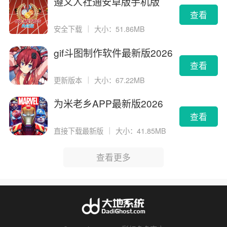
遵义人社通安卓版手机版
查看
安全下载
｜
大小：51.86MB
gif斗图制作软件最新版2026
版
查看
更新版本
｜
大小：67.22MB
为米老乡APP最新版2026
查看
直接下载最新版
｜
大小：41.85MB
查看更多