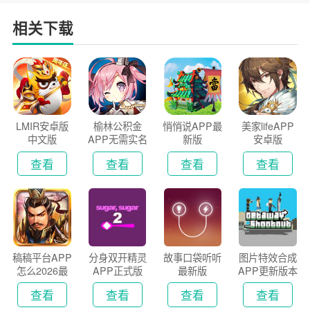
相关下载
LMIR安卓版
榆林公积金
悄悄说APP最
美家lifeAPP
中文版
APP无需实名
新版
安卓版
认证版
查看
查看
查看
查看
稿稿平台APP
分身双开精灵
故事口袋听听
图片特效合成
怎么2026最
APP正式版
最新版
APP更新版本
新版
2026
查看
查看
查看
查看