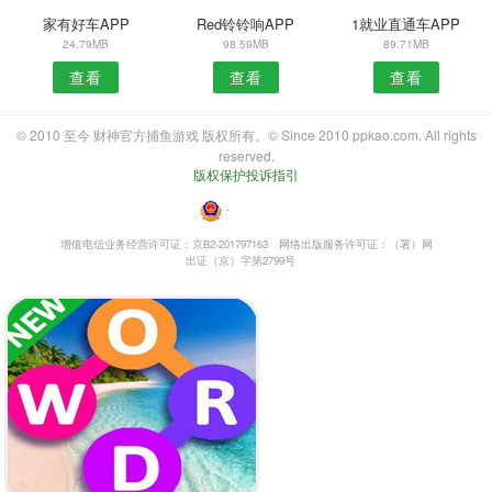
家有好车APP
Red铃铃响APP
1就业直通车APP
24.79MB
98.59MB
89.71MB
查看
查看
查看
© 2010 至今 财神官方捕鱼游戏 版权所有。© Since 2010 ppkao.com. All rights
reserved.
版权保护投诉指引
・
增值电信业务经营许可证：京B2-201797163
网络出版服务许可证：（署）网
出证（京）字第2799号