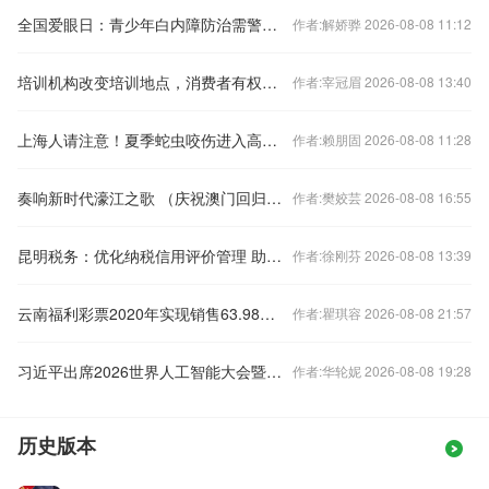
全国爱眼日：青少年白内障防治需警惕遗传风险，关注视功能保护
作者:解娇骅 2026-08-08 11:12
培训机构改变培训地点，消费者有权解除合同吗？（以案说法）
作者:宰冠眉 2026-08-08 13:40
上海人请注意！夏季蛇虫咬伤进入高发期，专家：被咬后牢记“黄金救治法则”
作者:赖朋固 2026-08-08 11:28
奏响新时代濠江之歌 （庆祝澳门回归25周年）
作者:樊姣芸 2026-08-08 16:55
昆明税务：优化纳税信用评价管理 助企守护信用“财富”
作者:徐刚芬 2026-08-08 13:39
云南福利彩票2020年实现销售63.98亿元 筹集福彩公益金20.88亿元
作者:瞿琪容 2026-08-08 21:57
习近平出席2026世界人工智能大会暨人工智能全球治理高级别会议开幕式并发表主旨讲话
作者:华轮妮 2026-08-08 19:28
历史版本