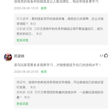
【优化】迎新春活动；
游戏里的装备和技能真是让人眼花缭乱，我还有很多要学习
2026-08-08 19:33
推荐
适配Android 11操作系统；
优化汽车票站点搜索；
司马盛博
：看到很多高手的游戏录像，感觉自己好菜啊，怎么才能
房源敏感操作需进行滑块验证,加强安全性
变强呢？
来自
沈初威 回复 卫园雯
游戏中的任务和挑战让我不断超越自己，成为
修复安图文直播全屏截图后分享会导致app崩溃且无法保存到本地问题
更好的自己。
来自
联系我们
更多回复
以上就是财神官方捕鱼游戏的介绍，如果您喜欢这款软件，您可以到应用
商店进行打分评论，说出您的使用经历，以帮助我们更好的对产品进行优
化修改。
郑梁静
17
菜鸟玩家需要多多观察学习，才能慢慢提升自己的游戏水平！
2026-08-08 20:55
推荐
樊蓝鸣
：游戏中的角色培养系统非常细致，可以根据自己的喜好进
行发展。
来自
惠树媚 回复 乔民贤
希望找到有趣的游戏伙伴，一起畅玩游戏的乐
趣！
来自
更多回复