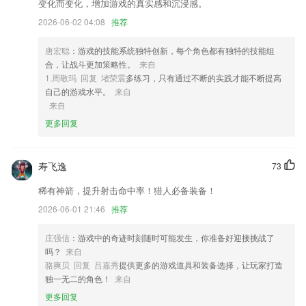
2,更好的知晓不同的服务带来的轻松
变化而变化，增加游戏的真实感和沉浸感。
3,必看推荐：针对每个二级分类推荐经典小说，经典图书，精彩书评
2026-06-02 04:08
推荐
4,时钟精美壁纸
唐宏聪
：游戏的技能系统独特创新，每个角色都有独特的技能组
5,无需暴露医生手机号和微信，医生点击病历夹中的随访按钮，生成二维
合，让战斗更加策略性。
来自
码，病人用微信扫一扫，关注即可进行随访。更可定制个性化随访方案，
1.周敬玛 回复 堵荣震
多练习，只有通过不断的实践才能不断提高
智能化管理病人关系，实现自动随访，提升治疗依从性，积累医生口碑。
自己的游戏水平。
来自
来自
6,可以进行随机取名，创作更加便利顺畅，灵感不断；
更多回复
彩客网app下载安装软件优势
1.·电子课本随时随地都可学习英语，可充分利用课外时间学习英语。
寿飞逸
73
2.·学习的状态以及效果不同，老师会给定的教程也是分阶段的
稀有神箭，提升射击命中率！猎人必备装备！
3.有效备考，课程紧扣考试考纲
2026-06-01 21:46
推荐
4.手机在线教你如何去正确的学习一些关于普通话方面的知识。
5.对老师而言非常的人性化，软件的操作和工作内容都息息相关
庄强信
：游戏中的奇迹时刻随时可能发生，你准备好迎接挑战了
吗？
来自
6.还有超多的搜题的便捷功能，更快的查找自己需要的学习习题。
骆爽贝 回复 吕嘉秀
提供更多的游戏道具和装备选择，让玩家打造
彩客网app下载安装更新了什么?
独一无二的角色！
来自
更多回复
车列表中去掉车号。