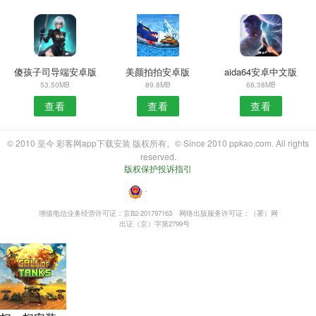
傻孩子司导端安卓版
美颜拍拍安卓版
aida64安卓中文版
53.50MB
89.8MB
68.38MB
查看
查看
查看
© 2010 至今 彩客网app下载安装 版权所有。© Since 2010 ppkao.com. All rights
reserved.
版权保护投诉指引
・
增值电信业务经营许可证：京B2-201797163
网络出版服务许可证：（署）网
出证（京）字第2799号