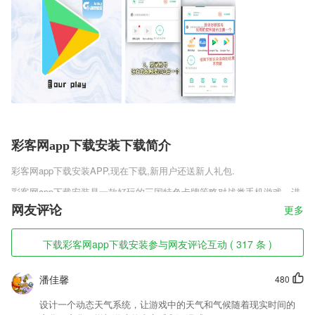
彩客网app下载安装下载简介
彩客网app下载安装
APP,现在下载,新用户还送新人礼包.
彩客网app下载安装是一款好玩的三国特色卡牌策略对战类手机游戏，进
入游戏后你将穿越到三国时期，成为一位武将，通过招兵买马来加强自己
网友评论
更多
的实力，只有合理的布阵才能打败对手，超爽的真实模拟经营玩法，自由
建设你的城池，海量三国名将等你来收集养成，自由的分配武将来驻守你
下载彩客网app下载安装参与网友评论互动 ( 317 条 )
的城池提高资源产量，快速发展城内建筑。
彩客网app下载安装软件特色
潘佳馨
480
1,新建图片时可以指定图片的宽高和格式。
设计一个动态天气系统，让游戏中的天气和气候随着现实时间的