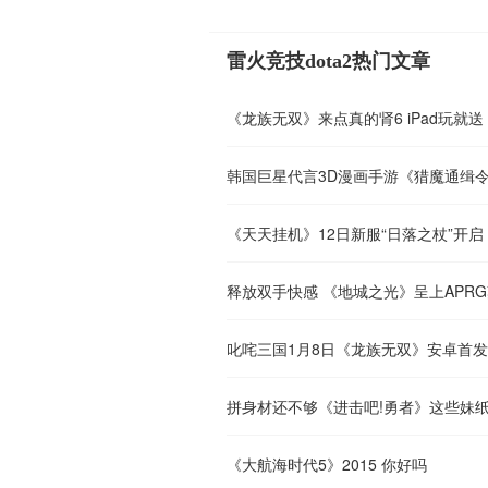
雷火竞技dota2热门文章
《龙族无双》来点真的肾6 iPad玩就送
韩国巨星代言3D漫画手游《猎魔通缉令
《天天挂机》12日新服“日落之杖”开启
释放双手快感 《地城之光》呈上APR
叱咤三国1月8日《龙族无双》安卓首发
拼身材还不够《进击吧!勇者》这些妹
《大航海时代5》2015 你好吗