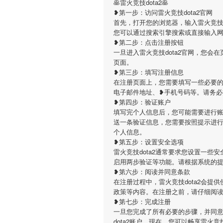
🥞雷火竞技dota2🥞
❥第一步：访问雷火竞技dota2官网
首先，打开您的浏览器，输入雷火竞技dota2的官
您可以通过搜索引擎搜索或直接输入
❥第二步：点击注册按钮
一旦进入雷火竞技dota2官网，您
页面。
❥第三步：填写注册信息
在注册页面上，您需要填写一些必要的
电子邮件地址、❥手机号码等。请务
❥第四步：验证账户
填写完个人信息后，您可能需要进行账
送一条验证信息，您需要按照提示进
个人信息。
❥第五步：设置安全选项
雷火竞技dota2通常要求您设置一
启用两步验证等功能。请根据系统的
❥第六步：阅读并同意条款
在注册过程中，雷火竞技dota2会
政策等内容。在注册之前，请仔细阅
❥第七步：完成注册
一旦您完成了所有必要的步骤，并同意
dota2账户。现在，您可以畅享雷火