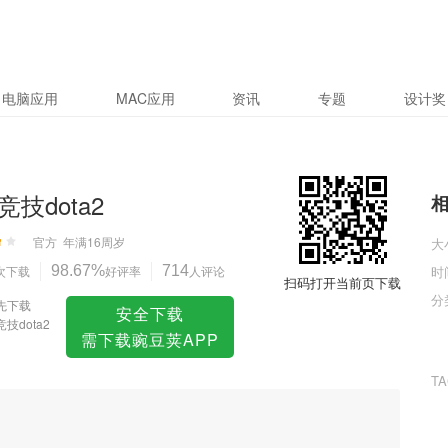
电脑应用
MAC应用
资讯
专题
设计奖
竞技dota2
官方
年满16周岁
大
次下载
98.67%
好评率
714
人评论
时
扫码打开当前页下载
分
先下载
安全下载
技dota2
需下载豌豆荚APP
T