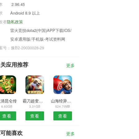
本
2.96.45
求
Android 8.9 以上
发者
隐私政策
雷火竞技dota2(中国)APP下载IOS/
安卓通用版/手机版-考试资料网
号：豫B2-20030028-29
相关应用推荐
更多
玉清昆仑传
霸刀超变加速版
山海经异兽录
6.63GB
3.31GB
524.70MB
查看
查看
查看
你可能喜欢
更多