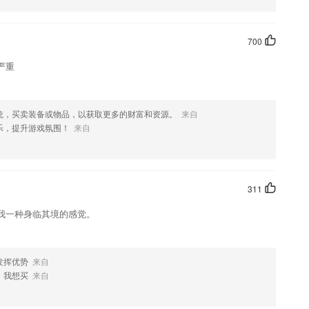
700
严重
统，买卖装备或物品，以获取更多的财富和资源。
来自
乐，提升游戏氛围！
来自
311
我一种身临其境的感觉。
发挥优势
来自
，我想买
来自