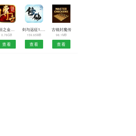
永恒之金免谷歌2022版
剑与远征1.52版
古镜封魔传
0.76GB
159.65MB
98.1MB
查看
查看
查看