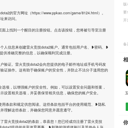
版
要
方网址（https://www.ppkao.com/game/8124.html）。
网址来访问。
开
会在页面上找到一个醒目的注册按钮。点击该按钮，您将被引导至注册
备案
个人信息来创建雷火竞技dota2账户。通常包括用户名、❥密码、❥
必提供准确完整的信息，以确保顺利完成注册。
户验证。雷火竞技dota2会向您提供的电子邮件地址或手机号码发
行验证操作。这有助于确保账户的安全性，并防止不法分子滥用您的
些安全选项，以增强账户的安全性。例如，可以设置安全问题和答案，
提示设置相关选项，并妥善保管相关信息，确保您的账户安全。
提供使用条款和规定供您阅读。这些条款包括平台的使用规范、❥隐私
读并理解这些条款，并确保您同意并愿意遵守。
了雷火竞技dota2的条款，恭喜您！您已经成功注册了雷火竞技
竞技dota2提供的丰富体育赛事、❥刺激的游戏体验以及其他令人兴