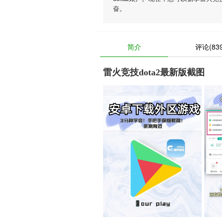
奋。
简介
评论(839
雷火竞技dota2最新版截图