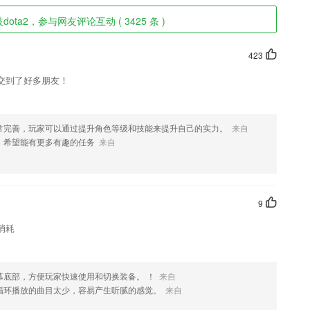
ota2，参与网友评论互动 ( 3425 条 )
423
交到了好多朋友！
常完善，玩家可以通过提升角色等级和技能来提升自己的实力。
来自
，希望能有更多有趣的任务
来自
9
消耗
幕底部，方便玩家快速使用和切换装备。 ！
来自
循环播放的曲目太少，容易产生听腻的感觉。
来自