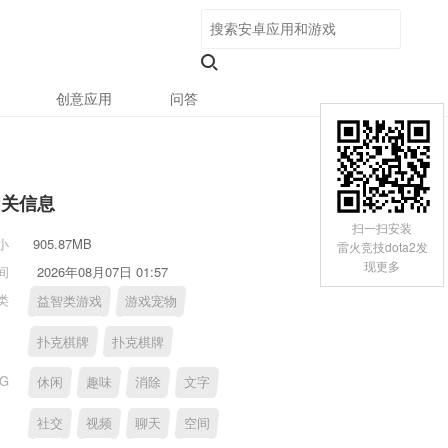
创意应用
问答
相关信息
扫一扫安装
小
905.87MB
雷火竞技dota2发
现更多
间
2026年08月07日 01:57
类
益智类游戏
游戏宠物
扑克棋牌
扑克棋牌
AG
休闲
趣味
消除
文字
社交
视频
聊天
空间