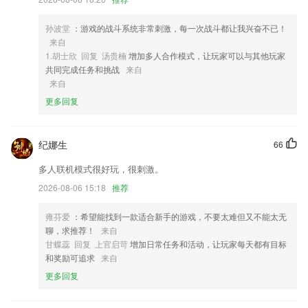
3,场景众多，农场动物、森林动物、鸟类、海洋动物、史前动物恐龙等
4,开发商：广州寄锦教育科技有限公司
孙波堂
：游戏的战斗系统非常刺激，每一次战斗都让我兴奋不已！
来自
5,造价工具
1.胡士欣 回复 汤贵楠
增加多人合作模式，让玩家可以与其他玩家
6,统一封装产品和服务，确保企业客户的消费体验
共同完成任务和挑战
来自
来自
2斗牛在线玩软件优势
更多回复
1.★重点难点查缺补漏，注重理解应用，掌握学习好方法
2.学生可以通过这款软件来了解切分音上课流程，还可以掌握最新的资讯
纪娜生
66
信息。
多人联机模式很好玩，很刺激。
3.拼音拼读，跟着念，掌握汉字标准发音。听音选字练习，强化读音记
忆。
2026-08-06 15:18
推荐
4.可在噪音条件下使用（消除背景噪音）
雍芬爱
：希望能找到一款适合新手的游戏，不要太难但又不能太无
5.分级课程：根据进度和喜好选择课程，2265让学生们更有针对性地学
聊，求推荐！
来自
习。
甘蝶蕊 回复 上官启苛
增加日常任务和活动，让玩家每天都有目标
和奖励可追求
来自
6.有效备考，课程紧扣考试考纲
更多回复
2斗牛在线玩更新了什么?
新增密码登录以及积分管理