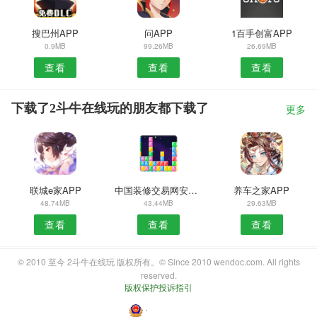
搜巴州APP
问APP
1百手创富APP
0.9MB
99.26MB
26.69MB
查看
查看
查看
下载了2斗牛在线玩的朋友都下载了
更多
联城e家APP
中国装修交易网安卓版
养车之家APP
48.74MB
43.44MB
29.63MB
查看
查看
查看
© 2010 至今 2斗牛在线玩 版权所有。© Since 2010 wendoc.com. All rights
reserved.
版权保护投诉指引
・