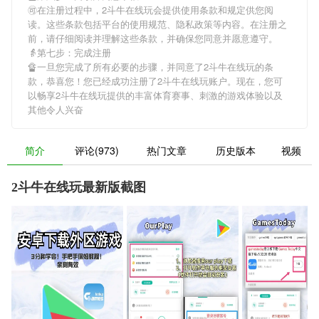
🉑在注册过程中，
2斗牛在线玩
会提供使用条款和规定供您阅
读。这些条款包括平台的使用规范、隐私政策等内容。在注册之
前，请仔细阅读并理解这些条款，并确保您同意并愿意遵守。
👵第七步：完成注册
🔏一旦您完成了所有必要的步骤，并同意了
2斗牛在线玩
的条
款，恭喜您！您已经成功注册了2斗牛在线玩账户。现在，您可
以畅享
2斗牛在线玩
提供的丰富体育赛事、刺激的游戏体验以及
其他令人兴奋
简介
评论(973)
热门文章
历史版本
视频
2斗牛在线玩最新版截图