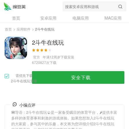
首页
安卓应用
电脑应用
MAC应用
资讯
专题
设计奖
创意应用
首页
>
应用软件
>
2斗牛在线玩
问答
2斗牛在线玩
官方
年满12周岁
下载安装
次下载
6720827
需优先下载
安全下载
2斗牛在线玩安装
小编点评
💾导语：
2斗牛在线玩
🍘是一家备受瞩目的体育平台，🌶提供丰富
多样的体育赛事和刺激的游戏体验。如果您想加入
2斗牛在线玩
的大家庭，参与其中的乐趣，本文将为您详细介绍
2斗牛在线玩