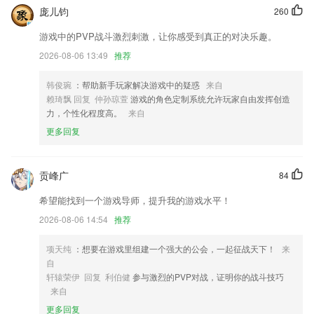
庞儿钧
260
优化导游导览功能，导游导览功能进行屏幕适配；
游戏中的PVP战斗激烈刺激，让你感受到真正的对决乐趣。
订单新增多条件筛选
2026-08-06 13:49
推荐
报警事件的标签展示更清晰
就是支持自定义前台服务的文案。
韩俊琬
：帮助新手玩家解决游戏中的疑惑
来自
赖琦飘 回复 仲孙琼萱
游戏的角色定制系统允许玩家自由发挥创造
隐私政策已改了，请审核时细心看下。
力，个性化程度高。
来自
联系我们
更多回复
以上就是2斗牛在线玩的介绍，如果您喜欢这款软件，您可以到应用商店
进行打分评论，说出您的使用经历，以帮助我们更好的对产品进行优化修
改。
贡峰广
84
希望能找到一个游戏导师，提升我的游戏水平！
2026-08-06 14:54
推荐
项天纯
：想要在游戏里组建一个强大的公会，一起征战天下！
来
自
轩辕荣伊 回复 利伯健
参与激烈的PVP对战，证明你的战斗技巧
来自
更多回复