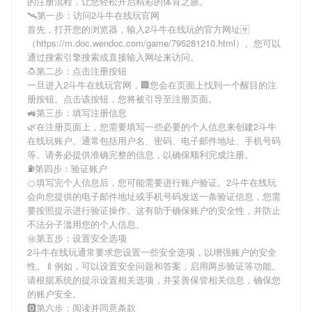
的注册流程，让您轻松开启精彩的体育之旅。
🛰第一步：访问2斗牛在线玩官网
首先，打开您的浏览器，输入
2斗牛在线玩
的官方网址🈂
（https://m.doc.wendoc.com/game/795281210.html）。您可以
通过搜索引擎搜索或直接输入网址来访问。
🍮第二步：点击注册按钮
一旦进入
2斗牛在线玩
官网，🏢您会在页面上找到一个醒目的注
册按钮。点击该按钮，您将被引导至注册页面。
🚜第三步：填写注册信息
🌿在注册页面上，您需要填写一些必要的个人信息来创建
2斗牛
在线玩
账户。通常包括用户名、密码、电子邮件地址、手机号码
等。请务必提供准确完整的信息，以确保顺利完成注册。
⛽️第四步：验证账户
🍊填写完个人信息后，您可能需要进行账户验证。
2斗牛在线玩
会向您提供的电子邮件地址或手机号码发送一条验证信息，您需
要按照提示进行验证操作。这有助于确保账户的安全性，并防止
不法分子滥用您的个人信息。
㊙第五步：设置安全选项
2斗牛在线玩
通常要求您设置一些安全选项，以增强账户的安全
性。🍼例如，可以设置安全问题和答案，启用两步验证等功能。
请根据系统的提示设置相关选项，并妥善保管相关信息，确保您
的账户安全。
🅾第六步：阅读并同意条款