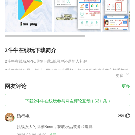
2斗牛在线玩下载简介
2斗牛在线玩
APP,现在下载,新用户还送新人礼包.
2斗牛在线玩是一款以三国历史为背景打造的回合策略战斗类竞技手机游
更多
戏，游戏里高度还原每位三国武将和战役，你可以感受丰富的剧情故事内
容带来的多种副本挑战，让你感受到最光鲜亮丽的三国游戏，当你回归到
网友评论
更多
三国时代中，参与多人同屏天下厮杀竞技的体验，海量真实武将自由招募
培养，上线就有赵云赠送，快来趣趣手游网下载体验吧。
下载2斗牛在线玩参与网友评论互动 ( 631 条 )
2斗牛在线玩软件特色
1,专业学习系统:通过每日任务化的学习系统,学课程,做作业,完成测试查
汤行艳
259
看学习报告,让学习有章可循,不再拖延;
挑战强大的世界Boss，获取极品装备和道具
2,边框贴纸：很有趣超好玩！
2026-08-06 18:20
推荐