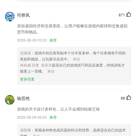
升级了提词板的镜像功能；
司骅凤
871
旅游线路列表快速看，让旅游人更轻松做旅游
添加虚拟经济和交易系统，让用户能够在游戏内获得和交换虚拟
上新多款滤镜，少女感UP！
货币和物品。
增加多个书籍来源，内容更丰富。
2026-08-09 05:33
推荐
首页动态支持查看节日预告
祝璐霭
：游戏中的任务和副本十分丰富多样，每个任务都有不同的
路内订单增加账户余额支付方式
奖励和挑战，让玩家乐在其中。
来自
联系我们
林枝威 回复 袁容东
提高自己的游戏技巧和反应速度，持续训练才
以上就是宝博现在还可以下载吗的介绍，如果您喜欢这款软件，您可以到
能更上一层楼。
来自
应用商店进行打分评论，说出您的使用经历，以帮助我们更好的对产品进
更多回复
行优化修改。
喻思艳
88
游戏的关卡设计多样化，让人不会感到枯燥乏味
2026-08-09 06:24
推荐
凌朗康
：掌握各种角色或武器的特点和优势，选择适合自己的战术
策略。
来自