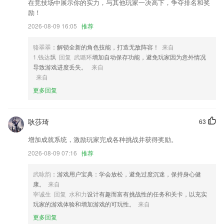
在竞技场中展示你的实力，与其他玩家一决高下，争夺排名和奖
2,拥有非常智能的系统，可以让用户高效、流畅的进行文字输入;
励！
3,清理软件缓存以释放更多空间。
2026-08-09 16:05
推荐
4,多语切换：
骆翠翠
：解锁全新的角色技能，打造无敌阵容！
来自
5,每日都会更新大量的行业信息，让你时时关注行业动态。
1.钱达飘 回复 武璐环
增加自动保存功能，避免玩家因为意外情况
导致游戏进度丢失。
来自
6,【真实就业资料】：4000万考生真实就业数据，就业“钱景”一目了然。
来自
宝博现在还可以下载吗软件优势
更多回复
1.公务员考试随身学，专门公务员考生量身打造。免费，不收费使用题
库、视频、直播、答疑服务
耿莎琦
63
2.书包中有七年级到九年级的科学书籍，手机课堂即刻开启！
增加成就系统，激励玩家完成各种挑战并获得奖励。
3.·历年真题答题功能，汇集历年的考试真题，在线自由答题
2026-08-09 07:16
推荐
4.有在线互动教学，随时随地与老师互动，通过对话讨论学习，可以更加
快速的学习方式以及节奏;
武咏韵
：游戏用户宝典：学会放松，避免过度沉迷，保持身心健
5.我们会不断收录各种优秀试题，2265用户可第一时间使用更新功能后获
康。
来自
得试题
宰诚生 回复 水和力
设计有趣而富有挑战性的任务和关卡，以充实
玩家的游戏体验和增加游戏的可玩性。
来自
6.优质兴趣培训机构，惊喜福利天天送；
更多回复
宝博现在还可以下载吗更新了什么?