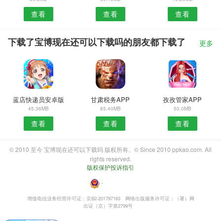
查看
查看
查看
下载了宝博现在还可以下载吗的朋友都下载了
更多
蓝店快递员安卓版
甘肃税务APP
孜孜管家APP
45.36MB
85.40MB
50.0MB
查看
查看
查看
© 2010 至今 宝博现在还可以下载吗 版权所有。© Since 2010 ppkao.com. All
rights reserved.
版权保护投诉指引
・
增值电信业务经营许可证：京B2-201797163
网络出版服务许可证：（署）网
出证（京）字第2799号