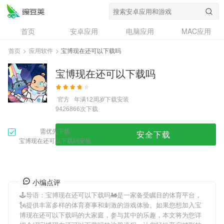
首页
安卓应用
电脑应用
MAC应用
资讯
专题
设计奖
创意应用
首页
>
应用软件
>
宝博现在还可以下载吗
问答
宝博现在还可以下载吗
官方
年满12周岁
下载安装
次下载
9426866
需优先下载
安全下载
宝博现在还可以下载吗安装
小编点评
🕹导语：
宝博现在还可以下载吗
🚂是一家备受瞩目的体育平台，
🗽提供丰富多样的体育赛事和刺激的游戏体验。如果您想加入
宝
博现在还可以下载吗
的大家庭，参与其中的乐趣，本文将为您详