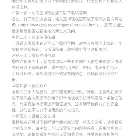
细介绍
宝博现在还可以下载吗
的注册流程，让您轻松开启精彩的
体育之旅。
🍞第一步：访问宝博现在还可以下载吗官网
首先，打开您的浏览器，输入
宝博现在还可以下载吗
的官方网址
🌏（https://www.ppkao.com/game/7305507.html）。您可以通过
搜索引擎搜索或直接输入网址来访问。
🥁第二步：点击注册按钮
一旦进入
宝博现在还可以下载吗
官网，👶您会在页面上找到一个
醒目的注册按钮。点击该按钮，您将被引导至注册页面。
🍕第三步：填写注册信息
🐉在注册页面上，您需要填写一些必要的个人信息来创建
宝博现
在还可以下载吗
账户。通常包括用户名、密码、电子邮件地址、
手机号码等。请务必提供准确完整的信息，以确保顺利完成注
册。
🦂第四步：验证账户
🍎填写完个人信息后，您可能需要进行账户验证。
宝博现在还可
以下载吗
会向您提供的电子邮件地址或手机号码发送一条验证信
息，您需要按照提示进行验证操作。这有助于确保账户的安全
性，并防止不法分子滥用您的个人信息。
🥔第五步：设置安全选项
宝博现在还可以下载吗
通常要求您设置一些安全选项，以增强账
户的安全性。💽例如，可以设置安全问题和答案，启用两步验证
等功能。请根据系统的提示设置相关选项，并妥善保管相关信