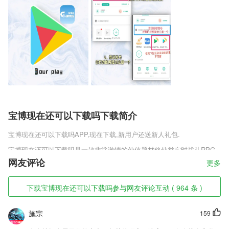
宝博现在还可以下载吗下载简介
宝博现在还可以下载吗
APP,现在下载,新用户还送新人礼包.
宝博现在还可以下载吗是一款非常激情的仙侠题材修仙类实时战斗RPG
手游，游戏中有各种侠士让你选择，需要挑战各个boss，万人集结，热
网友评论
更多
血厮杀，帮派混战，各展所长，争夺资源来提高自己，还可以跟好友一起
战斗，制定战术，轻松杀敌。新颖的战斗方式，多种不同的玩法，流畅的
下载宝博现在还可以下载吗参与网友评论互动 ( 964 条 )
操作，震撼的战斗场景，让你有种大开眼界的感觉。
宝博现在还可以下载吗软件特色
施宗
159
1,很多操作都很简单方便，第一次使用就可以很容易的进行新的编辑。