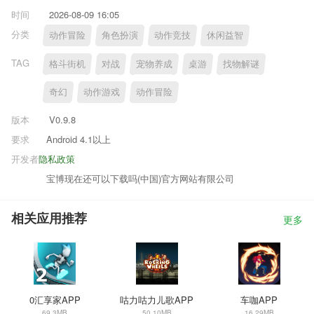
时间
2026-08-09 16:05
分类
动作冒险
角色扮演
动作竞技
休闲益智
TAG
格斗街机
对战
宠物养成
桌游
找物解谜
奇幻
动作游戏
动作冒险
版本
V0.9.8
要求
Android 4.1以上
开发者
隐私政策
宝博现在还可以下载吗(中国)官方网站有限公司
相关应用推荐
更多
0汇享家APP
咕力咕力儿歌APP
车咖APP
69.3MB
50.10MB
16.29MB