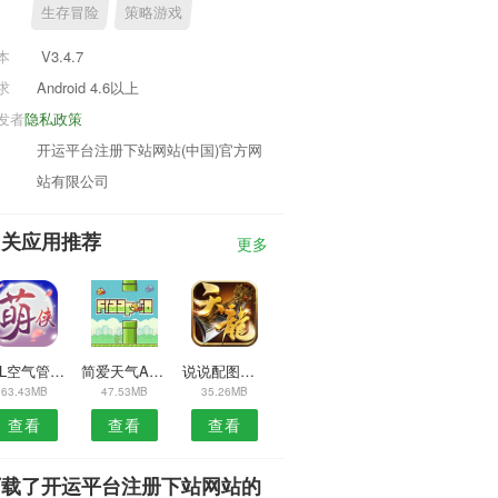
生存冒险
策略游戏
本
V3.4.7
求
Android 4.6以上
发者
隐私政策
开运平台注册下站网站(中国)官方网
站有限公司
相关应用推荐
更多
TCL空气管家安卓版
简爱天气APP
说说配图大全APP
63.43MB
47.53MB
35.26MB
查看
查看
查看
下载了开运平台注册下站网站的