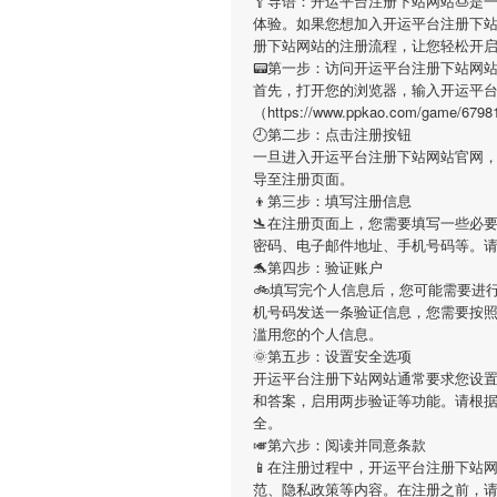
🥄导语：
开运平台注册下站网站
🍮是
体验。如果您想加入
开运平台注册下
册下站网站
的注册流程，让您轻松开
📟第一步：访问开运平台注册下站网
首先，打开您的浏览器，输入
开运平
（https://www.ppkao.com/g
🕘第二步：点击注册按钮
一旦进入
开运平台注册下站网站
官网，
导至注册页面。
👦第三步：填写注册信息
🛬在注册页面上，您需要填写一些必
密码、电子邮件地址、手机号码等。
🐬第四步：验证账户
🚲填写完个人信息后，您可能需要进
机号码发送一条验证信息，您需要按
滥用您的个人信息。
🌞第五步：设置安全选项
开运平台注册下站网站
通常要求您设置
和答案，启用两步验证等功能。请根
全。
🎺第六步：阅读并同意条款
📱在注册过程中，
开运平台注册下站
范、隐私政策等内容。在注册之前，