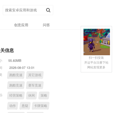
创意应用
问答
相关信息
扫一扫安装
小
55.83MB
开运平台注册下站
网站发现更多
间
2026-08-07 13:01
类
跑酷竞速
其它游戏
跑酷竞速
赛车竞速
AG
经营策略
休闲
策略
动作
悬疑
卡牌策略