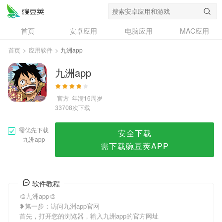
九洲app
首页
安卓应用
电脑应用
MAC应用
资讯
专题
设计奖
创意应用
首页
>
应用软件
>
九洲app
问答
九洲app
官方
年满16周岁
次下载
33708
需优先下载
安全下载
九洲app
需下载豌豆荚APP
软件教程
🎨九洲app🎨
❥第一步：访问九洲app官网
首先，打开您的浏览器，输入九洲app的官方网址