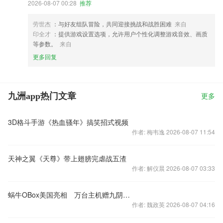
2026-08-07 00:28
推荐
劳世杰
：与好友组队冒险，共同迎接挑战和战胜困难
来自
印全才
：提供游戏设置选项，允许用户个性化调整游戏音效、画质
等参数。
来自
更多回复
九洲app热门文章
更多
3D格斗手游《热血骚年》搞笑招式视频
作者: 梅韦逸 2026-08-07 11:54
天神之翼《天尊》带上翅膀完虐战五渣
作者: 解仪晨 2026-08-07 03:33
蜗牛OBox美国亮相 万台主机赠九阴玩家
作者: 魏政英 2026-08-07 04:16