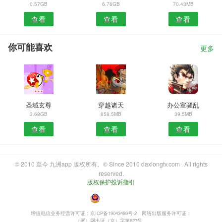
0.57GB
6.76GB
70.43MB
查看
查看
查看
你可能喜欢
更多
圣域玄尊
穿越诸天
办公室骚乱
3.68GB
858.5MB
39.5MB
查看
查看
查看
© 2010 至今 九洲app 版权所有。© Since 2010 daxiongtv.com . All rights
reserved.
版权保护投诉指引
・
增值电信业务经营许可证：京ICP备19043480号-2
网络出版服务许可证：
（署）网出证（京）字第827号