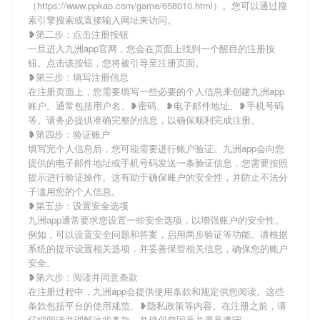
（https://www.ppkao.com/game/658010.html）。您可以通过搜
索引擎搜索或直接输入网址来访问。
❥第二步：点击注册按钮
一旦进入九洲app官网，您会在页面上找到一个醒目的注册按
钮。点击该按钮，您将被引导至注册页面。
❥第三步：填写注册信息
在注册页面上，您需要填写一些必要的个人信息来创建九洲app
账户。通常包括用户名、❥密码、❥电子邮件地址、❥手机号码
等。请务必提供准确完整的信息，以确保顺利完成注册。
❥第四步：验证账户
填写完个人信息后，您可能需要进行账户验证。九洲app会向您
提供的电子邮件地址或手机号码发送一条验证信息，您需要按照
提示进行验证操作。这有助于确保账户的安全性，并防止不法分
子滥用您的个人信息。
❥第五步：设置安全选项
九洲app通常要求您设置一些安全选项，以增强账户的安全性。
例如，可以设置安全问题和答案，启用两步验证等功能。请根据
系统的提示设置相关选项，并妥善保管相关信息，确保您的账户
安全。
❥第六步：阅读并同意条款
在注册过程中，九洲app会提供使用条款和规定供您阅读。这些
条款包括平台的使用规范、❥隐私政策等内容。在注册之前，请
仔细阅读并理解这些条款，并确保您同意并愿意遵守。