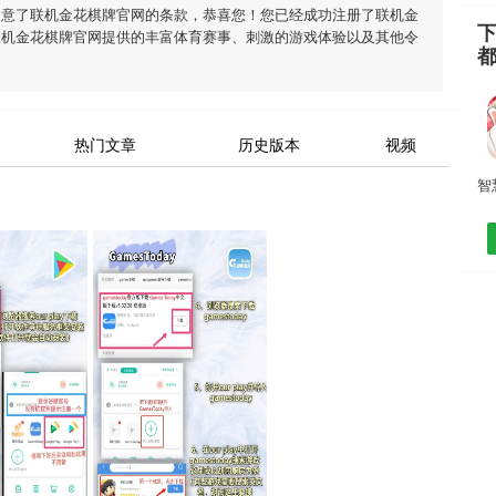
同意了
联机金花棋牌官网
的条款，恭喜您！您已经成功注册了联机金
联机金花棋牌官网
提供的丰富体育赛事、刺激的游戏体验以及其他令
热门文章
历史版本
视频