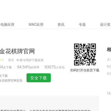
电脑应用
MAC应用
资讯
专题
设计奖
金花棋牌官网
大
官方
年满12周岁
下载安装
时
34
次下载
94.54%
好评率
93075
人评论
扫码打开当前页下载
分
先下载
安全下载
金花棋牌官网安装
T