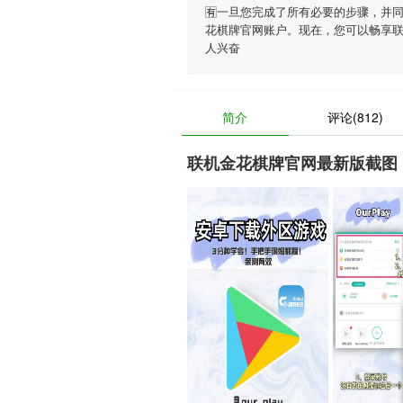
🈶一旦您完成了所有必要的步骤，并
花棋牌官网账户。现在，您可以畅享
人兴奋
简介
评论(812)
联机金花棋牌官网最新版截图