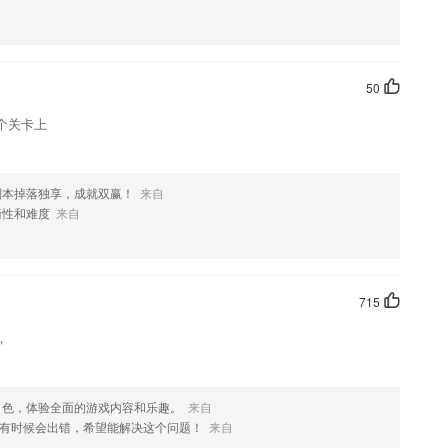
律。
的学习场景；
50
台实施方案、运维方案和管理办法等文件制度，开发了积分管理、任务分
行、健康发展提供了有力的机制保障。
个关卡上
民航乘务员可按照自我练习的考点选择相对应的模拟试卷，也可选择搭配
副本掉落独享，成就双赢！
来自
2265安卓网月不同的发展特点，以月龄为单位设定不同的连续教养主
衡性和难度
来自
读完还可续借
?
715
也欢迎您将意见和建议通过反馈告知我们，感谢您的支持。
，
P查看。
角色，体验全面的游戏内容和乐趣。
来自
有时候会出错，希望能解决这个问题！
来自