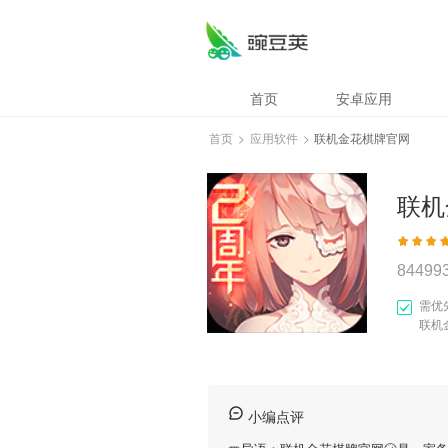
首页
安卓应用
首页
>
应用软件
>
联机金花棋牌官网
联机
84499
需优
联机
小编点评