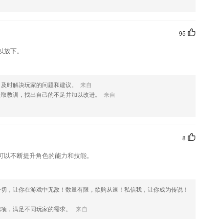
您喜欢这款软件，您可以到应用商店进行打分评论，说出您的使用经
95
改。
以放下。
，及时解决玩家的问题和建议。
来自
吸取教训，找出自己的不足并加以改进。
来自
8
可以不断提升角色的能力和技能。
一切，让你在游戏中无敌！数量有限，欲购从速！私信我，让你成为传说！
选项，满足不同玩家的需求。
来自