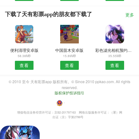
下载了天有彩票app的朋友都下载了
更多
便利清理安卓版
中国苗木安卓版
彩色滤光相机预约安卓版
58.38MB
15.89MB
35.55MB
查看
查看
查看
© 2010 至今 天有彩票app 版权所有。© Since 2010 ppkao.com. All rights
reserved.
版权保护投诉指引
・
增值电信业务经营许可证：京B2-201797163
网络出版服务许可证：（署）网
出证（京）字第2799号