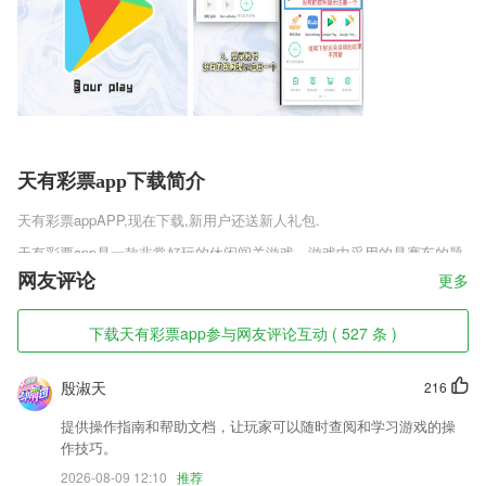
天有彩票app下载简介
天有彩票app
APP,现在下载,新用户还送新人礼包.
天有彩票app是一款非常好玩的休闲闯关游戏，游戏中采用的是赛车的题
材，玩家们会控制这里的小车不断的进行闯关冒险并且还会有很多不同的
网友评论
更多
趣味挑战，每个关卡中都会有不同的地形，在路面上会有很多不同的颜
色，玩家们只有将所有的颜色消除才能过关。
下载天有彩票app参与网友评论互动 ( 527 条 )
天有彩票app软件特色
殷淑天
216
1,同时兼顾生活应用与考试升学的综合需求，并以丰富的内容拓展学生们
的国际化视野。
提供操作指南和帮助文档，让玩家可以随时查阅和学习游戏的操
2,【官方资讯一键知】
作技巧。
3,班级设置
2026-08-09 12:10
推荐