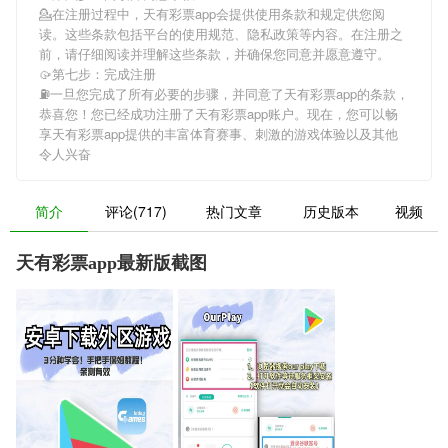
💁在注册过程中，
天有彩票app
会提供使用条款和规定供您阅
读。这些条款包括平台的使用规范、隐私政策等内容。在注册之
前，请仔细阅读并理解这些条款，并确保您同意并愿意遵守。
🥠第七步：完成注册
⛽️一旦您完成了所有必要的步骤，并同意了
天有彩票app
的条款，
恭喜您！您已经成功注册了天有彩票app账户。现在，您可以畅
享
天有彩票app
提供的丰富体育赛事、刺激的游戏体验以及其他
令人兴奋
简介
评论(717)
热门文章
历史版本
视频
天有彩票app最新版截图