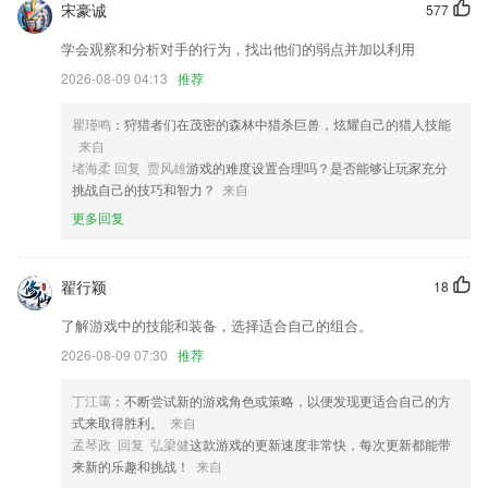
作品通过邮件附件分享
宋豪诚
577
销售历史成本显示方式优化
学会观察和分析对手的行为，找出他们的弱点并加以利用
我们对简历诊断进行优化，帮助每一位求职者展示自身更多的闪光点
2026-08-09 04:13
推荐
意向单申领
瞿瑾鸣
：狩猎者们在茂密的森林中猎杀巨兽，炫耀自己的猎人技能
更新商品搜索功能
来自
联系我们
堵海柔 回复 贾风雄
游戏的难度设置合理吗？是否能够让玩家充分
以上就是天有彩票app的介绍，如果您喜欢这款软件，您可以到应用商店
挑战自己的技巧和智力？
来自
进行打分评论，说出您的使用经历，以帮助我们更好的对产品进行优化修
更多回复
改。
翟行颖
18
了解游戏中的技能和装备，选择适合自己的组合。
2026-08-09 07:30
推荐
丁江霭
：不断尝试新的游戏角色或策略，以便发现更适合自己的方
式来取得胜利。
来自
孟琴政 回复 弘梁健
这款游戏的更新速度非常快，每次更新都能带
来新的乐趣和挑战！
来自