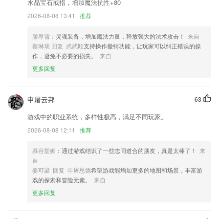
水晶宝石戒指，增加魔法抗性+80
文件下载中加密文件下载接口增加配置项，跳过x5内核，直接弹出第三
2026-08-08 13:41
推荐
方程序列表，选择第三方程序打开；
我们优化了用户反馈收集，为您提供更快捷的反馈
滕厚雪
：灵魂装备，增加魔法力量，释放强大的法术攻击！
来自
无障碍再添新功能，开启talkback，振动反馈层次分明，交互体感更舒
蔡琳琰 回复 武武顺
支持操作撤销功能，让玩家可以纠正错误的操
适；还支持长按连续删除，末位强振提示很贴心
作，避免不必要的损失。
来自
更多回复
增加考勤范围查看功能。
开发商：通达OA
申屠云邦
63
优化了发送账单等功能
联系我们
游戏中的职业系统，多样性极高，满足不同玩家。
以上就是888国际电子集团的介绍，如果您喜欢这款软件，您可以到应用
2026-08-08 12:11
推荐
商店进行打分评论，说出您的使用经历，以帮助我们更好的对产品进行优
化修改。
慕容堂媚
：通过游戏结识了一些志同道合的朋友，真是太棒了！
来
自
姜可梁 回复 申屠思德
希望游戏能增加更多的地图和场景，丰富游
戏的探索和冒险元素。
来自
更多回复