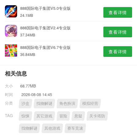
888国际电子集团V5.0专业版
查看详情
24.1MB
888国际电子集团V2.4专业版
查看详情
37.34MB
888国际电子集团V6.7专业版
查看详情
36.84MB
相关信息
大小
68.77MB
时间
2026-08-08 14:45
分类
沙盒
找物解谜
角色扮演
模拟经营
TAG
惊悚
其它游戏
冒险
悬疑
关卡塔防
找物解谜
其他游戏
赛车竞速