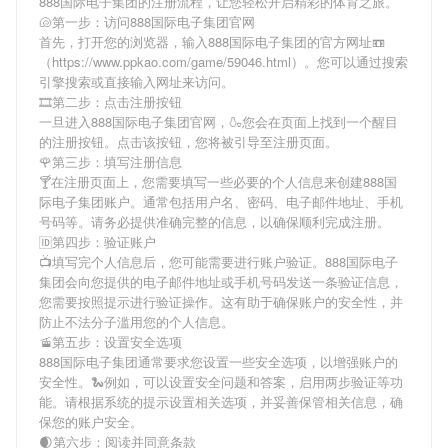
888国际电子集团
的注册流程，让您轻松开启精彩的体育之旅。
🐚第一步：访问888国际电子集团官网
首先，打开您的浏览器，输入
888国际电子集团
的官方网址📼
（https://www.ppkao.com/game/59046.html）。您可以通过搜索
引擎搜索或直接输入网址来访问。
🎞第二步：点击注册按钮
一旦进入
888国际电子集团
官网，🍶您会在页面上找到一个醒目
的注册按钮。点击该按钮，您将被引导至注册页面。
🌹第三步：填写注册信息
🍸在注册页面上，您需要填写一些必要的个人信息来创建
888国
际电子集团
账户。通常包括用户名、密码、电子邮件地址、手机
号码等。请务必提供准确完整的信息，以确保顺利完成注册。
🆔第四步：验证账户
📺填写完个人信息后，您可能需要进行账户验证。
888国际电子
集团
会向您提供的电子邮件地址或手机号码发送一条验证信息，
您需要按照提示进行验证操作。这有助于确保账户的安全性，并
防止不法分子滥用您的个人信息。
🚡第五步：设置安全选项
888国际电子集团
通常要求您设置一些安全选项，以增强账户的
安全性。🐍例如，可以设置安全问题和答案，启用两步验证等功
能。请根据系统的提示设置相关选项，并妥善保管相关信息，确
保您的账户安全。
🌒第六步：阅读并同意条款