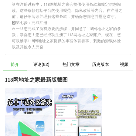
🥁在注册过程中，
118网地址之家
会提供使用条款和规定供您阅
读。这些条款包括平台的使用规范、隐私政策等内容。在注册之
前，请仔细阅读并理解这些条款，并确保您同意并愿意遵守。
🅾第七步：完成注册
🍚一旦您完成了所有必要的步骤，并同意了
118网地址之家
的条
款，恭喜您！您已经成功注册了118网地址之家账户。现在，您
可以畅享
118网地址之家
提供的丰富体育赛事、刺激的游戏体验
以及其他令人兴奋
简介
评论(82)
热门文章
历史版本
视频
118网地址之家最新版截图