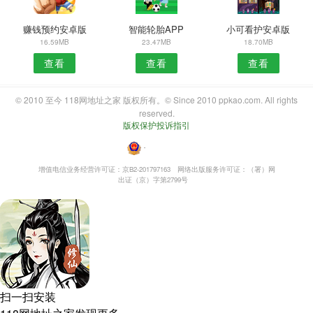
赚钱预约安卓版
智能轮胎APP
小可看护安卓版
16.59MB
23.47MB
18.70MB
查看
查看
查看
© 2010 至今 118网地址之家 版权所有。© Since 2010 ppkao.com. All rights
reserved.
版权保护投诉指引
・
增值电信业务经营许可证：京B2-201797163
网络出版服务许可证：（署）网
出证（京）字第2799号
扫一扫安装