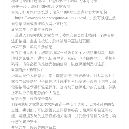
地址之家
的注册流程，让您轻松开启精彩的体育之旅。
🚲第一步：访问118网地址之家官网
首先，打开您的浏览器，输入
118网地址之家
的官方网址🗽
（https://www.ppkao.com/game/482633.html）。您可以通过搜
索引擎搜索或直接输入网址来访问。
🎤第二步：点击注册按钮
一旦进入
118网地址之家
官网，🧭您会在页面上找到一个醒目的
注册按钮。点击该按钮，您将被引导至注册页面。
🧱第三步：填写注册信息
🈂在注册页面上，您需要填写一些必要的个人信息来创建
118网
地址之家
账户。通常包括用户名、密码、电子邮件地址、手机号
码等。请务必提供准确完整的信息，以确保顺利完成注册。
⛲️第四步：验证账户
🌙填写完个人信息后，您可能需要进行账户验证。
118网地址之
家
会向您提供的电子邮件地址或手机号码发送一条验证信息，您
需要按照提示进行验证操作。这有助于确保账户的安全性，并防
止不法分子滥用您的个人信息。
💻第五步：设置安全选项
118网地址之家
通常要求您设置一些安全选项，以增强账户的安
全性。🏯例如，可以设置安全问题和答案，启用两步验证等功
能。请根据系统的提示设置相关选项，并妥善保管相关信息，确
保您的账户安全。
🕷第六步：阅读并同意条款