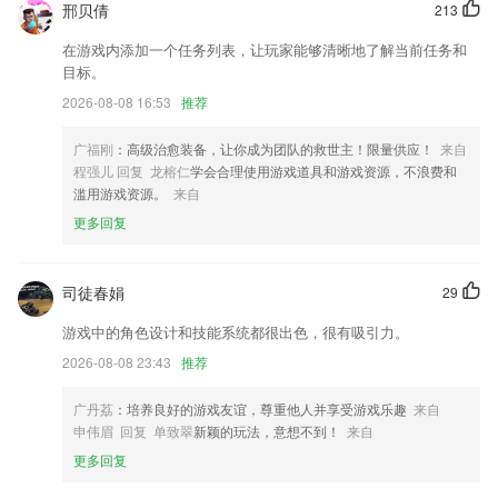
邢贝倩
213
修改连接耳机提示问题，新增自定义名称。
在游戏内添加一个任务列表，让玩家能够清晰地了解当前任务和
会议支持排序分组
目标。
优化其他产品使用体验。
2026-08-08 16:53
推荐
简化导游注册功能
广福刚
：高级治愈装备，让你成为团队的救世主！限量供应！
来自
修复无法进入软件的问题。
程强儿 回复 龙榕仁
学会合理使用游戏道具和游戏资源，不浪费和
联系我们
滥用游戏资源。
来自
以上就是118网地址之家的介绍，如果您喜欢这款软件，您可以到应用商
更多回复
店进行打分评论，说出您的使用经历，以帮助我们更好的对产品进行优化
修改。
司徒春娟
29
游戏中的角色设计和技能系统都很出色，很有吸引力。
2026-08-08 23:43
推荐
广丹荔
：培养良好的游戏友谊，尊重他人并享受游戏乐趣
来自
申伟眉 回复 单致翠
新颖的玩法，意想不到！
来自
更多回复