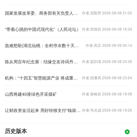
国家发展改革委、商务部有关负责人解读《扩大消费“十五五”规划》
作者:屈勤梵 2026-08-08 21:03
“带着心跳的中国式现代化”（人民论坛）
作者:郑德容 2026-08-08 16:34
急难愁盼|湖北仙桃：全村停水数十天，村民求助 当地专班调查
作者:风宗 2026-08-09 00:14
陈从周百年纪念展：结缘交友诗词丹青，毕生倾注园林建筑
作者:梁韵霭 2026-08-08 20:36
机构：“十四五”智慧能源产业 将成重要经济增长点
作者:国雁凤 2026-08-08 23:54
山西将建40座绿色开采煤矿
作者:谢榕岩 2026-08-08 19:58
让财政资金活起来 用好转移支付“钱袋子”
作者:韦光成 2026-08-08 19:26
历史版本