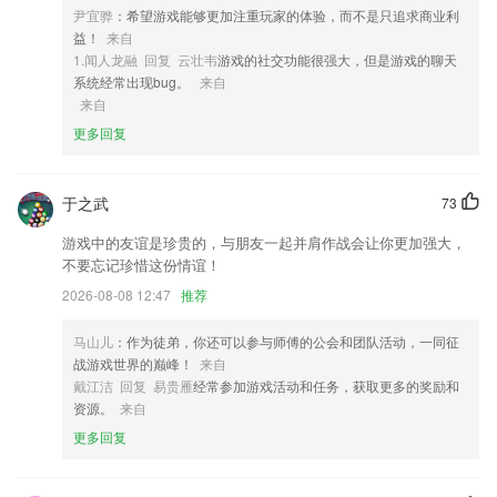
4,发票查验:通过APP/扫码枪扫描发票二维码,查验发票真伪以及发票所有
尹宜骅
：希望游戏能够更加注重玩家的体验，而不是只追求商业利
票面信息支持增值税专用发票、增值税普通发票、增值税电子普通发票、
益！
来自
增值税普通发票(卷票)、增值税电子普通发票(通行费)、机动车销售统一
1.闻人龙融 回复 云壮韦
游戏的社交功能很强大，但是游戏的聊天
发票、二手车销售统一发票、区块链发票等
系统经常出现bug。
来自
5,语音翻译：语音输入，实时翻译，人声播报，感受同声传译般的体验。
来自
6,整车重量小于55KG；
更多回复
118网地址之家软件优势
于之武
73
1.同窗好友一起聊天学习，共同督促，共同成长
2.快捷登录，PC端绑定微信或者手机号后，可一键登录。
游戏中的友谊是珍贵的，与朋友一起并肩作战会让你更加强大，
不要忘记珍惜这份情谊！
3.软件右上角的专业是题库切换专业按键，右上角的专业切换后在软件首
页“我的题库”中显示的即是已经购买的该专业题库;
2026-08-08 12:47
推荐
4.以内容建设为核心，着力打造美术专业出版、教育出版、连环画出版、
马山儿
：作为徒弟，你还可以参与师傅的公会和团队活动，一同征
期刊出版等四大传统板块和教育、艺术两大新兴板块。
战游戏世界的巅峰！
来自
5.整合了各种各样的知识点，也能帮助学生们在这里提高数学学习成绩
戴江洁 回复 易贵雁
经常参加游戏活动和任务，获取更多的奖励和
资源。
来自
6.车友社区：吐槽、晒照、聊天；学车中不再孤独！
更多回复
118网地址之家更新了什么?
优惠券修改