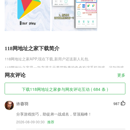
118网地址之家下载简介
118网地址之家
APP,现在下载,新用户还送新人礼包.
118网地址之家是一款充满古元素冒险类的角色扮演手机游戏，这款游戏
由当前最火的迷你选哪个天王黎明代言，游戏中，要跟着剧本节奏来，才
网友评论
更多
能以最短的时间通过关卡，精致的画面，在这款游戏中你会看到大量的奇
珍异兽哦。
下载118网地址之家参与网友评论互动 ( 684 条 )
118网地址之家软件特色
许蓉羽
987
1,对不懂不会的问题及时智能反馈给老师
2,容纳知识盲点，反复练习。
分享游戏技巧，助徒弟一战成名，登顶巅峰！
3,时钟精美壁纸
2026-08-09 00:30
推荐