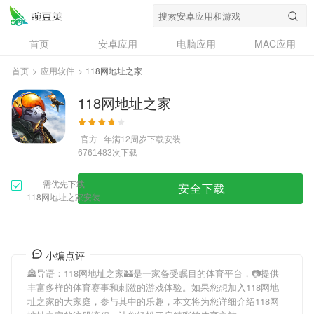
首页
安卓应用
电脑应用
MAC应用
资讯
专题
设计奖
创意应用
首页
>
应用软件
>
118网地址之家
问答
118网地址之家
官方
年满12周岁
下载安装
次下载
6761483
需优先下载
安全下载
118网地址之家安装
小编点评
🏯导语：
118网地址之家
🏰是一家备受瞩目的体育平台，📷提供
丰富多样的体育赛事和刺激的游戏体验。如果您想加入
118网地
址之家
的大家庭，参与其中的乐趣，本文将为您详细介绍
118网