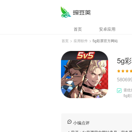
首页
安卓应用
首页
>
应用软件
>
5g彩票官方网站
5g
58069
需优
5g
小编点评