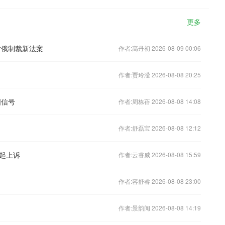
更多
对俄制裁新法案
作者:高丹初 2026-08-09 00:06
作者:贾玲滢 2026-08-08 20:25
国信号
作者:周栋蓓 2026-08-08 14:08
作者:舒磊宝 2026-08-08 12:12
起上诉
作者:云睿威 2026-08-08 15:59
作者:容舒睿 2026-08-08 23:00
作者:景韵阅 2026-08-08 14:19