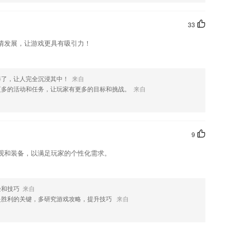
您喜欢这款软件，您可以到应用商店进行打分评论，说出您的使用经历，
33
情发展，让游戏更具有吸引力！
棒了，让人完全沉浸其中！
来自
更多的活动和任务，让玩家有更多的目标和挑战。
来自
9
观和装备，以满足玩家的个性化需求。
验和技巧
来自
是胜利的关键，多研究游戏攻略，提升技巧
来自