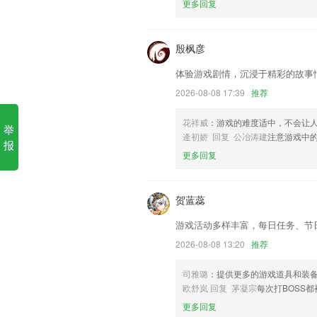
更多回复
1.这里包含励志语录，情感文案，爱情宣
2.全免费：所有答案可查，只为提升您的
殷枫彦
3.家长在应用中就能发送作业给孩子练习
体验游戏剧情，沉浸于精彩的故事
4.扫描动态二维码开门
2026-08-08 17:39
推荐
5.：遇到生字、错别字、易错字可以一键
花祥威
：游戏的难度适中，不会让
举
6.操作简单，通过软件选择自己想要了解
逄初娇 回复 公冶涛建
注意游戏中
报
5g彩票官方网站更新了什么?
更多回复
优化显示，提升体验。
提升软件系统的稳定性
贺蓝蕊
地图上可实时查询全国实景图片
游戏活动多样丰富，每日任务、节
选集音轨字幕可展示更长的文件名称；
2026-08-08 13:20
推荐
优化手机相册后台自动备份功能
司雅璐
：提供更多的游戏道具和装
新增“台本标签”功能，方便你分类和寻找
欧舒岚 回复 茅凝宗
每次打BOSS
联系我们
更多回复