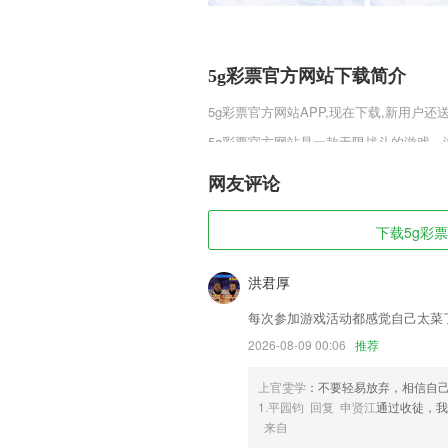
5g彩票官方网站下载简介
5g彩票官方网站
APP,现在下载,新用户还
5g彩票官方网站是一款无限战斗的游戏
以控制不同的士兵进行战斗，根据自己的
家的领土，逐步称霸一方。
网友评论
5g彩票官方网站软件特色
下载5g彩票
1,我们专注于幼儿启蒙，而不仅仅是教育
2,专项练习时,系统实时测评您对每个知
洪君厚
的学习效率
每次参加游戏活动都感觉自己太菜
3,题库新:实时更新,2020新规题库
2026-08-09 00:06
推荐
4,有声故事、儿歌：能够增长孩子知识面
5,强大的工资计算功能，并能实现自动计
上官雯学
：不要轻易放弃，相信自
1.平园钧 回复 申贤江
通过收徒，
6,周边公交：根据您的位置，自动展示周
来自
5g彩票官方网站软件优势