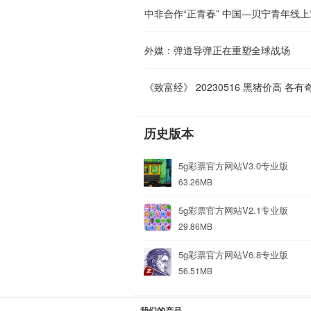
中非合作“正青春” 中国—贝宁青年线
外媒：弹道导弹正在重塑全球战场
《致富经》 20230516 黑猪价高 各有
历史版本
5g彩票官方网站V3.0专业版
63.26MB
5g彩票官方网站V2.1专业版
29.86MB
5g彩票官方网站V6.8专业版
56.51MB
我们的产品