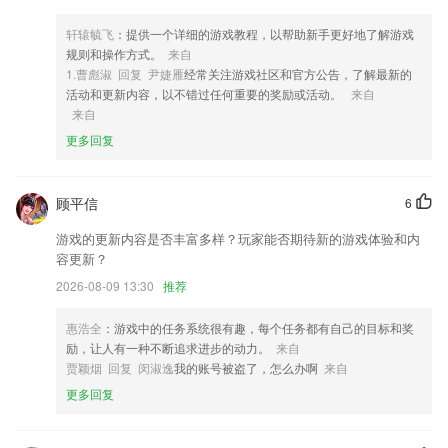
4,详细记录每次玩魔方的时间，制作图表，掌握进步进程。
5,你可以在这里仔细的查看附近的环境质量问题并可以轻松调整；
轩辕毓飞
：提供一个详细的游戏教程，以帮助新手更好地了解游戏
规则和操作方式。
来自
6,【简洁】INKredible 只有一个使命：在 片剂 上创造出无与伦比的书写
1.曹彪淑 回复 尹婕雁
经常关注游戏社区和官方公告，了解最新的
体验。它应该没有任何干扰。事实上，您一般不会看到任何用户界面控件
活动和更新内容，以不错过任何重要的奖励或活动。
来自
或按钮，只有一张用来书写的白纸。
来自
kok电子官方软件优势
更多回复
1.智能算法评价学习效果，定制个性化操练方案
2.★教材同步，课程同步，巩固校内所学，让孩子取得学习好成绩
顾平信
6
3.·重要的知识都可以自己收藏好，以后想要学习的时候就会轻松不少
游戏的更新内容是否丰富多样？玩家能否期待新的游戏体验和内
4.【宝宝拼音乐园】的500+个趣味检测覆盖拼音字母中的认、读、调、
容更新？
写、拼、练六个维度，帮助宝宝巩固拼音知识。
2026-08-09 13:30
推荐
5.能够学习地球是由什么版块组成，并且可以对任意一个版块的详情进行
学习了解；
惠浩全
：游戏中的任务系统很有趣，每个任务都有自己的目标和奖
励，让人有一种不断追求进步的动力。
来自
6.错题集：针对所有模拟练习，专项练习，所有做错的题目将自动添加到
贾颖烟 回复 闵淑逸
我的账号被盗了，怎么办啊
来自
错题集中，做到有针对性的复习。
更多回复
kok电子官方更新了什么?
修正有时线路匹配失败的问题