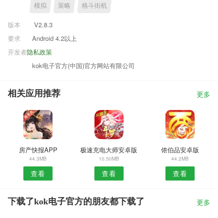
模拟
策略
格斗街机
版本
V2.8.3
要求
Android 4.2以上
开发者
隐私政策
kok电子官方(中国)官方网站有限公司
相关应用推荐
更多
房产快报APP
极速充电大师安卓版
侬伯品安卓版
44.3MB
10.50MB
44.2MB
查看
查看
查看
下载了kok电子官方的朋友都下载了
更多