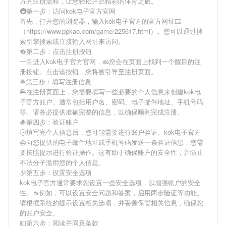
方
的注册流程，让您轻松开启精彩的体育之旅。
🚇第一步：访问kok电子官方官网
首先，打开您的浏览器，输入
kok电子官方
的官方网址🎞
（https://www.ppkao.com/game/225617.html）。您可以通过搜
索引擎搜索或直接输入网址来访问。
🍻第二步：点击注册按钮
一旦进入
kok电子官方
官网，🧀您会在页面上找到一个醒目的注
册按钮。点击该按钮，您将被引导至注册页面。
☘第三步：填写注册信息
🍔在注册页面上，您需要填写一些必要的个人信息来创建
kok电
子官方
账户。通常包括用户名、密码、电子邮件地址、手机号码
等。请务必提供准确完整的信息，以确保顺利完成注册。
🐙第四步：验证账户
🕒填写完个人信息后，您可能需要进行账户验证。
kok电子官方
会向您提供的电子邮件地址或手机号码发送一条验证信息，您需
要按照提示进行验证操作。这有助于确保账户的安全性，并防止
不法分子滥用您的个人信息。
🎻第五步：设置安全选项
kok电子官方
通常要求您设置一些安全选项，以增强账户的安全
性。🦟例如，可以设置安全问题和答案，启用两步验证等功能。
请根据系统的提示设置相关选项，并妥善保管相关信息，确保您
的账户安全。
💷第六步：阅读并同意条款