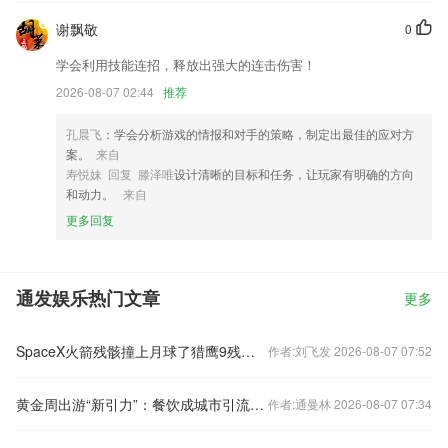
谢飘敬
0
学会利用技能连招，释放出强大的连击伤害！
2026-08-07 02:44
推荐
孔晨飞
：学会分析游戏的情报和对手的策略，制定出最佳的应对方
案。
来自
寿悦妹 回复 滕泽唯
设计清晰的目标和任务，让玩家有明确的方向
和动力。
来自
更多回复
通发娱乐热门文章
更多
SpaceX火箭残骸撞上月球了猎鹰9残骸撞月球威力相当于数吨TNT
作者:刘飞发 2026-08-07 07:52
黄金周出游“新引力”：餐饮成城市引流利器？丨双节看消费
作者:通曼林 2026-08-07 07:34