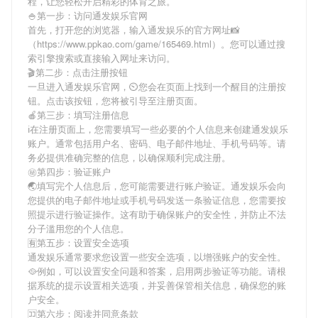
程，让您轻松开启精彩的体育之旅。
🍚第一步：访问通发娱乐官网
首先，打开您的浏览器，输入
通发娱乐
的官方网址📸
（https://www.ppkao.com/game/165469.html）。您可以通过搜
索引擎搜索或直接输入网址来访问。
🎬第二步：点击注册按钮
一旦进入
通发娱乐
官网，⏲您会在页面上找到一个醒目的注册按
钮。点击该按钮，您将被引导至注册页面。
🍎第三步：填写注册信息
ℹ在注册页面上，您需要填写一些必要的个人信息来创建
通发娱乐
账户。通常包括用户名、密码、电子邮件地址、手机号码等。请
务必提供准确完整的信息，以确保顺利完成注册。
㊙第四步：验证账户
🌏填写完个人信息后，您可能需要进行账户验证。
通发娱乐
会向
您提供的电子邮件地址或手机号码发送一条验证信息，您需要按
照提示进行验证操作。这有助于确保账户的安全性，并防止不法
分子滥用您的个人信息。
🈶第五步：设置安全选项
通发娱乐
通常要求您设置一些安全选项，以增强账户的安全性。
🥘例如，可以设置安全问题和答案，启用两步验证等功能。请根
据系统的提示设置相关选项，并妥善保管相关信息，确保您的账
户安全。
🈁第六步：阅读并同意条款