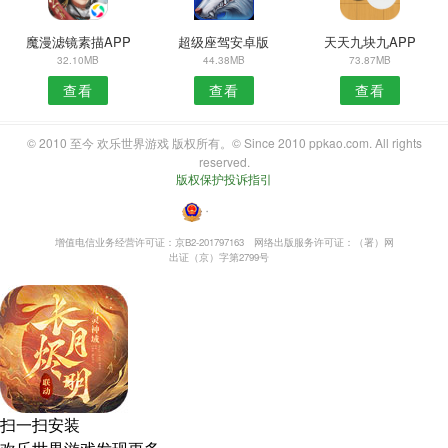
魔漫滤镜素描APP
超级座驾安卓版
天天九块九APP
32.10MB
44.38MB
73.87MB
查看
查看
查看
© 2010 至今 欢乐世界游戏 版权所有。© Since 2010 ppkao.com. All rights
reserved.
版权保护投诉指引
・
增值电信业务经营许可证：京B2-201797163
网络出版服务许可证：（署）网
出证（京）字第2799号
扫一扫安装