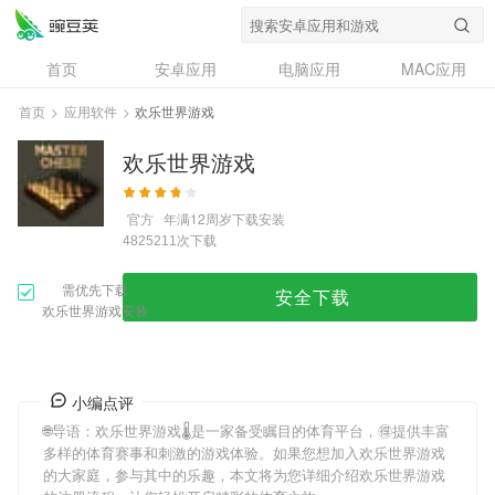
首页
安卓应用
电脑应用
MAC应用
资讯
专题
设计奖
创意应用
首页
>
应用软件
>
欢乐世界游戏
问答
欢乐世界游戏
官方
年满12周岁
下载安装
次下载
4825211
需优先下载
安全下载
欢乐世界游戏安装
小编点评
🌐导语：
欢乐世界游戏
🌡是一家备受瞩目的体育平台，🉐提供丰富
多样的体育赛事和刺激的游戏体验。如果您想加入
欢乐世界游戏
的大家庭，参与其中的乐趣，本文将为您详细介绍
欢乐世界游戏