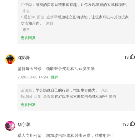
4,◇原创小说速度更新，小说阅读快人一步；
江佳骅
：游戏的探索系统丰富有趣，让你发现隐藏的宝藏和秘密。
5,极简风格界面，界面清爽简洁，享受舒适阅读体验；
来自
1.通影琳 回复 戚倩琴
增加社交互动功能，让玩家可以与其他玩家
6,实时监控：营造文明和谐新家园
交流和合作。
来自
欢乐世界游戏软件优势
来自
更多回复
1.专业的课程辅导，也是会向大家推送的，学习音乐知识非常轻便；
2.向教师提供完全同步的教材练习/作业内容，教师可以自己上传练习/试
卷等，所有题库内容均智能自动批改。现有的数百万题库足以保证老师应
沈影阳
13
对任何程度的学生需求
坚持每天登录，领取登录奖励和活跃度奖励
3.聚焦销售技能认知，业绩提升指日可待
2026-08-08 14:24
推荐
4.合理设置了简洁优美的界面让你时时刷题；
5.感动一辈子的感情，坚持一辈子的信念。
谈谦旭
：学会隐藏自己的行踪，增加生存能力。
来自
甄瑾阳 回复 易春媛
在游戏中探索未知的领域和秘密
来自
6.注重打造安全、单纯的观影环境,免除爸爸妈妈的后顾之忧
更多回复
欢乐世界游戏更新了什么?
软件已改名为
华宁蓉
193
增加音频设置菜单，可在视频录制和直播过程中实时调整音频，包括降噪
混响变声等
猎人专用弓箭，增加攻击距离和射击速度，精准射击！