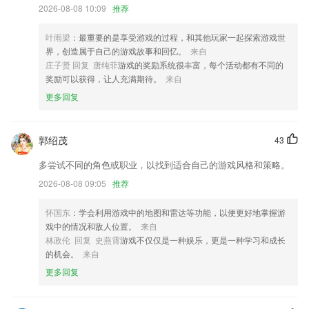
2026-08-08 10:09
推荐
优化统计
新增法律下载和打印的功能
叶雨梁
：最重要的是享受游戏的过程，和其他玩家一起探索游戏世
性能升级,优化使用体验.
界，创造属于自己的游戏故事和回忆。
来自
庄子贤 回复 唐纯菲
游戏的奖励系统很丰富，每个活动都有不同的
优化界面显示风格
奖励可以获得，让人充满期待。
来自
联系我们
更多回复
以上就是欢乐世界游戏的介绍，如果您喜欢这款软件，您可以到应用商店
进行打分评论，说出您的使用经历，以帮助我们更好的对产品进行优化修
改。
郭绍茂
43
多尝试不同的角色或职业，以找到适合自己的游戏风格和策略。
2026-08-08 09:05
推荐
怀国东
：学会利用游戏中的地图和雷达等功能，以便更好地掌握游
戏中的情况和敌人位置。
来自
林政伦 回复 史燕霄
游戏不仅仅是一种娱乐，更是一种学习和成长
的机会。
来自
更多回复