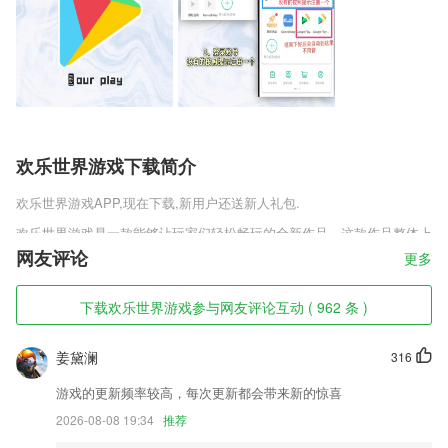
欢乐世界游戏下载简介
欢乐世界游戏
APP,现在下载,新用户还送新人礼包.
欢乐世界游戏是一款能够让玩家们轻松畅玩的全新作品，这款作品整体上
以火柴人为主要角色，玩家们将选出属于自己的火柴人和对方进行pk，
网友评论
更多
只有战斗力强劲的一方才能够轻松击败对手，作品的乐趣远不止如此，各
种武器要素也能够为玩家们带来全新的体验!
下载欢乐世界游戏参与网友评论互动 ( 962 条 )
欢乐世界游戏软件特色
姜黛澜
316
1,听说读写练，全方位解决宝宝认字母难，发音难，拼读难等问题。
2,【代驾服务】线上支付一键搞定，省时省力省心。
游戏的更新频率较高，每次更新都会带来新的惊喜
3,拥有绘本资源，这里有着可以供学习阅读的中英文双语彩色绘本；
2026-08-08 19:34
推荐