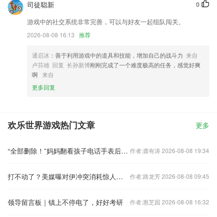
司徒聪新
0
游戏中的社交系统非常完善，可以与好友一起组队闯关。
2026-08-08 16:13
推荐
通启冰
：善于利用游戏中的道具和技能，增加自己的战斗力
来自
卢芬雄 回复 长孙新博
刚刚完成了一个难度极高的任务，感觉好爽
啊
来自
更多回复
欢乐世界游戏热门文章
更多
“全部删除！”妈妈翻看孩子电话手表后爆发争吵：通讯录一半是陌生人
作者:龚有涛 2026-08-08 19:34
打不动了？美媒曝对伊冲突消耗惊人：萨德只剩两成，爱国者腰斩
作者:路龙芳 2026-08-08 09:45
领导留言板｜镇上不停电了，好好考研
作者:惠芝园 2026-08-08 16:32