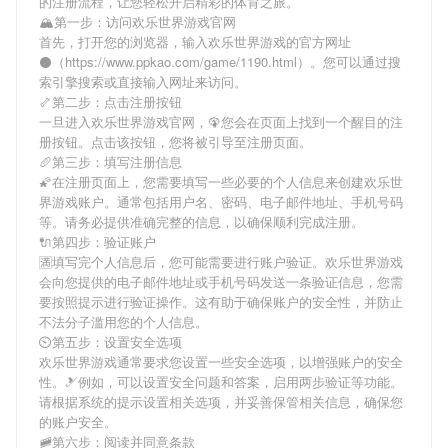
的注册流程，让您轻松开启精彩的体育之旅。
🏔第一步：访问欢乐世界游戏官网
首先，打开您的浏览器，输入
欢乐世界游戏
的官方网址
⚫（https://www.ppkao.com/game/1190.html）。您可以通过搜
索引擎搜索或直接输入网址来访问。
🦴第二步：点击注册按钮
一旦进入
欢乐世界游戏
官网，🦚您会在页面上找到一个醒目的注
册按钮。点击该按钮，您将被引导至注册页面。
🥖第三步：填写注册信息
🌠在注册页面上，您需要填写一些必要的个人信息来创建
欢乐世
界游戏
账户。通常包括用户名、密码、电子邮件地址、手机号码
等。请务必提供准确完整的信息，以确保顺利完成注册。
🔌第四步：验证账户
🈵填写完个人信息后，您可能需要进行账户验证。
欢乐世界游戏
会向您提供的电子邮件地址或手机号码发送一条验证信息，您需
要按照提示进行验证操作。这有助于确保账户的安全性，并防止
不法分子滥用您的个人信息。
⏲第五步：设置安全选项
欢乐世界游戏
通常要求您设置一些安全选项，以增强账户的安全
性。🎿例如，可以设置安全问题和答案，启用两步验证等功能。
请根据系统的提示设置相关选项，并妥善保管相关信息，确保您
的账户安全。
🚞第六步：阅读并同意条款