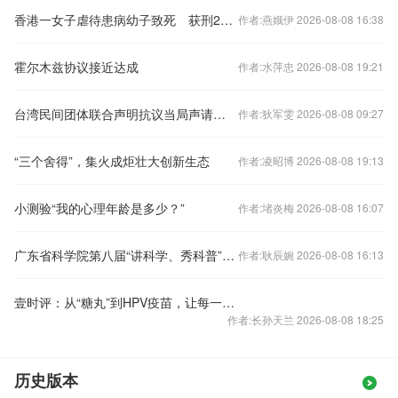
香港一女子虐待患病幼子致死 获刑22年
作者:燕娥伊 2026-08-08 16:38
霍尔木兹协议接近达成
作者:水萍忠 2026-08-08 19:21
台湾民间团体联合声明抗议当局声请解散统派政党
作者:狄军雯 2026-08-08 09:27
“三个舍得”，集火成炬壮大创新生态
作者:凌昭博 2026-08-08 19:13
小测验“我的心理年龄是多少？”
作者:堵炎梅 2026-08-08 16:07
广东省科学院第八届“讲科学、秀科普”大赛举办
作者:耿辰婉 2026-08-08 16:13
壹时评：从“糖丸”到HPV疫苗，让每一次免疫扩容精准落地
作者:长孙天兰 2026-08-08 18:25
历史版本